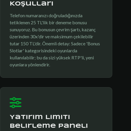
Koşulları
Telefon numaranızı doğruladığınızda
tetiklenen 25 TL'lik bir deneme bonusu
sunuyoruz. Bu bonusun çevrim şartı, kazanç
üzerinden 30x'dir ve maksimum çekilebilir
tutar 150 TL'dir. Önemli detay: Sadece 'Bonus
Slotlar' kategorisindeki oyunlarda
kullanılabilir; bu da sizi yüksek RTP'li, yeni
oyunlara yönlendirir.
Yatırım Limiti
Belirleme Paneli