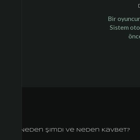
Bir oyuncun
Sistem oto
önce
Neden Şimdi ve Neden Kavbet?