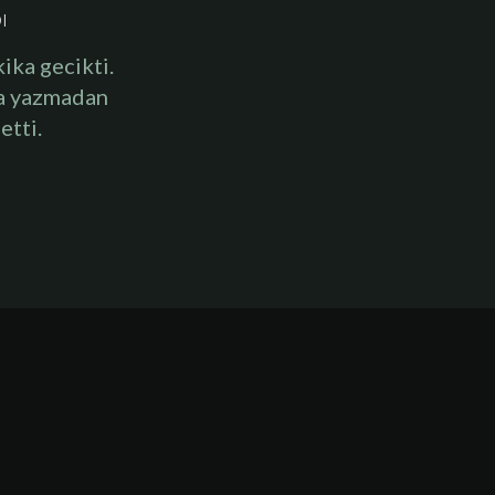
ı
ika gecikti.
ha yazmadan
etti.