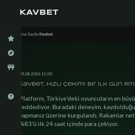
Ana İçeriğe Geç
KAVBET
Ana Sayfa
›
Kavbet
03.08.2026 15:00
Kavbet, Hızlı Çekimi Bir İlk Gün 
Platform, Türkiye'deki oyuncuların en büyü
reddediyor. Buradaki deneyim, kaydolduğunu
yapmanız üzerine kurgulandı. Rakamlar net 
%83'ü ilk 24 saat içinde para çekiyor.