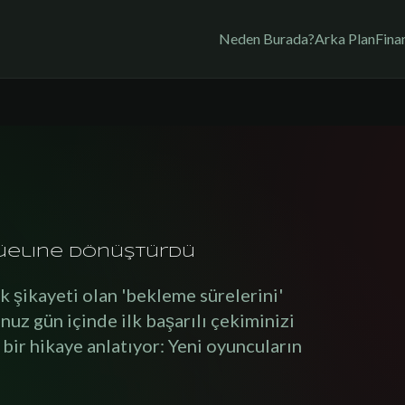
Neden Burada?
Arka Plan
Fina
Ritüeline Dönüştürdü
k şikayeti olan 'bekleme sürelerini'
z gün içinde ilk başarılı çekiminizi
bir hikaye anlatıyor: Yeni oyuncuların