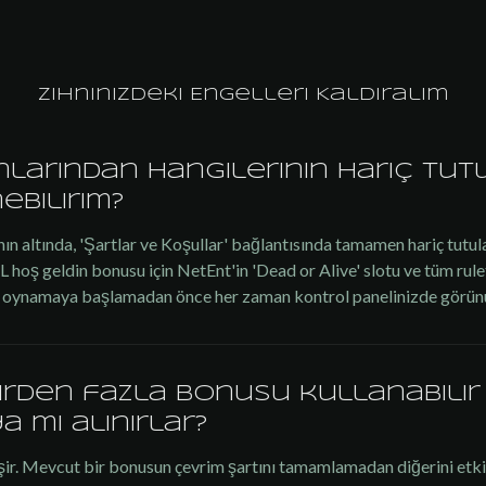
Zihninizdeki Engelleri Kaldıralım
larından hangilerinin hariç tu
ebilirim?
 altında, 'Şartlar ve Koşullar' bağlantısında tamamen hariç tutulan
 hoş geldin bonusu için NetEnt'in 'Dead or Alive' slotu ve tüm rulet
le oynamaya başlamadan önce her zaman kontrol panelinizde görünü
irden fazla bonusu kullanabilir
a mı alınırlar?
eşir. Mevcut bir bonusun çevrim şartını tamamlamadan diğerini etki