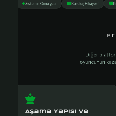
Sayfa İçeriği
Sistemin Omurgası
Kuruluş Hikayesi
K
Bir
Diğer platfor
oyuncunun kazan
Aşama Yapısı ve