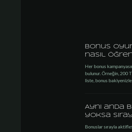
Bonus oyun
nasıl öğren
Her bonus kampanyasının
bulunur. Örneğin, 200 TL
liste, bonus bakiyeniz
Aynı anda b
yoksa sıray
Bonuslar sırayla aktifl