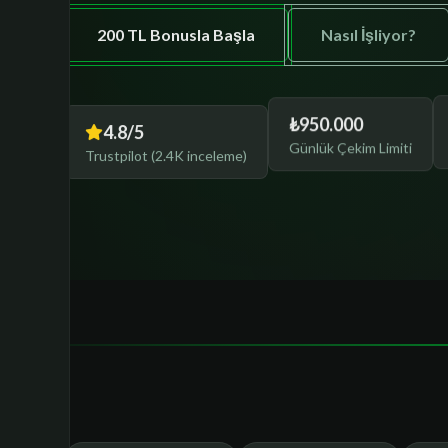
200 TL Bonusla Başla
Nasıl İşliyor?
₺950.000
4.8/5
Günlük Çekim Limiti
Trustpilot (2.4K inceleme)