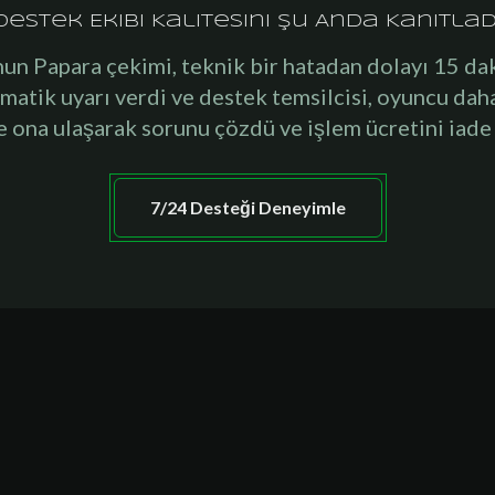
Destek Ekibi Kalitesini Şu Anda Kanıtlad
un Papara çekimi, teknik bir hatadan dolayı 15 dak
matik uyarı verdi ve destek temsilcisi, oyuncu da
 ona ulaşarak sorunu çözdü ve işlem ücretini iade 
7/24 Desteği Deneyimle