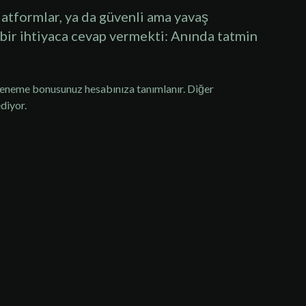
latformlar, ya da güvenli ama yavaş
 bir ihtiyaca cevap vermekti: Anında tatmin
 deneme bonusunuz hesabınıza tanımlanır. Diğer
diyor.