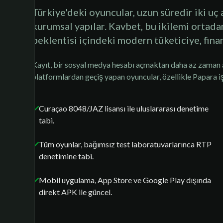
Türkiye'deki oyuncular, uzun süredir iki uç
kurumsal yapılar. Kavbet, bu ikilemi ortada
beklentisi içindeki modern tüketiciye, fin
Kayıt, bir sosyal medya hesabı açmaktan daha az zaman al
platformlardan geçiş yapan oyuncular, özellikle Papara iş
Curaçao 8048/JAZ lisansı ile uluslararası denetime
tabi.
Tüm oyunlar, bağımsız test laboratuvarlarınca RTP
denetimine tabi.
Mobil uygulama, App Store ve Google Play dışında
direkt APK ile güncel.