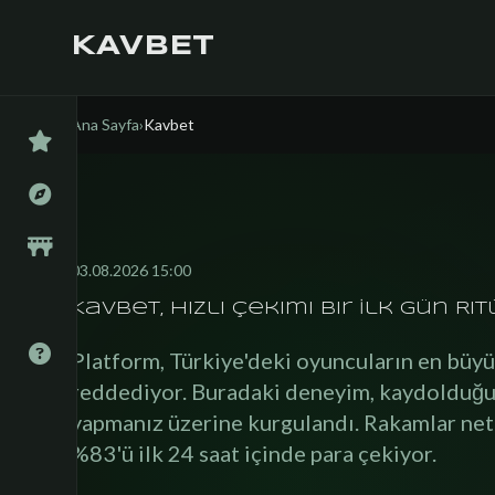
Ana İçeriğe Geç
KAVBET
Ana Sayfa
›
Kavbet
03.08.2026 15:00
Kavbet, Hızlı Çekimi Bir İlk Gün 
Platform, Türkiye'deki oyuncuların en büyü
reddediyor. Buradaki deneyim, kaydolduğunu
yapmanız üzerine kurgulandı. Rakamlar net 
%83'ü ilk 24 saat içinde para çekiyor.