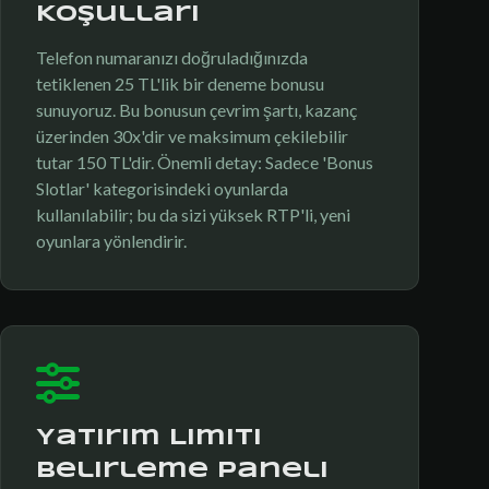
Koşulları
Telefon numaranızı doğruladığınızda
tetiklenen 25 TL'lik bir deneme bonusu
sunuyoruz. Bu bonusun çevrim şartı, kazanç
üzerinden 30x'dir ve maksimum çekilebilir
tutar 150 TL'dir. Önemli detay: Sadece 'Bonus
Slotlar' kategorisindeki oyunlarda
kullanılabilir; bu da sizi yüksek RTP'li, yeni
oyunlara yönlendirir.
Yatırım Limiti
Belirleme Paneli