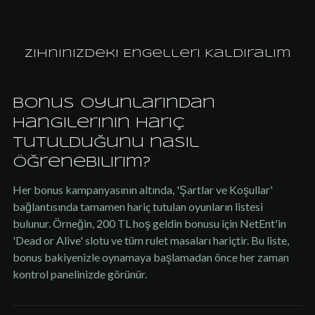
Zihninizdeki Engelleri Kaldıralım
Bonus oyunlarından
hangilerinin hariç
tutulduğunu nasıl
öğrenebilirim?
Her bonus kampanyasının altında, 'Şartlar ve Koşullar'
bağlantısında tamamen hariç tutulan oyunların listesi
bulunur. Örneğin, 200 TL hoş geldin bonusu için NetEnt'in
'Dead or Alive' slotu ve tüm rulet masaları hariçtir. Bu liste,
bonus bakiyenizle oynamaya başlamadan önce her zaman
kontrol panelinizde görünür.