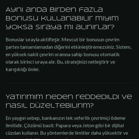
Aynı anda birden fazla
bonusu kullanabilir miyim
yoksa sıraya mı alınırlar?
Bonuslar sırayla aktifleşir. Mevcut bir bonusun çevrim
şartını tamamlamadan diğerini etkinleştiremezsiniz. Sistem,
en yüksek nakit çevrim oranına sahip bonusu otomatik
olarak birinci sıraya alır. Bu, stratejinizi netleştirir ve
karışıklığı önler.
Yatırımım neden reddedildi ve
nasıl düzeltebilirim?
En yaygın sebep, bankanızın tek seferlik çevrimiçi ödeme
limitidir. Çözümü basit: Papara veya Jeton gibi bir dijital
cüzdan kullanın. Bu yöntemlerde limitler daha yüksektir ve