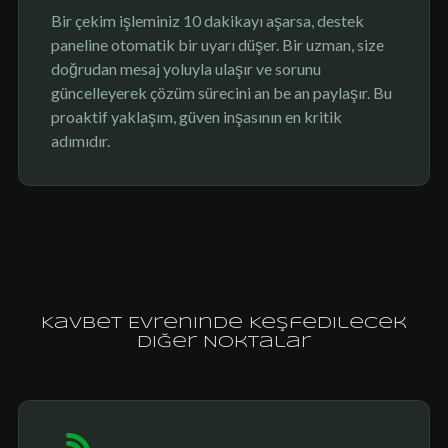
Bir çekim işleminiz 10 dakikayı aşarsa, destek
paneline otomatik bir uyarı düşer. Bir uzman, size
doğrudan mesaj yoluyla ulaşır ve sorunu
güncelleyerek çözüm sürecini an be an paylaşır. Bu
proaktif yaklaşım, güven inşasının en kritik
adımıdır.
Kavbet Evreninde Keşfedilecek
Diğer Noktalar