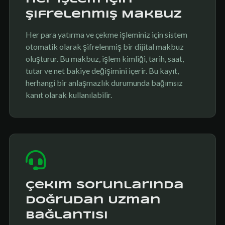
Şifrelenmiş Makbuz
Her para yatırma ve çekme işleminiz için sistem
otomatik olarak şifrelenmiş bir dijital makbuz
oluşturur. Bu makbuz, işlem kimliği, tarih, saat,
tutar ve net bakiye değişimini içerir. Bu kayıt,
herhangi bir anlaşmazlık durumunda bağımsız
kanıt olarak kullanılabilir.
Çekim Sorunlarında
Doğrudan Uzman
Bağlantısı