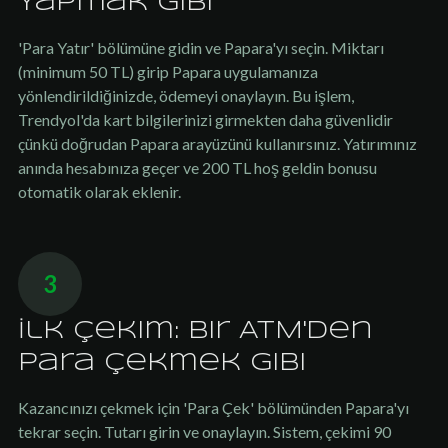
Yapmak Gibi
'Para Yatır' bölümüne gidin ve Papara'yı seçin. Miktarı
(minimum 50 TL) girip Papara uygulamanıza
yönlendirildiğinizde, ödemeyi onaylayın. Bu işlem,
Trendyol'da kart bilgilerinizi girmekten daha güvenlidir
çünkü doğrudan Papara arayüzünü kullanırsınız. Yatırımınız
anında hesabınıza geçer ve 200 TL hoş geldin bonusu
otomatik olarak eklenir.
3
İlk Çekim: Bir ATM'den
Para Çekmek Gibi
Kazancınızı çekmek için 'Para Çek' bölümünden Papara'yı
tekrar seçin. Tutarı girin ve onaylayın. Sistem, çekimi 90