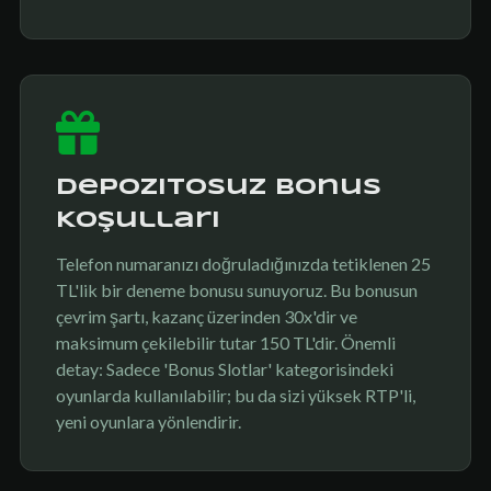
Depozitosuz Bonus
Koşulları
Telefon numaranızı doğruladığınızda tetiklenen 25
TL'lik bir deneme bonusu sunuyoruz. Bu bonusun
çevrim şartı, kazanç üzerinden 30x'dir ve
maksimum çekilebilir tutar 150 TL'dir. Önemli
detay: Sadece 'Bonus Slotlar' kategorisindeki
oyunlarda kullanılabilir; bu da sizi yüksek RTP'li,
yeni oyunlara yönlendirir.