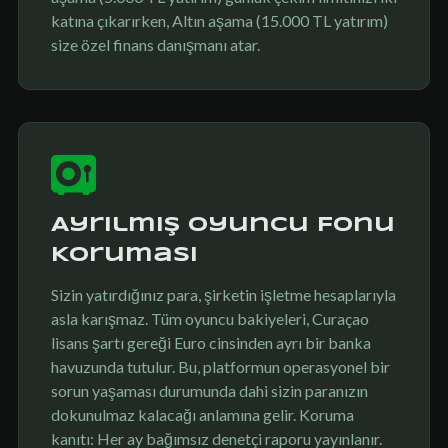
katına çıkarırken, Altın aşama (15.000 TL yatırım)
size özel finans danışmanı atar.
Ayrılmış Oyuncu Fonu
Koruması
Sizin yatırdığınız para, şirketin işletme hesaplarıyla
asla karışmaz. Tüm oyuncu bakiyeleri, Curaçao
lisans şartı gereği Euro cinsinden ayrı bir banka
havuzunda tutulur. Bu, platformun operasyonel bir
sorun yaşaması durumunda dahi sizin paranızın
dokunulmaz kalacağı anlamına gelir. Koruma
kanıtı: Her ay bağımsız denetçi raporu yayınlanır.