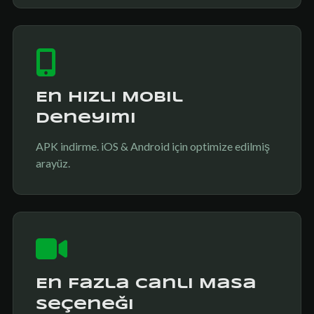
En Hızlı Mobil
Deneyimi
APK indirme. iOS & Android için optimize edilmiş
arayüz.
En Fazla Canlı Masa
Seçeneği