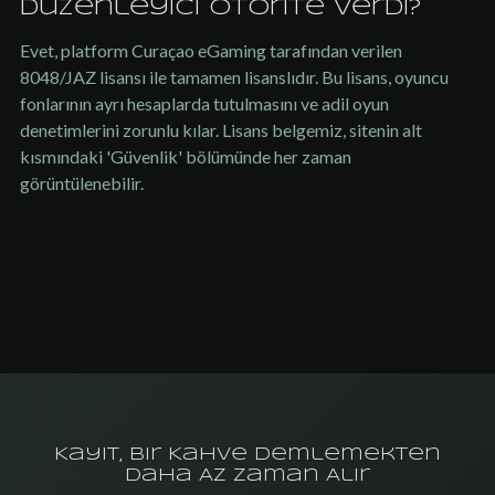
düzenleyici otorite verdi?
Evet, platform Curaçao eGaming tarafından verilen
8048/JAZ lisansı ile tamamen lisanslıdır. Bu lisans, oyuncu
fonlarının ayrı hesaplarda tutulmasını ve adil oyun
denetimlerini zorunlu kılar. Lisans belgemiz, sitenin alt
kısmındaki 'Güvenlik' bölümünde her zaman
görüntülenebilir.
Kayıt, Bir Kahve Demlemekten
Daha Az Zaman Alır