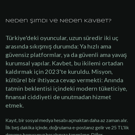
Neden Şimdi ve Neden Kavbet?
Türkiye'deki oyuncular, uzun süredir iki uç
arasında sıkışmış durumda: Ya hızlı ama
güvensiz platformlar, ya da güvenli ama yavaş
kurumsal yapılar. Kavbet, bu ikilemi ortadan
kaldırmak için 2023'te kuruldu. Misyon,
kültürel bir ihtiyaca cevap vermekti: Anında
tatmin beklentisi içindeki modern tüketiciye,
finansal ciddiyeti de unutmadan hizmet
etmek.
Kayıt, bir sosyal medya hesabı açmaktan daha az zaman alır.
İlk beş dakika içinde, doğrulama e-postanız gelir ve 25 TL'lik
deneme bonusunuz hesabınıza tanımlanır. Diğer