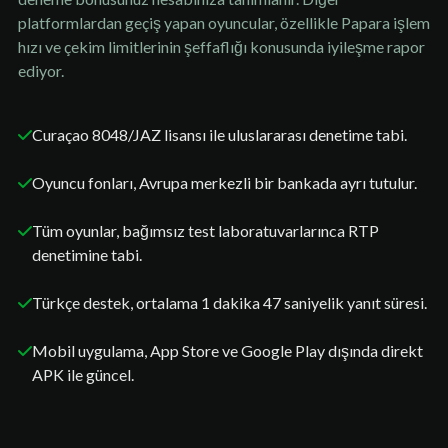
platformlardan geçiş yapan oyuncular, özellikle Papara işlem
hızı ve çekim limitlerinin şeffaflığı konusunda iyileşme rapor
ediyor.
Curaçao 8048/JAZ lisansı ile uluslararası denetime tabi.
Oyuncu fonları, Avrupa merkezli bir bankada ayrı tutulur.
Tüm oyunlar, bağımsız test laboratuvarlarınca RTP
denetimine tabi.
Türkçe destek, ortalama 1 dakika 47 saniyelik yanıt süresi.
Mobil uygulama, App Store ve Google Play dışında direkt
APK ile güncel.