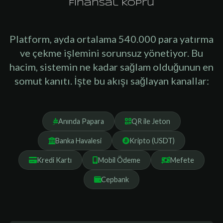
Finansal Köprü
Platform, ayda ortalama 540.000 para yatırma
ve çekme işlemini sorunsuz yönetiyor. Bu
hacim, sistemin ne kadar sağlam olduğunun en
somut kanıtı. İşte bu akışı sağlayan kanallar:
Anında Papara
QR ile Jeton
Banka Havalesi
Kripto (USDT)
Kredi Kartı
Mobil Ödeme
Mefete
Cepbank