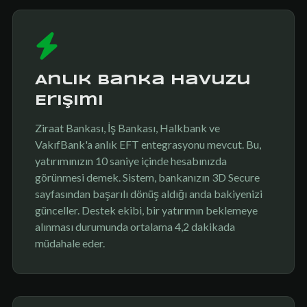
Anlık Banka Havuzu
Erişimi
Ziraat Bankası, İş Bankası, Halkbank ve
VakıfBank'a anlık EFT entegrasyonu mevcut. Bu,
yatırımınızın 10 saniye içinde hesabınızda
görünmesi demek. Sistem, bankanızın 3D Secure
sayfasından başarılı dönüş aldığı anda bakiyenizi
günceller. Destek ekibi, bir yatırımın beklemeye
alınması durumunda ortalama 4,2 dakikada
müdahale eder.