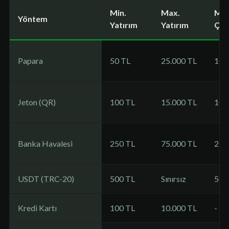
Min.
Max.
Min
Yöntem
Yatırım
Yatırım
Çek
Papara
50 TL
25.000 TL
100
Jeton (QR)
100 TL
15.000 TL
100
Banka Havalesi
250 TL
75.000 TL
250
USDT (TRC-20)
500 TL
Sınırsız
500
Kredi Kartı
100 TL
10.000 TL
-