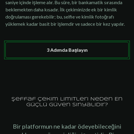
saniye içinde işleme alır. Bu süre, bir bankamatik sırasında
beklemekten daha kısadır. İlk çekiminizde ek bir kimlik
doğrulaması gerekebilir; bu, selfie ve kimlik fotoğrafı
yüklemek kadar basit bir işlemdir ve sadece bir kez yapılır.
3 Adımda Başlayın
Şeffaf Çekim Limitleri Neden En
Güçlü Güven Sinyalidir?
Bir platformun ne kadar ödeyebileceğini