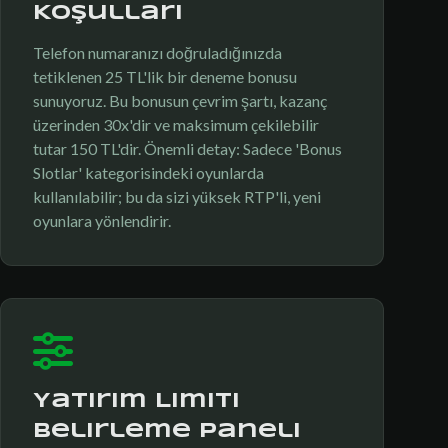
Koşulları
Telefon numaranızı doğruladığınızda
tetiklenen 25 TL'lik bir deneme bonusu
sunuyoruz. Bu bonusun çevrim şartı, kazanç
üzerinden 30x'dir ve maksimum çekilebilir
tutar 150 TL'dir. Önemli detay: Sadece 'Bonus
Slotlar' kategorisindeki oyunlarda
kullanılabilir; bu da sizi yüksek RTP'li, yeni
oyunlara yönlendirir.
Yatırım Limiti
Belirleme Paneli