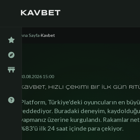
Ana İçeriğe Geç
KAVBET
Ana Sayfa
›
Kavbet
03.08.2026 15:00
Kavbet, Hızlı Çekimi Bir İlk Gün 
Platform, Türkiye'deki oyuncuların en büyü
reddediyor. Buradaki deneyim, kaydolduğunu
yapmanız üzerine kurgulandı. Rakamlar net 
%83'ü ilk 24 saat içinde para çekiyor.