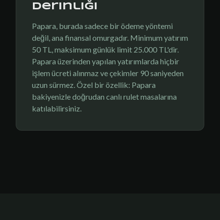
Derinliği
Papara, burada sadece bir ödeme yöntemi
değil, ana finansal omurgadır. Minimum yatırım
50 TL, maksimum günlük limit 25.000 TL'dir.
Papara üzerinden yapılan yatırımlarda hiçbir
işlem ücreti alınmaz ve çekimler 90 saniyeden
uzun sürmez. Özel bir özellik: Papara
bakiyenizle doğrudan canlı rulet masalarına
katılabilirsiniz.