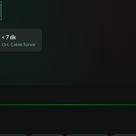
< 7 dk
Ort. Çekim Süresi