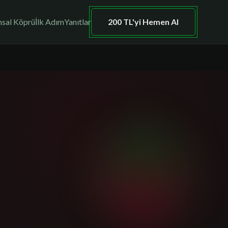
nsal Köprü
İlk Adım
Yanıtlar
200 TL'yi Hemen Al