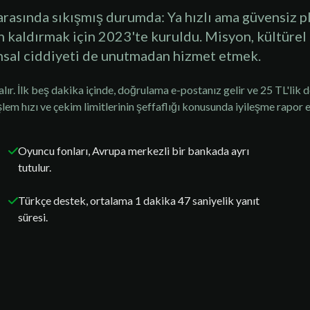
 arasında sıkışmış durumda: Ya hızlı ama güvensiz p
n kaldırmak için 2023'te kuruldu. Misyon, kültürel
ansal ciddiyeti de unutmadan hizmet etmek.
ır. İlk beş dakika içinde, doğrulama e-postanız gelir ve 25 TL'lik
lem hızı ve çekim limitlerinin şeffaflığı konusunda iyileşme rapor e
Oyuncu fonları, Avrupa merkezli bir bankada ayrı
tutulur.
Türkçe destek, ortalama 1 dakika 47 saniyelik yanıt
süresi.