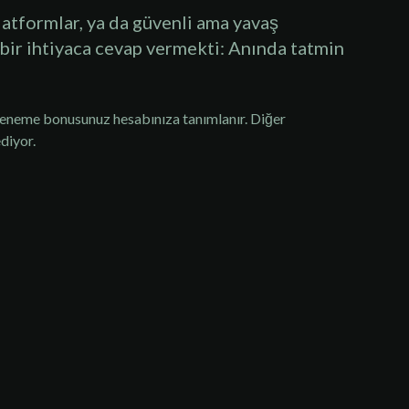
latformlar, ya da güvenli ama yavaş
 bir ihtiyaca cevap vermekti: Anında tatmin
 deneme bonusunuz hesabınıza tanımlanır. Diğer
diyor.