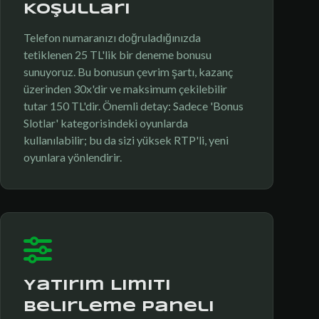
Koşulları
Telefon numaranızı doğruladığınızda
tetiklenen 25 TL'lik bir deneme bonusu
sunuyoruz. Bu bonusun çevrim şartı, kazanç
üzerinden 30x'dir ve maksimum çekilebilir
tutar 150 TL'dir. Önemli detay: Sadece 'Bonus
Slotlar' kategorisindeki oyunlarda
kullanılabilir; bu da sizi yüksek RTP'li, yeni
oyunlara yönlendirir.
Yatırım Limiti
Belirleme Paneli