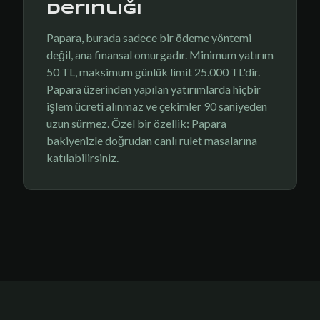
Derinliği
Papara, burada sadece bir ödeme yöntemi
değil, ana finansal omurgadır. Minimum yatırım
50 TL, maksimum günlük limit 25.000 TL'dir.
Papara üzerinden yapılan yatırımlarda hiçbir
işlem ücreti alınmaz ve çekimler 90 saniyeden
uzun sürmez. Özel bir özellik: Papara
bakiyenizle doğrudan canlı rulet masalarına
katılabilirsiniz.