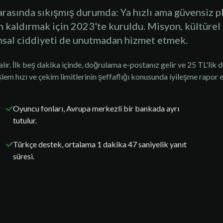
 arasında sıkışmış durumda: Ya hızlı ama güvensiz p
n kaldırmak için 2023'te kuruldu. Misyon, kültürel
ansal ciddiyeti de unutmadan hizmet etmek.
ır. İlk beş dakika içinde, doğrulama e-postanız gelir ve 25 TL'lik
lem hızı ve çekim limitlerinin şeffaflığı konusunda iyileşme rapor e
Oyuncu fonları, Avrupa merkezli bir bankada ayrı
tutulur.
Türkçe destek, ortalama 1 dakika 47 saniyelik yanıt
süresi.