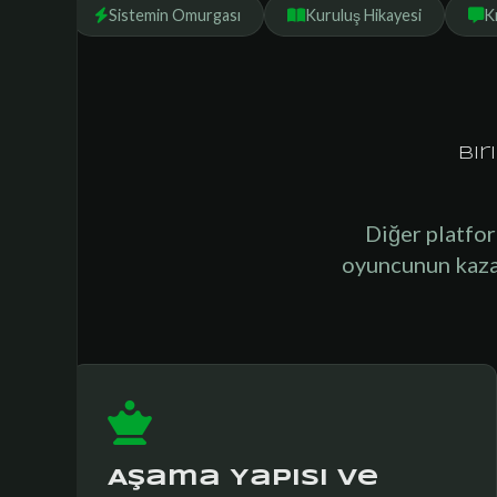
Sayfa İçeriği
Sistemin Omurgası
Kuruluş Hikayesi
K
Bir
Diğer platfor
oyuncunun kazan
Aşama Yapısı ve