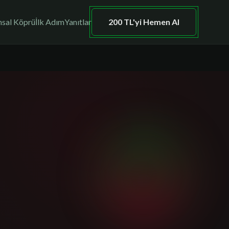
nsal Köprü
İlk Adım
Yanıtlar
200 TL'yi Hemen Al