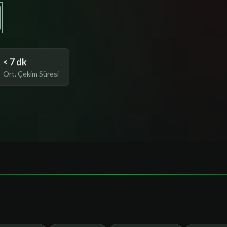
< 7 dk
Ort. Çekim Süresi