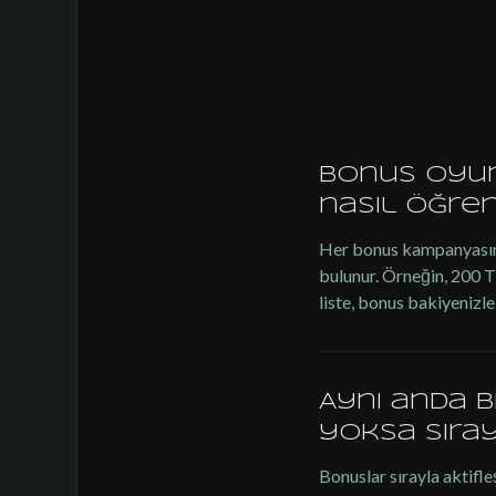
Bonus oyun
nasıl öğren
Her bonus kampanyasının
bulunur. Örneğin, 200 TL
liste, bonus bakiyeniz
Aynı anda b
yoksa sıray
Bonuslar sırayla aktifl