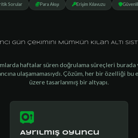
ritik Sorular
Para Akışı
Erişim Kılavuzu
Güvenli
inci Gün Çekimini Mümkün Kılan Altı Si
mlarda haftalar süren doğrulama süreçleri burada
cına ulaşamamasıydı. Çözüm, her bir özelliği bu 
üzere tasarlanmış bir altyapı.
Ayrılmış Oyuncu