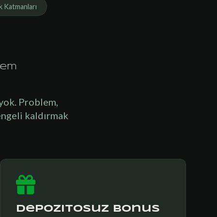
k Katmanları
stem
 yok. Problem,
engeli kaldırmak
Depozitosuz Bonus