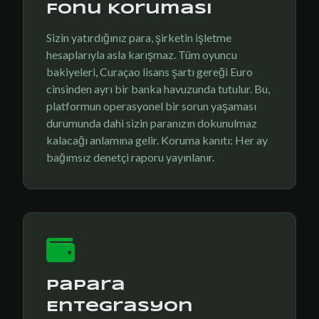
Fonu Koruması
Sizin yatırdığınız para, şirketin işletme
hesaplarıyla asla karışmaz. Tüm oyuncu
bakiyeleri, Curaçao lisans şartı gereği Euro
cinsinden ayrı bir banka havuzunda tutulur. Bu,
platformun operasyonel bir sorun yaşaması
durumunda dahi sizin paranızın dokunulmaz
kalacağı anlamına gelir. Koruma kanıtı: Her ay
bağımsız denetçi raporu yayınlanır.
Papara
Entegrasyon