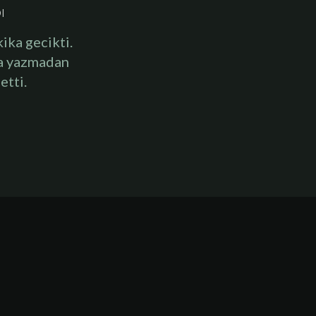
ı
ika gecikti.
ha yazmadan
etti.