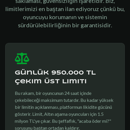
saklaması, güvensizliğin işaretidir. Biz,
limitlerimizi en baştan ilan ediyoruz çünkü bu,
oyuncuyu korumanın ve sistemin
sürdürülebilirliğinin bir garantisidir.
Günlük 950.000 TL
Çekim Üst Limiti
Bu rakam, bir oyuncunun 24 saat içinde
çekebileceği maksimum tutardır. Bu kadar yüksek
bir limitin açıklanması, platformun likidite gücünü
gösterir. Limit, Altın aşama oyuncuları için 1.5
milyon TL'ye çıkar. Bu şeffaflık, "acaba öder mi?"
sorusunu baştan ortadan kaldırır.