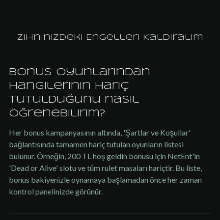
Zihninizdeki Engelleri Kaldıralım
Bonus oyunlarından
hangilerinin hariç
tutulduğunu nasıl
öğrenebilirim?
Her bonus kampanyasının altında, 'Şartlar ve Koşullar'
bağlantısında tamamen hariç tutulan oyunların listesi
bulunur. Örneğin, 200 TL hoş geldin bonusu için NetEnt'in
'Dead or Alive' slotu ve tüm rulet masaları hariçtir. Bu liste,
bonus bakiyenizle oynamaya başlamadan önce her zaman
kontrol panelinizde görünür.