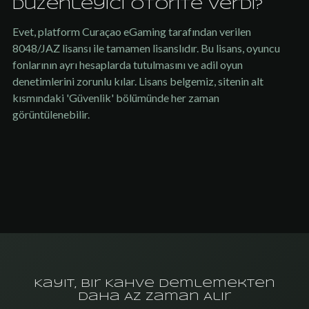
düzenleyici otorite verdi?
Evet, platform Curaçao eGaming tarafından verilen
8048/JAZ lisansı ile tamamen lisanslıdır. Bu lisans, oyuncu
fonlarının ayrı hesaplarda tutulmasını ve adil oyun
denetimlerini zorunlu kılar. Lisans belgemiz, sitenin alt
kısmındaki 'Güvenlik' bölümünde her zaman
görüntülenebilir.
Kayıt, Bir Kahve Demlemekten
Daha Az Zaman Alır