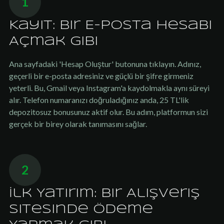
1
Kayıt: Bir E-posta Hesabı
Açmak Gibi
Ana sayfadaki 'Hesap Oluştur' butonuna tıklayın. Adınız,
geçerli bir e-posta adresiniz ve güçlü bir şifre girmeniz
yeterli. Bu, Gmail veya Instagram'a kaydolmakla aynı süreyi
alır. Telefon numaranızı doğruladığınız anda, 25 TL'lik
depozitosuz bonusunuz aktif olur. Bu adım, platformun sizi
gerçek bir birey olarak tanımasını sağlar.
2
İlk Yatırım: Bir Alışveriş
Sitesinde Ödeme