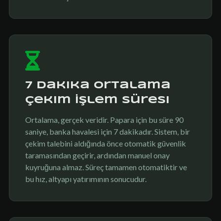
7 Dakika Ortalama
Çekim İşlem Süresi
Ortalama, gerçek veridir. Papara için bu süre 90
saniye, banka havalesi için 7 dakikadır. Sistem, bir
çekim talebini aldığında önce otomatik güvenlik
taramasından geçirir, ardından manuel onay
kuyruğuna almaz. Süreç tamamen otomatiktir ve
bu hız, altyapı yatırımının sonucudur.