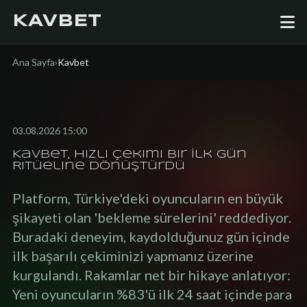
Ana İçeriğe Geç
KAVBET
Ana Sayfa
›
Kavbet
03.08.2026 15:00
Kavbet, Hızlı Çekimi Bir İlk Gün
Ritüeline Dönüştürdü
Platform, Türkiye'deki oyuncuların en büyük
şikayeti olan 'bekleme sürelerini' reddediyor.
Buradaki deneyim, kaydolduğunuz gün içinde
ilk başarılı çekiminizi yapmanız üzerine
kurgulandı. Rakamlar net bir hikaye anlatıyor:
Yeni oyuncuların %83'ü ilk 24 saat içinde para