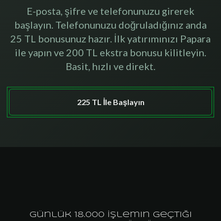
E-posta, şifre ve telefonunuzu girerek
başlayın. Telefonunuzu doğruladığınız anda
25 TL bonusunuz hazır. İlk yatırımınızı Papara
ile yapın ve 200 TL ekstra bonusu kilitleyin.
Basit, hızlı ve direkt.
225 TL İle Başlayın
Günlük 18.000 İşlemin Geçtiği