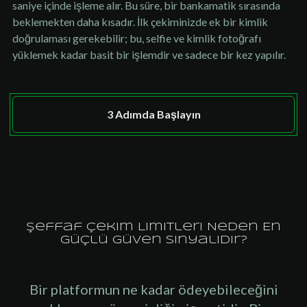
saniye içinde işleme alır. Bu süre, bir bankamatik sırasında
beklemekten daha kısadır. İlk çekiminizde ek bir kimlik
doğrulaması gerekebilir; bu, selfie ve kimlik fotoğrafı
yüklemek kadar basit bir işlemdir ve sadece bir kez yapılır.
3 Adımda Başlayın
Şeffaf Çekim Limitleri Neden En
Güçlü Güven Sinyalidir?
Bir platformun ne kadar ödeyebileceğini