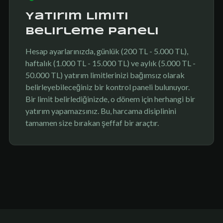
Yatırım Limiti
Belirleme Paneli
Hesap ayarlarınızda, günlük (200 TL - 5.000 TL),
haftalık (1.000 TL - 15.000 TL) ve aylık (5.000 TL -
50.000 TL) yatırım limitlerinizi bağımsız olarak
belirleyebileceğiniz bir kontrol paneli bulunuyor.
Bir limit belirlediğinizde, o dönem için herhangi bir
yatırım yapamazsınız. Bu, harcama disiplinini
tamamen size bırakan şeffaf bir araçtır.