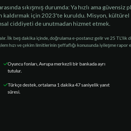
 arasında sıkışmış durumda: Ya hızlı ama güvensiz p
n kaldırmak için 2023'te kuruldu. Misyon, kültürel
ansal ciddiyeti de unutmadan hizmet etmek.
ır. İlk beş dakika içinde, doğrulama e-postanız gelir ve 25 TL'lik
lem hızı ve çekim limitlerinin şeffaflığı konusunda iyileşme rapor e
Oyuncu fonları, Avrupa merkezli bir bankada ayrı
tutulur.
Türkçe destek, ortalama 1 dakika 47 saniyelik yanıt
süresi.