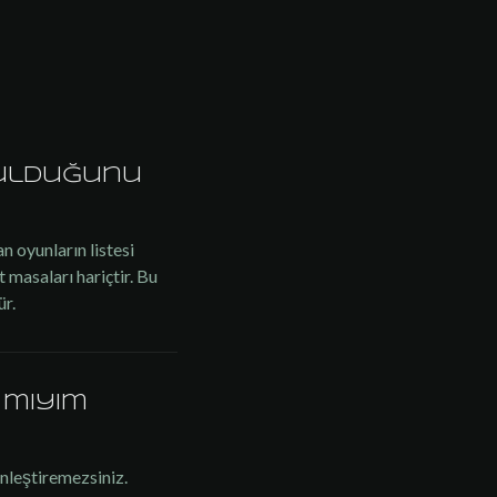
tulduğunu
 oyunların listesi
 masaları hariçtir. Bu
r.
 miyim
nleştiremezsiniz.