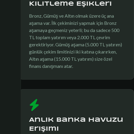
Kilitleme Eşikleri
Bronz, Gümüş ve Altın olmak üzere üç ana
aşama var. İlk çekiminizi yapmak için Bronz
aşamaya geçmeniz yeterli; bu da sadece 500
TL toplam yatırım veya 2.000 TL çevrim
gerektiriyor. Gümüş aşama (5.000 TL yatırım)
günlük çekim limitinizi iki katına çıkarırken,
Altın aşama (15.000 TL yatırım) size özel
finans danışmanı atar.
Anlık Banka Havuzu
Erişimi