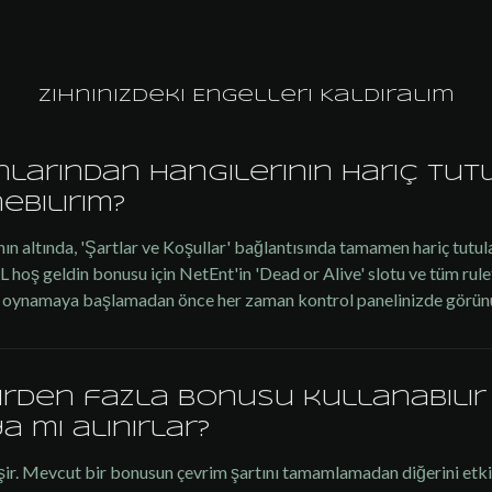
Zihninizdeki Engelleri Kaldıralım
larından hangilerinin hariç tu
ebilirim?
 altında, 'Şartlar ve Koşullar' bağlantısında tamamen hariç tutulan
 hoş geldin bonusu için NetEnt'in 'Dead or Alive' slotu ve tüm rulet
le oynamaya başlamadan önce her zaman kontrol panelinizde görünü
irden fazla bonusu kullanabilir
a mı alınırlar?
eşir. Mevcut bir bonusun çevrim şartını tamamlamadan diğerini etki