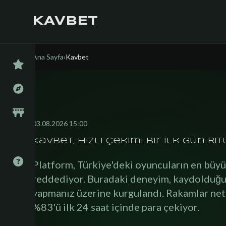
Ana İçeriğe Geç
KAVBET
Ana Sayfa
›
Kavbet
03.08.2026 15:00
Kavbet, Hızlı Çekimi Bir İlk Gün 
Platform, Türkiye'deki oyuncuların en büyü
reddediyor. Buradaki deneyim, kaydolduğunu
yapmanız üzerine kurgulandı. Rakamlar net 
%83'ü ilk 24 saat içinde para çekiyor.