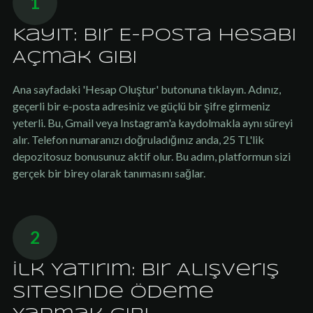
1
Kayıt: Bir E-posta Hesabı
Açmak Gibi
Ana sayfadaki 'Hesap Oluştur' butonuna tıklayın. Adınız,
geçerli bir e-posta adresiniz ve güçlü bir şifre girmeniz
yeterli. Bu, Gmail veya Instagram'a kaydolmakla aynı süreyi
alır. Telefon numaranızı doğruladığınız anda, 25 TL'lik
depozitosuz bonusunuz aktif olur. Bu adım, platformun sizi
gerçek bir birey olarak tanımasını sağlar.
2
İlk Yatırım: Bir Alışveriş
Sitesinde Ödeme