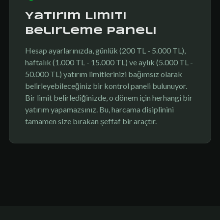
Yatırım Limiti
Belirleme Paneli
Hesap ayarlarınızda, günlük (200 TL - 5.000 TL),
haftalık (1.000 TL - 15.000 TL) ve aylık (5.000 TL -
50.000 TL) yatırım limitlerinizi bağımsız olarak
belirleyebileceğiniz bir kontrol paneli bulunuyor.
Bir limit belirlediğinizde, o dönem için herhangi bir
yatırım yapamazsınız. Bu, harcama disiplinini
tamamen size bırakan şeffaf bir araçtır.