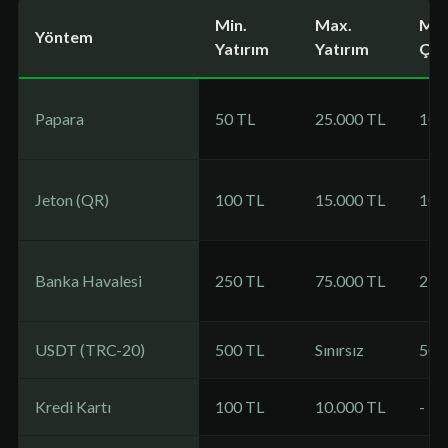
Min.
Max.
Min
Yöntem
Yatırım
Yatırım
Çek
Papara
50 TL
25.000 TL
100
Jeton (QR)
100 TL
15.000 TL
100
Banka Havalesi
250 TL
75.000 TL
250
USDT (TRC-20)
500 TL
Sınırsız
500
Kredi Kartı
100 TL
10.000 TL
-