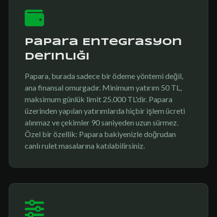
Papara Entegrasyon
Derinliği
Papara, burada sadece bir ödeme yöntemi değil,
ana finansal omurgadır. Minimum yatırım 50 TL,
maksimum günlük limit 25.000 TL'dir. Papara
üzerinden yapılan yatırımlarda hiçbir işlem ücreti
alınmaz ve çekimler 90 saniyeden uzun sürmez.
Özel bir özellik: Papara bakiyenizle doğrudan
canlı rulet masalarına katılabilirsiniz.