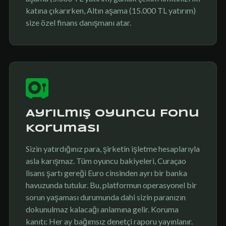
katına çıkarırken, Altın aşama (15.000 TL yatırım)
size özel finans danışmanı atar.
Ayrılmış Oyuncu Fonu
Koruması
Sizin yatırdığınız para, şirketin işletme hesaplarıyla
asla karışmaz. Tüm oyuncu bakiyeleri, Curaçao
lisans şartı gereği Euro cinsinden ayrı bir banka
havuzunda tutulur. Bu, platformun operasyonel bir
sorun yaşaması durumunda dahi sizin paranızın
dokunulmaz kalacağı anlamına gelir. Koruma
kanıtı: Her ay bağımsız denetçi raporu yayınlanır.