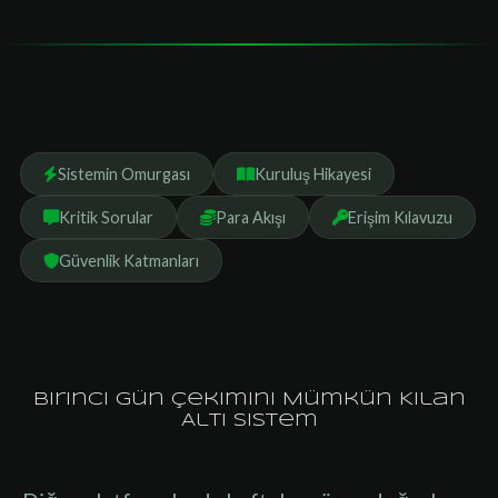
Sayfa İçeriği
Sistemin Omurgası
Kuruluş Hikayesi
Kritik Sorular
Para Akışı
Erişim Kılavuzu
Güvenlik Katmanları
Birinci Gün Çekimini Mümkün Kılan
Altı Sistem