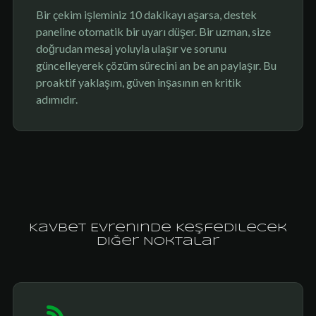
Bir çekim işleminiz 10 dakikayı aşarsa, destek
paneline otomatik bir uyarı düşer. Bir uzman, size
doğrudan mesaj yoluyla ulaşır ve sorunu
güncelleyerek çözüm sürecini an be an paylaşır. Bu
proaktif yaklaşım, güven inşasının en kritik
adımıdır.
Kavbet Evreninde Keşfedilecek
Diğer Noktalar