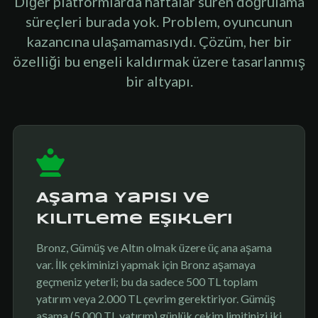
Diğer platformlarda haftalar süren doğrulama
süreçleri burada yok. Problem, oyuncunun
kazancına ulaşamamasıydı. Çözüm, her bir
özelliği bu engeli kaldırmak üzere tasarlanmış
bir altyapı.
Aşama Yapısı ve
Kilitleme Eşikleri
Bronz, Gümüş ve Altın olmak üzere üç ana aşama
var. İlk çekiminizi yapmak için Bronz aşamaya
geçmeniz yeterli; bu da sadece 500 TL toplam
yatırım veya 2.000 TL çevrim gerektiriyor. Gümüş
aşama (5.000 TL yatırım) günlük çekim limitinizi iki