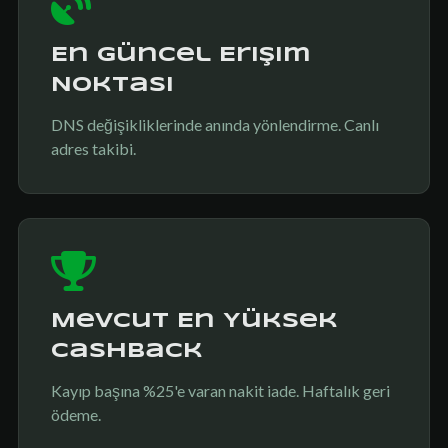
En Güncel Erişim
Noktası
DNS değişikliklerinde anında yönlendirme. Canlı
adres takibi.
Mevcut En Yüksek
Cashback
Kayıp başına %25'e varan nakit iade. Haftalık geri
ödeme.