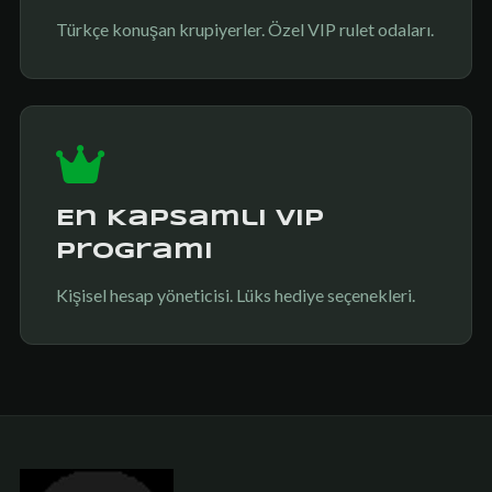
Türkçe konuşan krupiyerler. Özel VIP rulet odaları.
En Kapsamlı VIP
Programı
Kişisel hesap yöneticisi. Lüks hediye seçenekleri.