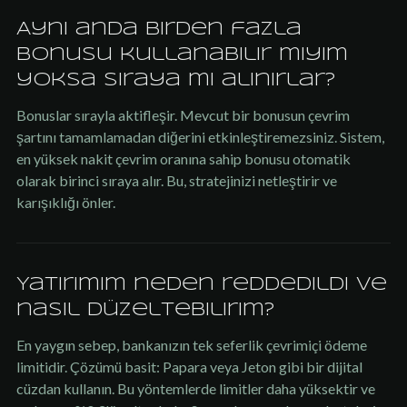
Aynı anda birden fazla
bonusu kullanabilir miyim
yoksa sıraya mı alınırlar?
Bonuslar sırayla aktifleşir. Mevcut bir bonusun çevrim
şartını tamamlamadan diğerini etkinleştiremezsiniz. Sistem,
en yüksek nakit çevrim oranına sahip bonusu otomatik
olarak birinci sıraya alır. Bu, stratejinizi netleştirir ve
karışıklığı önler.
Yatırımım neden reddedildi ve
nasıl düzeltebilirim?
En yaygın sebep, bankanızın tek seferlik çevrimiçi ödeme
limitidir. Çözümü basit: Papara veya Jeton gibi bir dijital
cüzdan kullanın. Bu yöntemlerde limitler daha yüksektir ve