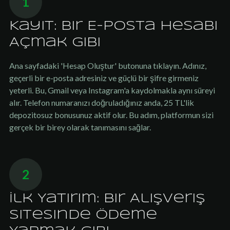
1
Kayıt: Bir E-posta Hesabı
Açmak Gibi
Ana sayfadaki 'Hesap Oluştur' butonuna tıklayın. Adınız,
geçerli bir e-posta adresiniz ve güçlü bir şifre girmeniz
yeterli. Bu, Gmail veya Instagram'a kaydolmakla aynı süreyi
alır. Telefon numaranızı doğruladığınız anda, 25 TL'lik
depozitosuz bonusunuz aktif olur. Bu adım, platformun sizi
gerçek bir birey olarak tanımasını sağlar.
2
İlk Yatırım: Bir Alışveriş
Sitesinde Ödeme