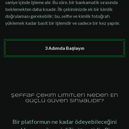
saniye içinde işleme alır. Bu süre, bir bankamatik sırasında
beklemekten daha kısadır. İlk çekiminizde ek bir kimlik
doğrulaması gerekebilir; bu, selfie ve kimlik fotoğrafı
yüklemek kadar basit bir işlemdir ve sadece bir kez yapılır.
3 Adımda Başlayın
Şeffaf Çekim Limitleri Neden En
Güçlü Güven Sinyalidir?
Bir platformun ne kadar ödeyebileceğini