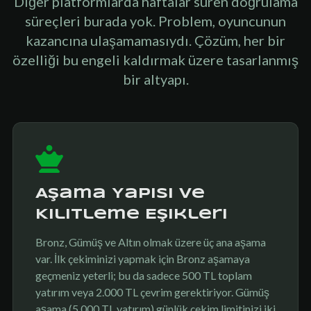
Diğer platformlarda haftalar süren doğrulama
süreçleri burada yok. Problem, oyuncunun
kazancına ulaşamamasıydı. Çözüm, her bir
özelliği bu engeli kaldırmak üzere tasarlanmış
bir altyapı.
Aşama Yapısı ve
Kilitleme Eşikleri
Bronz, Gümüş ve Altın olmak üzere üç ana aşama
var. İlk çekiminizi yapmak için Bronz aşamaya
geçmeniz yeterli; bu da sadece 500 TL toplam
yatırım veya 2.000 TL çevrim gerektiriyor. Gümüş
aşama (5.000 TL yatırım) günlük çekim limitinizi iki