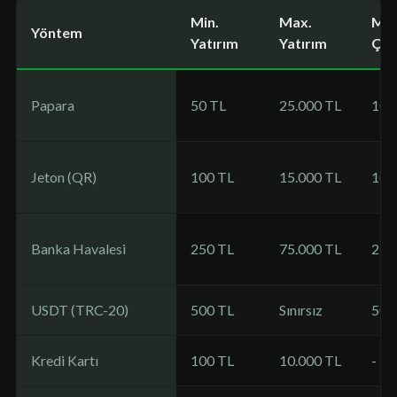
Min.
Max.
Min
Yöntem
Yatırım
Yatırım
Çek
Papara
50 TL
25.000 TL
100
Jeton (QR)
100 TL
15.000 TL
100
Banka Havalesi
250 TL
75.000 TL
250
USDT (TRC-20)
500 TL
Sınırsız
500
Kredi Kartı
100 TL
10.000 TL
-