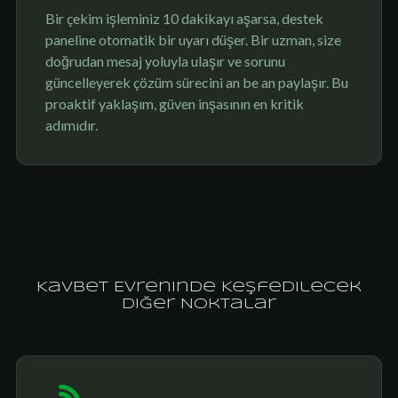
Bir çekim işleminiz 10 dakikayı aşarsa, destek
paneline otomatik bir uyarı düşer. Bir uzman, size
doğrudan mesaj yoluyla ulaşır ve sorunu
güncelleyerek çözüm sürecini an be an paylaşır. Bu
proaktif yaklaşım, güven inşasının en kritik
adımıdır.
Kavbet Evreninde Keşfedilecek
Diğer Noktalar