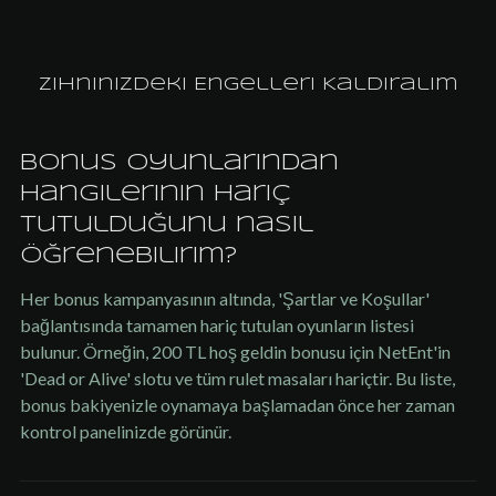
Zihninizdeki Engelleri Kaldıralım
Bonus oyunlarından
hangilerinin hariç
tutulduğunu nasıl
öğrenebilirim?
Her bonus kampanyasının altında, 'Şartlar ve Koşullar'
bağlantısında tamamen hariç tutulan oyunların listesi
bulunur. Örneğin, 200 TL hoş geldin bonusu için NetEnt'in
'Dead or Alive' slotu ve tüm rulet masaları hariçtir. Bu liste,
bonus bakiyenizle oynamaya başlamadan önce her zaman
kontrol panelinizde görünür.