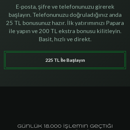
E-posta, şifre ve telefonunuzu girerek
başlayın. Telefonunuzu doğruladığınız anda
25 TL bonusunuz hazır. İlk yatırımınızı Papara
ile yapın ve 200 TL ekstra bonusu kilitleyin.
Basit, hızlı ve direkt.
225 TL İle Başlayın
Günlük 18.000 İşlemin Geçtiği