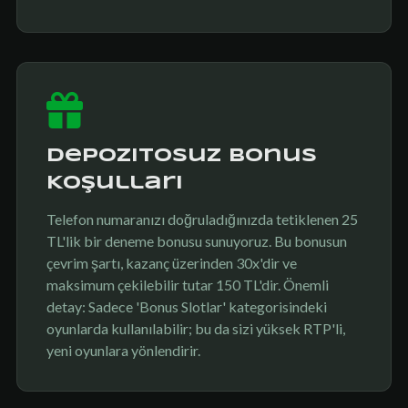
Depozitosuz Bonus
Koşulları
Telefon numaranızı doğruladığınızda tetiklenen 25
TL'lik bir deneme bonusu sunuyoruz. Bu bonusun
çevrim şartı, kazanç üzerinden 30x'dir ve
maksimum çekilebilir tutar 150 TL'dir. Önemli
detay: Sadece 'Bonus Slotlar' kategorisindeki
oyunlarda kullanılabilir; bu da sizi yüksek RTP'li,
yeni oyunlara yönlendirir.