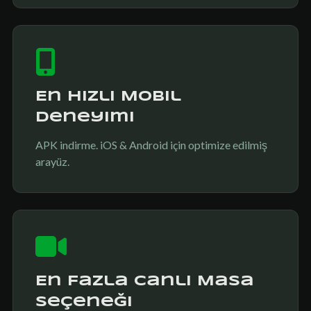
En Hızlı Mobil
Deneyimi
APK indirme. iOS & Android için optimize edilmiş
arayüz.
En Fazla Canlı Masa
Seçeneği