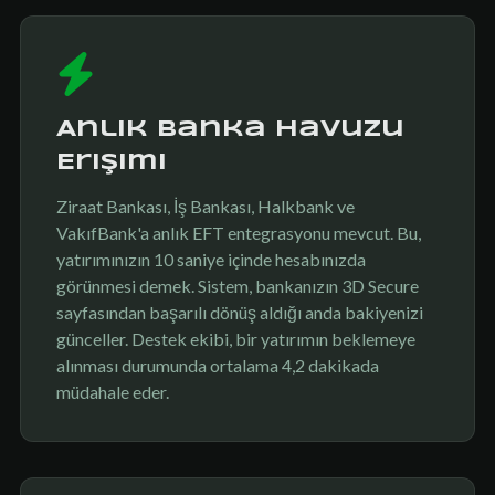
Anlık Banka Havuzu
Erişimi
Ziraat Bankası, İş Bankası, Halkbank ve
VakıfBank'a anlık EFT entegrasyonu mevcut. Bu,
yatırımınızın 10 saniye içinde hesabınızda
görünmesi demek. Sistem, bankanızın 3D Secure
sayfasından başarılı dönüş aldığı anda bakiyenizi
günceller. Destek ekibi, bir yatırımın beklemeye
alınması durumunda ortalama 4,2 dakikada
müdahale eder.