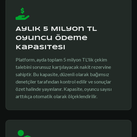
Aylık 5 Milyon TL
Oyuncu Ödeme
Kapasitesi
Platform, ayda toplam 5 milyon TL'lik çekim
talebini sorunsuz karşılayacak nakit rezervine
sahiptir. Bu kapasite, düzenli olarak bağımsız
denetçiler tarafından kontrol edilir ve sonuçlar
özet halinde yayınlanır. Kapasite, oyuncu sayısı
arttıkça otomatik olarak ölçeklendirilir.