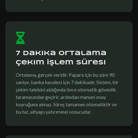
7 Dakika Ortalama
Çekim İşlem Süresi
Ortalama, gerçek veridir. Papara için bu süre 90
saniye, banka havalesi için 7 dakikadır. Sistem, bir
çekim talebini aldığında önce otomatik güvenlik
taramasından geçirir, ardından manuel onay
kuyruğuna almaz. Süreç tamamen otomatiktir ve
bu hız, altyapı yatırımının sonucudur.