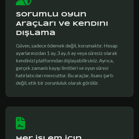
Sorumlu Oyun
Araçları ve Kendini
Dışlama
Güven, sadece ödemek değil, korumaktır. Hesap
ayarlarınızdan 1 ay, 3 ay, 6 ay veya süresiz olarak
kendinizi platformdan dışlayabilirsiniz. Ayrıca,
gerçek zamanlı kayıp limitleri ve oyun süresi
hatırlatıcıları mevcuttur. Bu araçlar, lisans şartı
değil, etik bir zorunluluk olarak görülür.
Her İşlem İçin