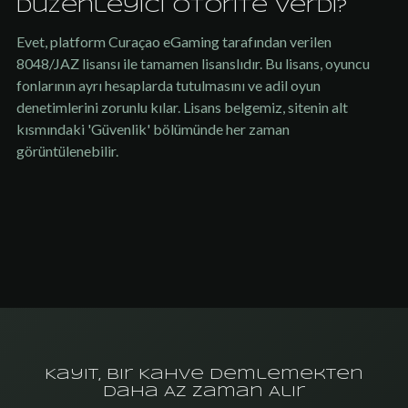
düzenleyici otorite verdi?
Evet, platform Curaçao eGaming tarafından verilen
8048/JAZ lisansı ile tamamen lisanslıdır. Bu lisans, oyuncu
fonlarının ayrı hesaplarda tutulmasını ve adil oyun
denetimlerini zorunlu kılar. Lisans belgemiz, sitenin alt
kısmındaki 'Güvenlik' bölümünde her zaman
görüntülenebilir.
Kayıt, Bir Kahve Demlemekten
Daha Az Zaman Alır