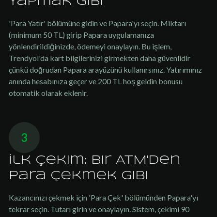
Yapmak Gibi
'Para Yatır' bölümüne gidin ve Papara'yı seçin. Miktarı
(minimum 50 TL) girip Papara uygulamanıza
yönlendirildiğinizde, ödemeyi onaylayın. Bu işlem,
Trendyol'da kart bilgilerinizi girmekten daha güvenlidir
çünkü doğrudan Papara arayüzünü kullanırsınız. Yatırımınız
anında hesabınıza geçer ve 200 TL hoş geldin bonusu
otomatik olarak eklenir.
3
İlk Çekim: Bir ATM'den
Para Çekmek Gibi
Kazancınızı çekmek için 'Para Çek' bölümünden Papara'yı
tekrar seçin. Tutarı girin ve onaylayın. Sistem, çekimi 90