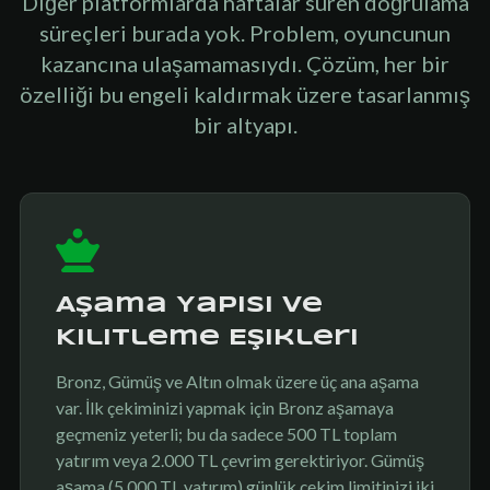
Diğer platformlarda haftalar süren doğrulama
süreçleri burada yok. Problem, oyuncunun
kazancına ulaşamamasıydı. Çözüm, her bir
özelliği bu engeli kaldırmak üzere tasarlanmış
bir altyapı.
Aşama Yapısı ve
Kilitleme Eşikleri
Bronz, Gümüş ve Altın olmak üzere üç ana aşama
var. İlk çekiminizi yapmak için Bronz aşamaya
geçmeniz yeterli; bu da sadece 500 TL toplam
yatırım veya 2.000 TL çevrim gerektiriyor. Gümüş
aşama (5.000 TL yatırım) günlük çekim limitinizi iki