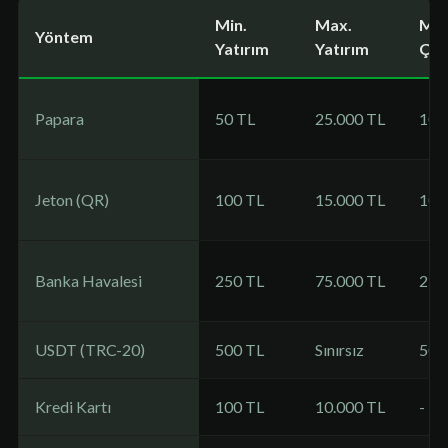
Min.
Max.
Min
Yöntem
Yatırım
Yatırım
Çek
Papara
50 TL
25.000 TL
100
Jeton (QR)
100 TL
15.000 TL
100
Banka Havalesi
250 TL
75.000 TL
250
USDT (TRC-20)
500 TL
Sınırsız
500
Kredi Kartı
100 TL
10.000 TL
-