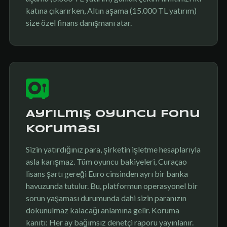
katına çıkarırken, Altın aşama (15.000 TL yatırım)
size özel finans danışmanı atar.
Ayrılmış Oyuncu Fonu
Koruması
Sizin yatırdığınız para, şirketin işletme hesaplarıyla
asla karışmaz. Tüm oyuncu bakiyeleri, Curaçao
lisans şartı gereği Euro cinsinden ayrı bir banka
havuzunda tutulur. Bu, platformun operasyonel bir
sorun yaşaması durumunda dahi sizin paranızın
dokunulmaz kalacağı anlamına gelir. Koruma
kanıtı: Her ay bağımsız denetçi raporu yayınlanır.