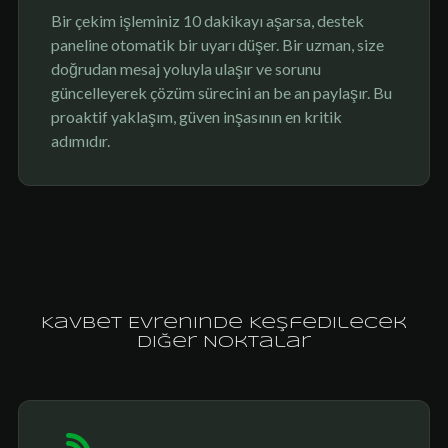
Bir çekim işleminiz 10 dakikayı aşarsa, destek
paneline otomatik bir uyarı düşer. Bir uzman, size
doğrudan mesaj yoluyla ulaşır ve sorunu
güncelleyerek çözüm sürecini an be an paylaşır. Bu
proaktif yaklaşım, güven inşasının en kritik
adımıdır.
Kavbet Evreninde Keşfedilecek
Diğer Noktalar