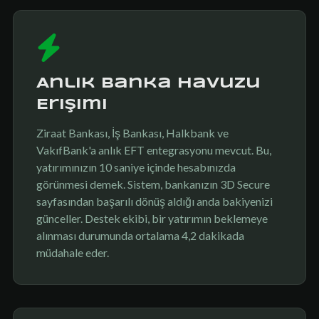
Anlık Banka Havuzu
Erişimi
Ziraat Bankası, İş Bankası, Halkbank ve
VakıfBank'a anlık EFT entegrasyonu mevcut. Bu,
yatırımınızın 10 saniye içinde hesabınızda
görünmesi demek. Sistem, bankanızın 3D Secure
sayfasından başarılı dönüş aldığı anda bakiyenizi
günceller. Destek ekibi, bir yatırımın beklemeye
alınması durumunda ortalama 4,2 dakikada
müdahale eder.