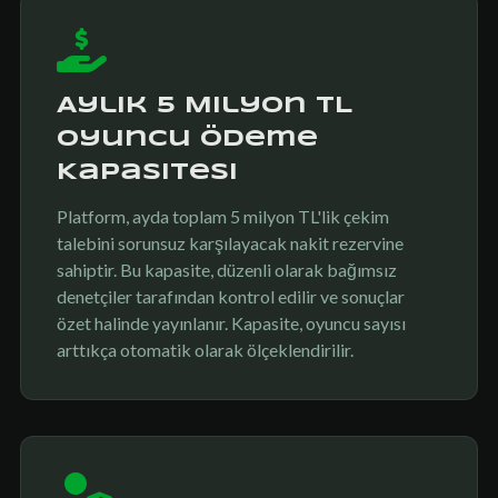
Aylık 5 Milyon TL
Oyuncu Ödeme
Kapasitesi
Platform, ayda toplam 5 milyon TL'lik çekim
talebini sorunsuz karşılayacak nakit rezervine
sahiptir. Bu kapasite, düzenli olarak bağımsız
denetçiler tarafından kontrol edilir ve sonuçlar
özet halinde yayınlanır. Kapasite, oyuncu sayısı
arttıkça otomatik olarak ölçeklendirilir.