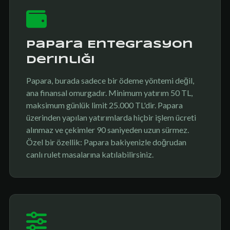
Papara Entegrasyon
Derinliği
Papara, burada sadece bir ödeme yöntemi değil,
ana finansal omurgadır. Minimum yatırım 50 TL,
maksimum günlük limit 25.000 TL'dir. Papara
üzerinden yapılan yatırımlarda hiçbir işlem ücreti
alınmaz ve çekimler 90 saniyeden uzun sürmez.
Özel bir özellik: Papara bakiyenizle doğrudan
canlı rulet masalarına katılabilirsiniz.