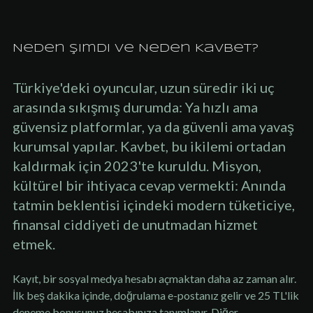
Neden Şimdi ve Neden Kavbet?
Türkiye'deki oyuncular, uzun süredir iki uç
arasında sıkışmış durumda: Ya hızlı ama
güvensiz platformlar, ya da güvenli ama yavaş
kurumsal yapılar. Kavbet, bu ikilemi ortadan
kaldırmak için 2023'te kuruldu. Misyon,
kültürel bir ihtiyaca cevap vermekti: Anında
tatmin beklentisi içindeki modern tüketiciye,
finansal ciddiyeti de unutmadan hizmet
etmek.
Kayıt, bir sosyal medya hesabı açmaktan daha az zaman alır.
İlk beş dakika içinde, doğrulama e-postanız gelir ve 25 TL'lik
deneme bonusunuz hesabınıza tanımlanır. Diğer