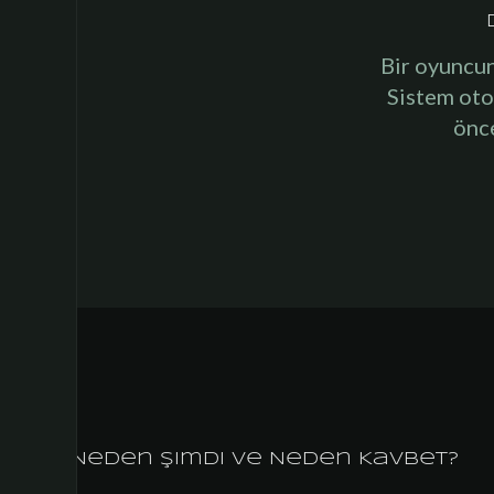
Bir oyuncun
Sistem oto
önce
Neden Şimdi ve Neden Kavbet?