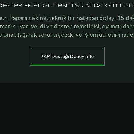
Destek Ekibi Kalitesini Şu Anda Kanıtlad
un Papara çekimi, teknik bir hatadan dolayı 15 dak
matik uyarı verdi ve destek temsilcisi, oyuncu da
 ona ulaşarak sorunu çözdü ve işlem ücretini iade 
7/24 Desteği Deneyimle