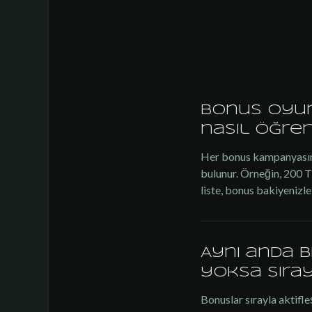
Bonus oyun
nasıl öğren
Her bonus kampanyasının
bulunur. Örneğin, 200 TL
liste, bonus bakiyeniz
Aynı anda b
yoksa sıray
Bonuslar sırayla aktifl