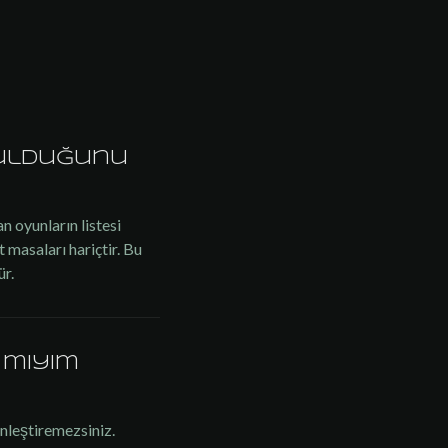
tulduğunu
 oyunların listesi
 masaları hariçtir. Bu
r.
 miyim
nleştiremezsiniz.