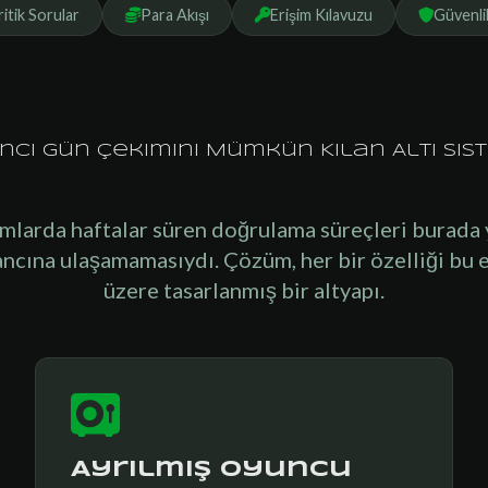
ritik Sorular
Para Akışı
Erişim Kılavuzu
Güvenli
inci Gün Çekimini Mümkün Kılan Altı Si
mlarda haftalar süren doğrulama süreçleri burada
cına ulaşamamasıydı. Çözüm, her bir özelliği bu 
üzere tasarlanmış bir altyapı.
Ayrılmış Oyuncu