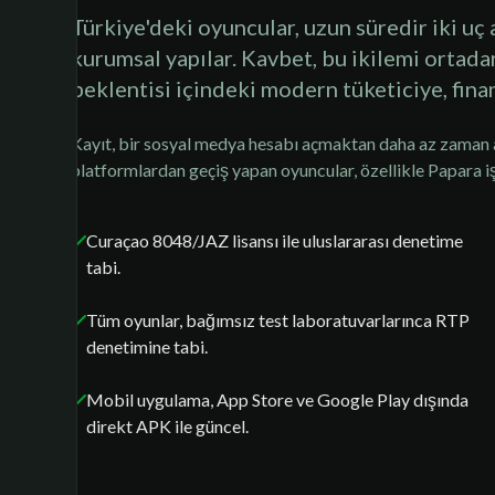
Türkiye'deki oyuncular, uzun süredir iki uç
kurumsal yapılar. Kavbet, bu ikilemi ortada
beklentisi içindeki modern tüketiciye, fin
Kayıt, bir sosyal medya hesabı açmaktan daha az zaman al
platformlardan geçiş yapan oyuncular, özellikle Papara iş
Curaçao 8048/JAZ lisansı ile uluslararası denetime
tabi.
Tüm oyunlar, bağımsız test laboratuvarlarınca RTP
denetimine tabi.
Mobil uygulama, App Store ve Google Play dışında
direkt APK ile güncel.