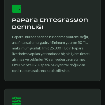
Papara Entegrasyon
Derinliği
Papara, burada sadece bir ödeme yöntemi değil,
ana finansal omurgadır. Minimum yatırım 50 TL,
maksimum günlük limit 25.000 TL'dir. Papara
üzerinden yapılan yatırımlarda hiçbir işlem ücreti
alınmaz ve çekimler 90 saniyeden uzun sürmez.
Özel bir özellik: Papara bakiyenizle doğrudan
canlı rulet masalarına katılabilirsiniz.