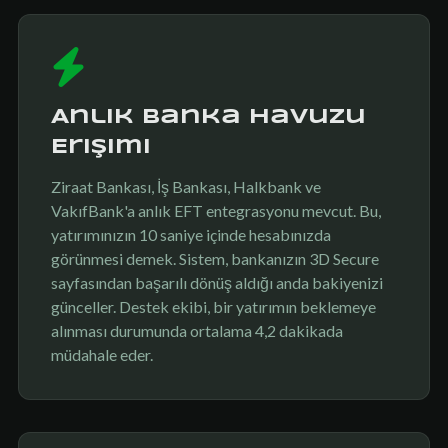
Anlık Banka Havuzu
Erişimi
Ziraat Bankası, İş Bankası, Halkbank ve
VakıfBank'a anlık EFT entegrasyonu mevcut. Bu,
yatırımınızın 10 saniye içinde hesabınızda
görünmesi demek. Sistem, bankanızın 3D Secure
sayfasından başarılı dönüş aldığı anda bakiyenizi
günceller. Destek ekibi, bir yatırımın beklemeye
alınması durumunda ortalama 4,2 dakikada
müdahale eder.