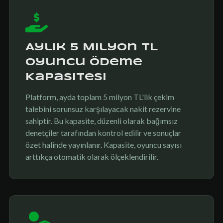
Aylık 5 Milyon TL
Oyuncu Ödeme
Kapasitesi
Platform, ayda toplam 5 milyon TL'lik çekim
talebini sorunsuz karşılayacak nakit rezervine
sahiptir. Bu kapasite, düzenli olarak bağımsız
denetçiler tarafından kontrol edilir ve sonuçlar
özet halinde yayınlanır. Kapasite, oyuncu sayısı
arttıkça otomatik olarak ölçeklendirilir.