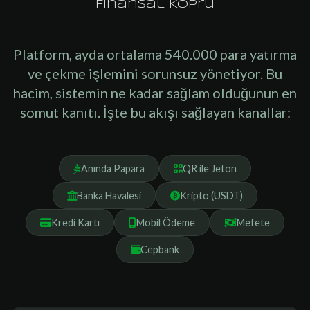
Finansal Köprü
Platform, ayda ortalama 540.000 para yatırma
ve çekme işlemini sorunsuz yönetiyor. Bu
hacim, sistemin ne kadar sağlam olduğunun en
somut kanıtı. İşte bu akışı sağlayan kanallar:
Anında Papara
QR ile Jeton
Banka Havalesi
Kripto (USDT)
Kredi Kartı
Mobil Ödeme
Mefete
Cepbank