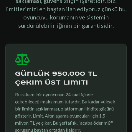
saklaması, güvensizliğin işaretidir. Biz,
limitlerimizi en baştan ilan ediyoruz çünkü bu,
oyuncuyu korumanın ve sistemin
sürdürülebilirliğinin bir garantisidir.
Günlük 950.000 TL
Çekim Üst Limiti
Bu rakam, bir oyuncunun 24 saat içinde
çekebileceği maksimum tutardır. Bu kadar yüksek
bir limitin açıklanması, platformun likidite gücünü
gösterir. Limit, Altın aşama oyuncuları için 1.5
milyon TL'ye çıkar. Bu şeffaflık, "acaba öder mi?"
sorusunu baştan ortadan kaldırır.