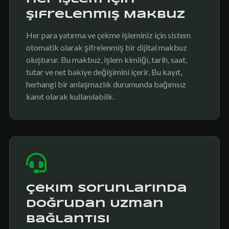
Şifrelenmiş Makbuz
Her para yatırma ve çekme işleminiz için sistem
otomatik olarak şifrelenmiş bir dijital makbuz
oluşturur. Bu makbuz, işlem kimliği, tarih, saat,
tutar ve net bakiye değişimini içerir. Bu kayıt,
herhangi bir anlaşmazlık durumunda bağımsız
kanıt olarak kullanılabilir.
Çekim Sorunlarında
Doğrudan Uzman
Bağlantısı