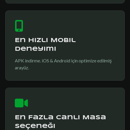
En Hızlı Mobil
Deneyimi
APK indirme. iOS & Android için optimize edilmiş
arayüz.
En Fazla Canlı Masa
Seçeneği