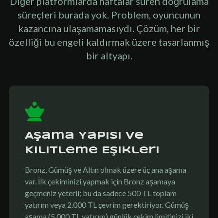
Diğer platformlarda haftalar süren doğrulama
süreçleri burada yok. Problem, oyuncunun
kazancına ulaşamamasıydı. Çözüm, her bir
özelliği bu engeli kaldırmak üzere tasarlanmış
bir altyapı.
Aşama Yapısı ve
Kilitleme Eşikleri
Bronz, Gümüş ve Altın olmak üzere üç ana aşama
var. İlk çekiminizi yapmak için Bronz aşamaya
geçmeniz yeterli; bu da sadece 500 TL toplam
yatırım veya 2.000 TL çevrim gerektiriyor. Gümüş
aşama (5.000 TL yatırım) günlük çekim limitinizi iki