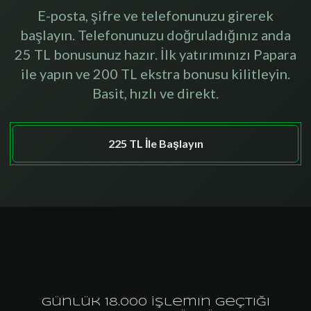
E-posta, şifre ve telefonunuzu girerek
başlayın. Telefonunuzu doğruladığınız anda
25 TL bonusunuz hazır. İlk yatırımınızı Papara
ile yapın ve 200 TL ekstra bonusu kilitleyin.
Basit, hızlı ve direkt.
225 TL İle Başlayın
Günlük 18.000 İşlemin Geçtiği