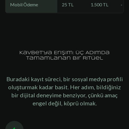
Mobil Ödeme
25 TL
1.500 TL
-
Kavbet'ya Erişim: Üç Adımda
Tamamlanan Bir Ritüel
Buradaki kayıt süreci, bir sosyal medya profili
oluşturmak kadar basit. Her adım, bildiğiniz
bir dijital deneyime benziyor, çünkü amaç
engel değil, köprü olmak.