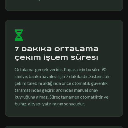
7 Dakika Ortalama
Çekim İşlem Süresi
Ortalama, gerçek veridir. Papara için bu süre 90
saniye, banka havalesi için 7 dakikadır. Sistem, bir
çekim talebini aldığında önce otomatik güvenlik
taramasından geçirir, ardından manuel onay
kuyruğuna almaz. Süreç tamamen otomatiktir ve
bu hız, altyapı yatırımının sonucudur.