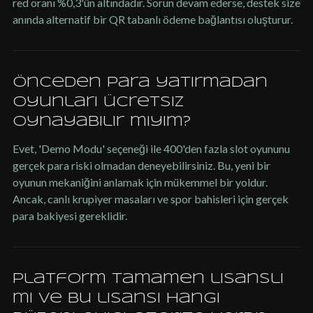
red oranı %0,3'ün altındadır. Sorun devam ederse, destek size
anında alternatif bir QR tabanlı ödeme bağlantısı oluşturur.
Önceden para yatırmadan
oyunları ücretsiz
oynayabilir miyim?
Evet, 'Demo Modu' seçeneği ile 400'den fazla slot oyununu
gerçek para riski olmadan deneyebilirsiniz. Bu, yeni bir
oyunun mekaniğini anlamak için mükemmel bir yoldur.
Ancak, canlı krupiyer masaları ve spor bahisleri için gerçek
para bakiyesi gereklidir.
Platform tamamen lisanslı
mı ve bu lisansı hangi