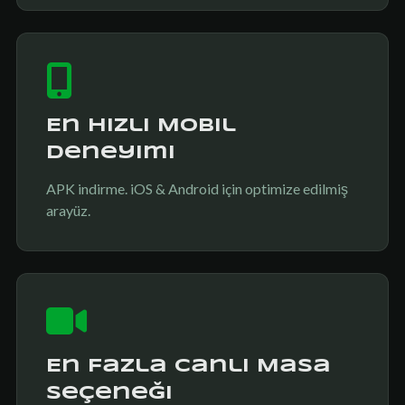
En Hızlı Mobil
Deneyimi
APK indirme. iOS & Android için optimize edilmiş
arayüz.
En Fazla Canlı Masa
Seçeneği