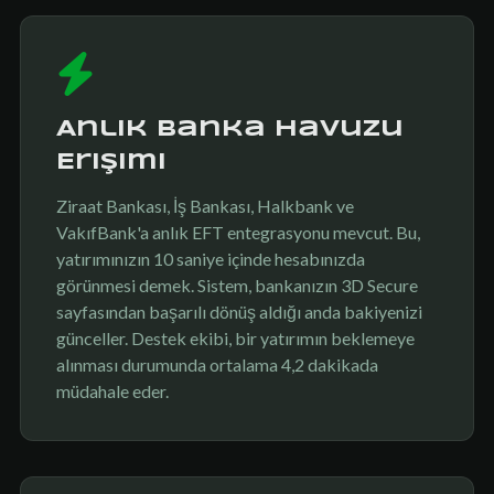
Anlık Banka Havuzu
Erişimi
Ziraat Bankası, İş Bankası, Halkbank ve
VakıfBank'a anlık EFT entegrasyonu mevcut. Bu,
yatırımınızın 10 saniye içinde hesabınızda
görünmesi demek. Sistem, bankanızın 3D Secure
sayfasından başarılı dönüş aldığı anda bakiyenizi
günceller. Destek ekibi, bir yatırımın beklemeye
alınması durumunda ortalama 4,2 dakikada
müdahale eder.