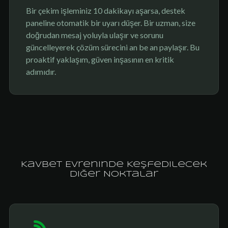
Bir çekim işleminiz 10 dakikayı aşarsa, destek
paneline otomatik bir uyarı düşer. Bir uzman, size
doğrudan mesaj yoluyla ulaşır ve sorunu
güncelleyerek çözüm sürecini an be an paylaşır. Bu
proaktif yaklaşım, güven inşasının en kritik
adımıdır.
Kavbet Evreninde Keşfedilecek
Diğer Noktalar