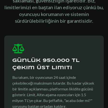
saklaması, güvensizliğin işaretidir. Biz,
limitlerimizi en baştan ilan ediyoruz çünkü bu,
oyuncuyu korumanın ve sistemin
sürdürülebilirliğinin bir garantisidir.
Günlük 950.000 TL
Çekim Üst Limiti
Bu rakam, bir oyuncunun 24 saat içinde
çekebileceği maksimum tutardır. Bu kadar yüksek
bir limitin açıklanması, platformun likidite gücünü
gösterir. Limit, Altın aşama oyuncuları için 1.5
milyon TL'ye çıkar. Bu şeffaflık, "acaba öder mi?"
sorusunu baştan ortadan kaldırır.