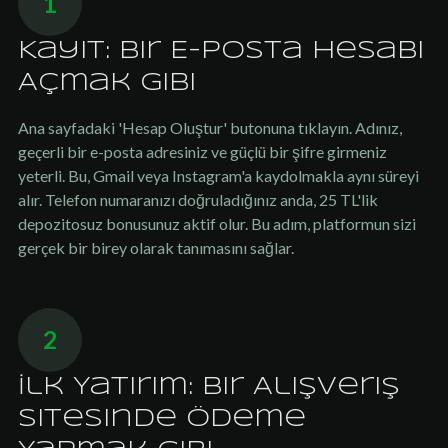
1
Kayıt: Bir E-posta Hesabı
Açmak Gibi
Ana sayfadaki 'Hesap Oluştur' butonuna tıklayın. Adınız,
geçerli bir e-posta adresiniz ve güçlü bir şifre girmeniz
yeterli. Bu, Gmail veya Instagram'a kaydolmakla aynı süreyi
alır. Telefon numaranızı doğruladığınız anda, 25 TL'lik
depozitosuz bonusunuz aktif olur. Bu adım, platformun sizi
gerçek bir birey olarak tanımasını sağlar.
2
İlk Yatırım: Bir Alışveriş
Sitesinde Ödeme