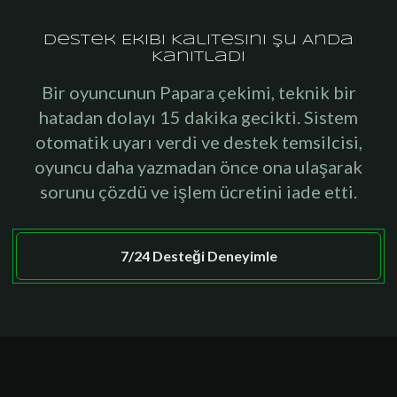
Destek Ekibi Kalitesini Şu Anda
Kanıtladı
Bir oyuncunun Papara çekimi, teknik bir
hatadan dolayı 15 dakika gecikti. Sistem
otomatik uyarı verdi ve destek temsilcisi,
oyuncu daha yazmadan önce ona ulaşarak
sorunu çözdü ve işlem ücretini iade etti.
7/24 Desteği Deneyimle