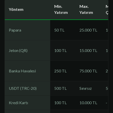
Min.
Max.
Min
Yöntem
Yatırım
Yatırım
Çek
Papara
50 TL
25.000 TL
100
Jeton (QR)
100 TL
15.000 TL
100
Banka Havalesi
250 TL
75.000 TL
250
USDT (TRC-20)
500 TL
Sınırsız
500
Kredi Kartı
100 TL
10.000 TL
-