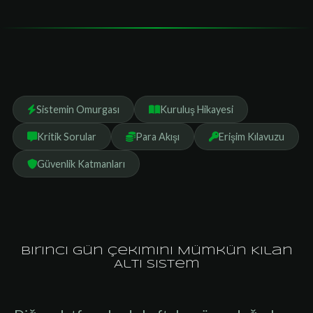
Sayfa İçeriği
Sistemin Omurgası
Kuruluş Hikayesi
Kritik Sorular
Para Akışı
Erişim Kılavuzu
Güvenlik Katmanları
Birinci Gün Çekimini Mümkün Kılan
Altı Sistem