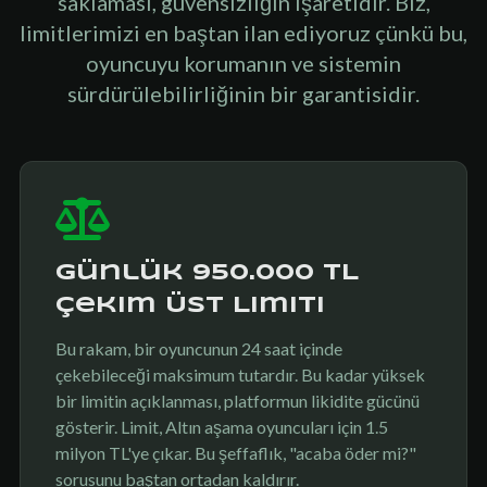
saklaması, güvensizliğin işaretidir. Biz,
limitlerimizi en baştan ilan ediyoruz çünkü bu,
oyuncuyu korumanın ve sistemin
sürdürülebilirliğinin bir garantisidir.
Günlük 950.000 TL
Çekim Üst Limiti
Bu rakam, bir oyuncunun 24 saat içinde
çekebileceği maksimum tutardır. Bu kadar yüksek
bir limitin açıklanması, platformun likidite gücünü
gösterir. Limit, Altın aşama oyuncuları için 1.5
milyon TL'ye çıkar. Bu şeffaflık, "acaba öder mi?"
sorusunu baştan ortadan kaldırır.