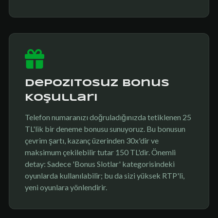
Depozitosuz Bonus
Koşulları
Telefon numaranızı doğruladığınızda tetiklenen 25
TL'lik bir deneme bonusu sunuyoruz. Bu bonusun
çevrim şartı, kazanç üzerinden 30x'dir ve
maksimum çekilebilir tutar 150 TL'dir. Önemli
detay: Sadece 'Bonus Slotlar' kategorisindeki
oyunlarda kullanılabilir; bu da sizi yüksek RTP'li,
yeni oyunlara yönlendirir.