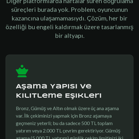
Diğer platformlarda haftalar süren doğrulama
süreçleri burada yok. Problem, oyuncunun
kazancına ulaşamamasıydı. Çözüm, her bir
özelliği bu engeli kaldırmak üzere tasarlanmış
bir altyapı.
Aşama Yapısı ve
Kilitleme Eşikleri
Bronz, Gümüş ve Altın olmak üzere üç ana aşama
var. İlk çekiminizi yapmak için Bronz aşamaya
geçmeniz yeterli; bu da sadece 500 TL toplam
yatırım veya 2.000 TL çevrim gerektiriyor. Gümüş
aşama (5.000 TL yatırım) günlük çekim limitinizi iki