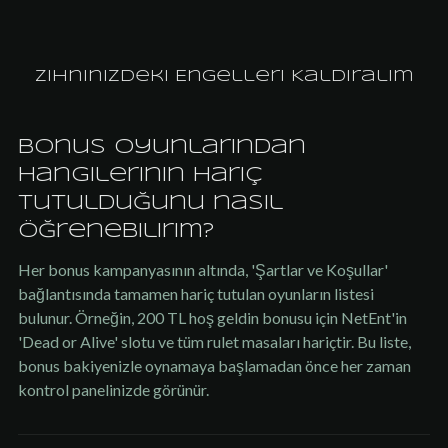
Zihninizdeki Engelleri Kaldıralım
Bonus oyunlarından
hangilerinin hariç
tutulduğunu nasıl
öğrenebilirim?
Her bonus kampanyasının altında, 'Şartlar ve Koşullar'
bağlantısında tamamen hariç tutulan oyunların listesi
bulunur. Örneğin, 200 TL hoş geldin bonusu için NetEnt'in
'Dead or Alive' slotu ve tüm rulet masaları hariçtir. Bu liste,
bonus bakiyenizle oynamaya başlamadan önce her zaman
kontrol panelinizde görünür.