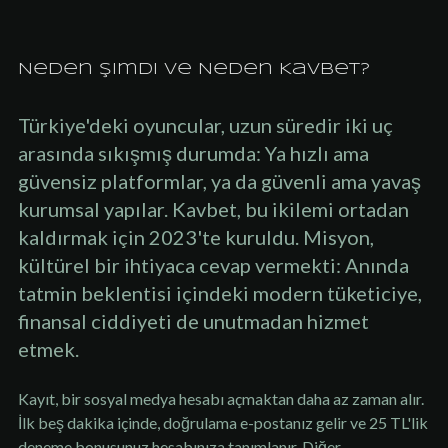
Neden Şimdi ve Neden Kavbet?
Türkiye'deki oyuncular, uzun süredir iki uç
arasında sıkışmış durumda: Ya hızlı ama
güvensiz platformlar, ya da güvenli ama yavaş
kurumsal yapılar. Kavbet, bu ikilemi ortadan
kaldırmak için 2023'te kuruldu. Misyon,
kültürel bir ihtiyaca cevap vermekti: Anında
tatmin beklentisi içindeki modern tüketiciye,
finansal ciddiyeti de unutmadan hizmet
etmek.
Kayıt, bir sosyal medya hesabı açmaktan daha az zaman alır.
İlk beş dakika içinde, doğrulama e-postanız gelir ve 25 TL'lik
deneme bonusunuz hesabınıza tanımlanır. Diğer