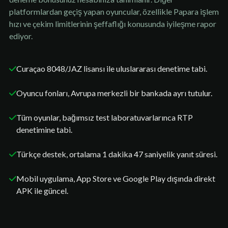
platformlardan geçiş yapan oyuncular, özellikle Papara işlem
hızı ve çekim limitlerinin şeffaflığı konusunda iyileşme rapor
ediyor.
Curaçao 8048/JAZ lisansı ile uluslararası denetime tabi.
Oyuncu fonları, Avrupa merkezli bir bankada ayrı tutulur.
Tüm oyunlar, bağımsız test laboratuvarlarınca RTP
denetimine tabi.
Türkçe destek, ortalama 1 dakika 47 saniyelik yanıt süresi.
Mobil uygulama, App Store ve Google Play dışında direkt
APK ile güncel.