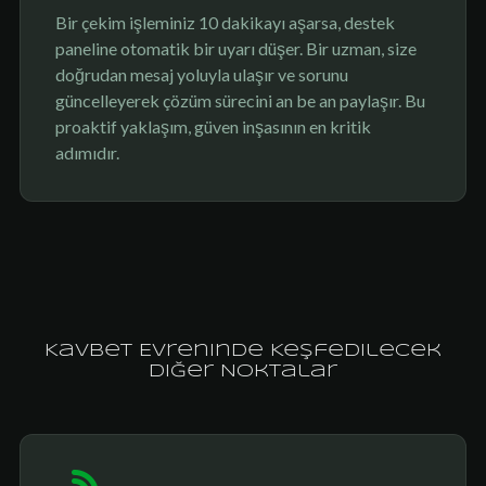
Bir çekim işleminiz 10 dakikayı aşarsa, destek
paneline otomatik bir uyarı düşer. Bir uzman, size
doğrudan mesaj yoluyla ulaşır ve sorunu
güncelleyerek çözüm sürecini an be an paylaşır. Bu
proaktif yaklaşım, güven inşasının en kritik
adımıdır.
Kavbet Evreninde Keşfedilecek
Diğer Noktalar