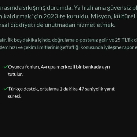
 arasında sıkışmış durumda: Ya hızlı ama güvensiz p
n kaldırmak için 2023'te kuruldu. Misyon, kültürel
ansal ciddiyeti de unutmadan hizmet etmek.
ır. İlk beş dakika içinde, doğrulama e-postanız gelir ve 25 TL'lik
lem hızı ve çekim limitlerinin şeffaflığı konusunda iyileşme rapor e
Oyuncu fonları, Avrupa merkezli bir bankada ayrı
tutulur.
Türkçe destek, ortalama 1 dakika 47 saniyelik yanıt
süresi.