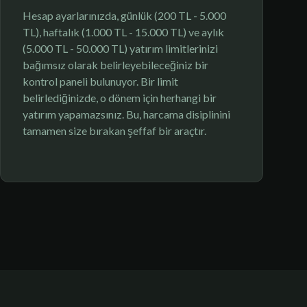
Hesap ayarlarınızda, günlük (200 TL - 5.000
TL), haftalık (1.000 TL - 15.000 TL) ve aylık
(5.000 TL - 50.000 TL) yatırım limitlerinizi
bağımsız olarak belirleyebileceğiniz bir
kontrol paneli bulunuyor. Bir limit
belirlediğinizde, o dönem için herhangi bir
yatırım yapamazsınız. Bu, harcama disiplinini
tamamen size bırakan şeffaf bir araçtır.