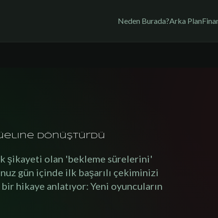
Neden Burada?
Arka Plan
Fina
Ritüeline Dönüştürdü
k şikayeti olan 'bekleme sürelerini'
z gün içinde ilk başarılı çekiminizi
bir hikaye anlatıyor: Yeni oyuncuların