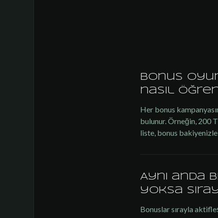
Bonus oyun
nasıl öğren
Her bonus kampanyasının
bulunur. Örneğin, 200 TL
liste, bonus bakiyeniz
Aynı anda b
yoksa sıray
Bonuslar sırayla aktifl