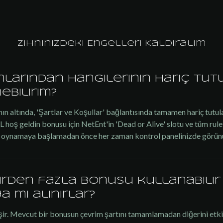
Zihninizdeki Engelleri Kaldıralım
larından hangilerinin hariç tu
ebilirim?
 altında, 'Şartlar ve Koşullar' bağlantısında tamamen hariç tutulan
 hoş geldin bonusu için NetEnt'in 'Dead or Alive' slotu ve tüm rulet
le oynamaya başlamadan önce her zaman kontrol panelinizde görünü
irden fazla bonusu kullanabilir
a mı alınırlar?
eşir. Mevcut bir bonusun çevrim şartını tamamlamadan diğerini etki