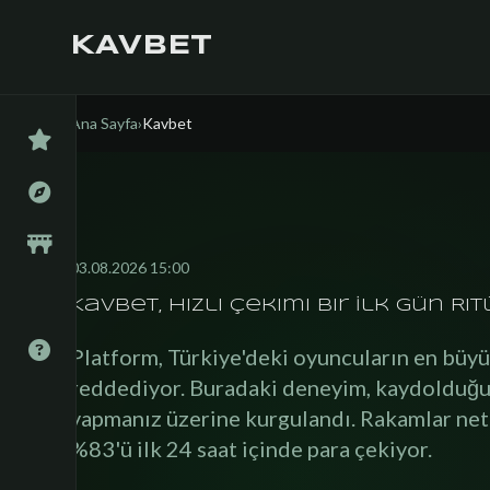
Ana İçeriğe Geç
KAVBET
Ana Sayfa
›
Kavbet
03.08.2026 15:00
Kavbet, Hızlı Çekimi Bir İlk Gün 
Platform, Türkiye'deki oyuncuların en büyü
reddediyor. Buradaki deneyim, kaydolduğunu
yapmanız üzerine kurgulandı. Rakamlar net 
%83'ü ilk 24 saat içinde para çekiyor.