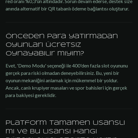
red oranı %0,3'ün altındadır. Sorun devam ederse, destek size
anında alternatif bir QR tabanlı ödeme bağlantısı oluşturur.
Önceden para yatırmadan
oyunları ücretsiz
oynayabilir miyim?
Evet, 'Demo Modu' seçeneği ile 400'den fazla slot oyununu
gerçek para riski olmadan deneyebilirsiniz. Bu, yeni bir
oyunun mekaniğini anlamak için mükemmel bir yoldur.
Ancak, canlı krupiyer masaları ve spor bahisleri için gerçek
para bakiyesi gereklidir.
Platform tamamen lisanslı
mı ve bu lisansı hangi