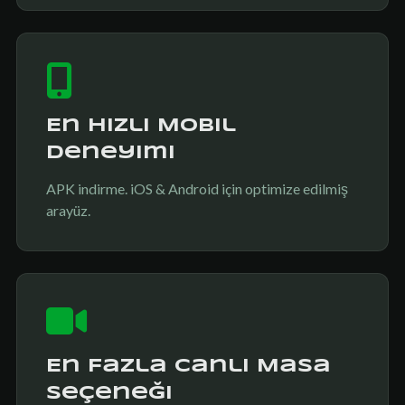
En Hızlı Mobil
Deneyimi
APK indirme. iOS & Android için optimize edilmiş
arayüz.
En Fazla Canlı Masa
Seçeneği