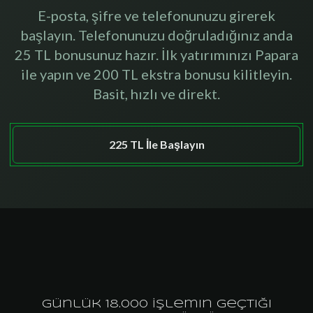
E-posta, şifre ve telefonunuzu girerek
başlayın. Telefonunuzu doğruladığınız anda
25 TL bonusunuz hazır. İlk yatırımınızı Papara
ile yapın ve 200 TL ekstra bonusu kilitleyin.
Basit, hızlı ve direkt.
225 TL İle Başlayın
Günlük 18.000 İşlemin Geçtiği