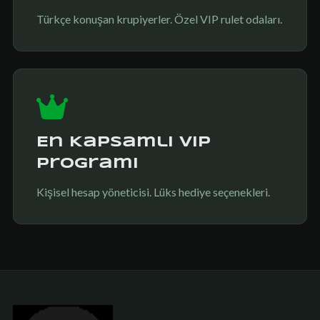
Türkçe konuşan krupiyerler. Özel VIP rulet odaları.
En Kapsamlı VIP
Programı
Kişisel hesap yöneticisi. Lüks hediye seçenekleri.