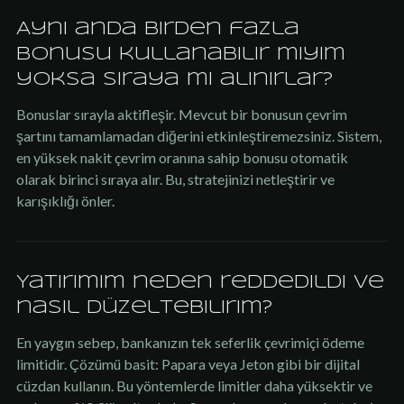
Aynı anda birden fazla
bonusu kullanabilir miyim
yoksa sıraya mı alınırlar?
Bonuslar sırayla aktifleşir. Mevcut bir bonusun çevrim
şartını tamamlamadan diğerini etkinleştiremezsiniz. Sistem,
en yüksek nakit çevrim oranına sahip bonusu otomatik
olarak birinci sıraya alır. Bu, stratejinizi netleştirir ve
karışıklığı önler.
Yatırımım neden reddedildi ve
nasıl düzeltebilirim?
En yaygın sebep, bankanızın tek seferlik çevrimiçi ödeme
limitidir. Çözümü basit: Papara veya Jeton gibi bir dijital
cüzdan kullanın. Bu yöntemlerde limitler daha yüksektir ve