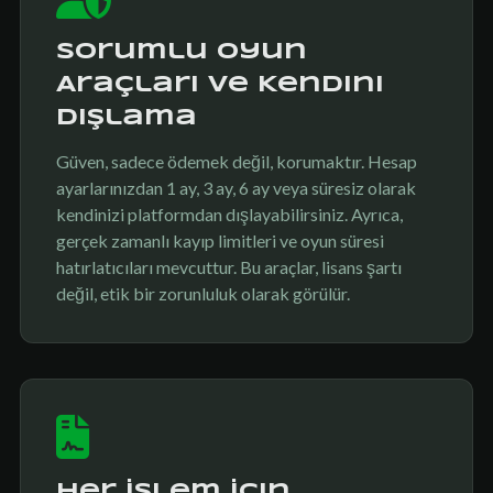
Sorumlu Oyun
Araçları ve Kendini
Dışlama
Güven, sadece ödemek değil, korumaktır. Hesap
ayarlarınızdan 1 ay, 3 ay, 6 ay veya süresiz olarak
kendinizi platformdan dışlayabilirsiniz. Ayrıca,
gerçek zamanlı kayıp limitleri ve oyun süresi
hatırlatıcıları mevcuttur. Bu araçlar, lisans şartı
değil, etik bir zorunluluk olarak görülür.
Her İşlem İçin