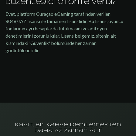
düzenleyici otorite verdi?
Evet, platform Curaçao eGaming tarafından verilen
8048/JAZ lisansı ile tamamen lisanslıdır. Bu lisans, oyuncu
fonlarının ayrı hesaplarda tutulmasını ve adil oyun
denetimlerini zorunlu kılar. Lisans belgemiz, sitenin alt
kısmındaki 'Güvenlik' bölümünde her zaman
görüntülenebilir.
Kayıt, Bir Kahve Demlemekten
Daha Az Zaman Alır