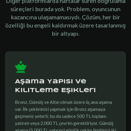
Diğer platformlarda haftalar süren doğrulama
süreçleri burada yok. Problem, oyuncunun
kazancına ulaşamamasıydı. Çözüm, her bir
özelliği bu engeli kaldırmak üzere tasarlanmış
bir altyapı.
Aşama Yapısı ve
Kilitleme Eşikleri
Bronz, Gümüş ve Altın olmak üzere üç ana aşama
var. İlk çekiminizi yapmak için Bronz aşamaya
geçmeniz yeterli; bu da sadece 500 TL toplam
yatırım veya 2.000 TL çevrim gerektiriyor. Gümüş
aşama (5.000 TL yatırım) günlük çekim limitinizi iki