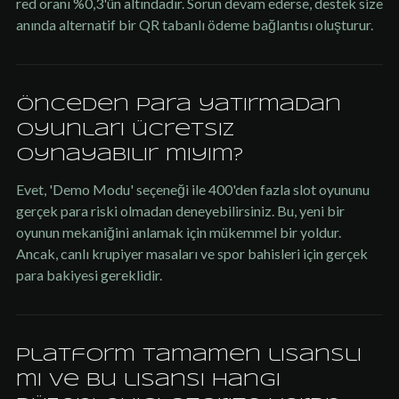
red oranı %0,3'ün altındadır. Sorun devam ederse, destek size
anında alternatif bir QR tabanlı ödeme bağlantısı oluşturur.
Önceden para yatırmadan
oyunları ücretsiz
oynayabilir miyim?
Evet, 'Demo Modu' seçeneği ile 400'den fazla slot oyununu
gerçek para riski olmadan deneyebilirsiniz. Bu, yeni bir
oyunun mekaniğini anlamak için mükemmel bir yoldur.
Ancak, canlı krupiyer masaları ve spor bahisleri için gerçek
para bakiyesi gereklidir.
Platform tamamen lisanslı
mı ve bu lisansı hangi