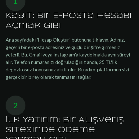
1
Kayıt: Bir E-posta Hesabı
Açmak Gibi
Ana sayfadaki 'Hesap Oluştur' butonuna tıklayın. Adınız,
geçerli bir e-posta adresiniz ve güçlü bir şifre girmeniz
yeterli. Bu, Gmail veya Instagram'a kaydolmakla aynı süreyi
alır. Telefon numaranızı doğruladığınız anda, 25 TL'lik
depozitosuz bonusunuz aktif olur. Bu adım, platformun sizi
gerçek bir birey olarak tanımasını sağlar.
2
İlk Yatırım: Bir Alışveriş
Sitesinde Ödeme