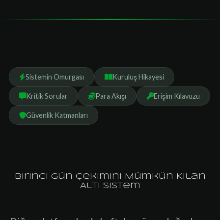
Sayfa İçeriği
Sistemin Omurgası
Kuruluş Hikayesi
Kritik Sorular
Para Akışı
Erişim Kılavuzu
Güvenlik Katmanları
Birinci Gün Çekimini Mümkün Kılan
Altı Sistem