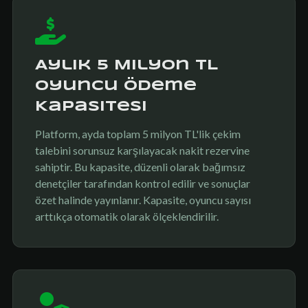
Aylık 5 Milyon TL
Oyuncu Ödeme
Kapasitesi
Platform, ayda toplam 5 milyon TL'lik çekim
talebini sorunsuz karşılayacak nakit rezervine
sahiptir. Bu kapasite, düzenli olarak bağımsız
denetçiler tarafından kontrol edilir ve sonuçlar
özet halinde yayınlanır. Kapasite, oyuncu sayısı
arttıkça otomatik olarak ölçeklendirilir.