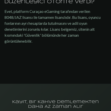
düzenleyici otorite verdi?
Evet, platform Curaçao eGaming tarafından verilen
8048/JAZ lisansı ile tamamen lisanslıdır. Bu lisans, oyuncu
fonlarının ayrı hesaplarda tutulmasını ve adil oyun
denetimlerini zorunlu kılar. Lisans belgemiz, sitenin alt
kısmındaki 'Güvenlik' bölümünde her zaman
görüntülenebilir.
Kayıt, Bir Kahve Demlemekten
Daha Az Zaman Alır