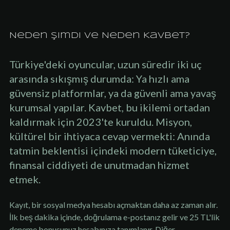
Neden Şimdi ve Neden Kavbet?
Türkiye'deki oyuncular, uzun süredir iki uç
arasında sıkışmış durumda: Ya hızlı ama
güvensiz platformlar, ya da güvenli ama yavaş
kurumsal yapılar. Kavbet, bu ikilemi ortadan
kaldırmak için 2023'te kuruldu. Misyon,
kültürel bir ihtiyaca cevap vermekti: Anında
tatmin beklentisi içindeki modern tüketiciye,
finansal ciddiyeti de unutmadan hizmet
etmek.
Kayıt, bir sosyal medya hesabı açmaktan daha az zaman alır.
İlk beş dakika içinde, doğrulama e-postanız gelir ve 25 TL'lik
deneme bonusunuz hesabınıza tanımlanır. Diğer