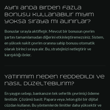
Aynı anda birden fazla
bonusu kullanabilir miyim
yoksa sıraya mı alınırlar?
Bonuslar sırayla aktifleşir. Mevcut bir bonusun çevrim
şartını tamamlamadan diğerini etkinleştiremezsiniz. Sistem,
en yüksek nakit çevrim oranına sahip bonusu otomatik
olarak birinci sıraya alır. Bu, stratejinizi netleştirir ve
karışıklığı önler.
Yatırımım neden reddedildi ve
nasıl düzeltebilirim?
En yaygın sebep, bankanızın tek seferlik çevrimiçi ödeme
limitidir. Çözümü basit: Papara veya Jeton gibi bir dijital
cüzdan kullanın. Bu yöntemlerde limitler daha yüksektir ve