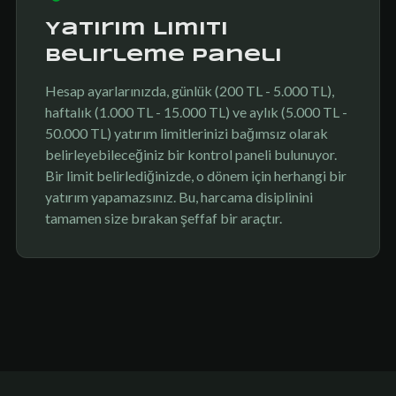
Yatırım Limiti
Belirleme Paneli
Hesap ayarlarınızda, günlük (200 TL - 5.000 TL),
haftalık (1.000 TL - 15.000 TL) ve aylık (5.000 TL -
50.000 TL) yatırım limitlerinizi bağımsız olarak
belirleyebileceğiniz bir kontrol paneli bulunuyor.
Bir limit belirlediğinizde, o dönem için herhangi bir
yatırım yapamazsınız. Bu, harcama disiplinini
tamamen size bırakan şeffaf bir araçtır.