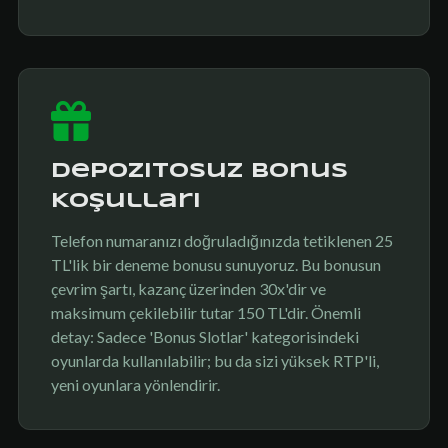
Depozitosuz Bonus
Koşulları
Telefon numaranızı doğruladığınızda tetiklenen 25
TL'lik bir deneme bonusu sunuyoruz. Bu bonusun
çevrim şartı, kazanç üzerinden 30x'dir ve
maksimum çekilebilir tutar 150 TL'dir. Önemli
detay: Sadece 'Bonus Slotlar' kategorisindeki
oyunlarda kullanılabilir; bu da sizi yüksek RTP'li,
yeni oyunlara yönlendirir.