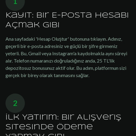
1
Kayıt: Bir E-posta Hesabı
Açmak Gibi
Ana sayfadaki 'Hesap Oluştur' butonuna tıklayın. Adınız,
geçerli bir e-posta adresiniz ve güçlü bir şifre girmeniz
yeterli. Bu, Gmail veya Instagram'a kaydolmakla aynı süreyi
alır. Telefon numaranızı doğruladığınız anda, 25 TL'lik
depozitosuz bonusunuz aktif olur. Bu adım, platformun sizi
gerçek bir birey olarak tanımasını sağlar.
2
İlk Yatırım: Bir Alışveriş
Sitesinde Ödeme