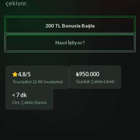
çekiyor.
200 TL Bonusla Başla
Nasıl İşliyor?
4.8/5
₺950.000
Trustpilot (2.4K inceleme)
Günlük Çekim Limiti
< 7 dk
Ort. Çekim Süresi