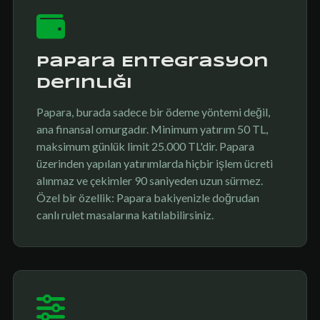
Papara Entegrasyon
Derinliği
Papara, burada sadece bir ödeme yöntemi değil,
ana finansal omurgadır. Minimum yatırım 50 TL,
maksimum günlük limit 25.000 TL'dir. Papara
üzerinden yapılan yatırımlarda hiçbir işlem ücreti
alınmaz ve çekimler 90 saniyeden uzun sürmez.
Özel bir özellik: Papara bakiyenizle doğrudan
canlı rulet masalarına katılabilirsiniz.