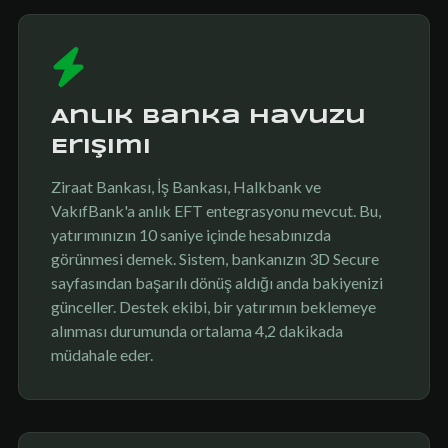
Anlık Banka Havuzu
Erişimi
Ziraat Bankası, İş Bankası, Halkbank ve
VakıfBank'a anlık EFT entegrasyonu mevcut. Bu,
yatırımınızın 10 saniye içinde hesabınızda
görünmesi demek. Sistem, bankanızın 3D Secure
sayfasından başarılı dönüş aldığı anda bakiyenizi
günceller. Destek ekibi, bir yatırımın beklemeye
alınması durumunda ortalama 4,2 dakikada
müdahale eder.