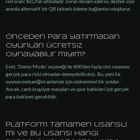
red oranı %0,3'ün altındadır. Sorun devam ederse, destek size
anında alternatif bir QR tabanlı ödeme bağlantısı oluşturur.
Önceden para yatırmadan
oyunları ücretsiz
oynayabilir miyim?
Evet, 'Demo Modu' seçeneği ile 400'den fazla slot oyununu
gerçek para riski olmadan deneyebilirsiniz. Bu, yeni bir
oyunun mekaniğini anlamak için mükemmel bir yoldur.
Ancak, canlı krupiyer masaları ve spor bahisleri için gerçek
para bakiyesi gereklidir.
Platform tamamen lisanslı
mı ve bu lisansı hangi