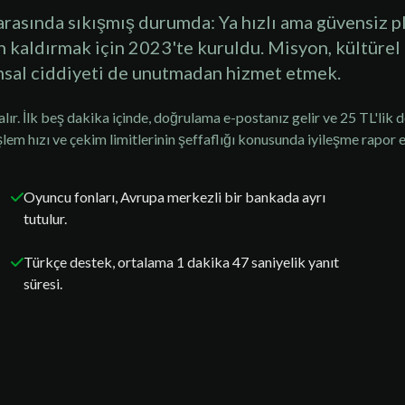
 arasında sıkışmış durumda: Ya hızlı ama güvensiz p
n kaldırmak için 2023'te kuruldu. Misyon, kültürel
ansal ciddiyeti de unutmadan hizmet etmek.
ır. İlk beş dakika içinde, doğrulama e-postanız gelir ve 25 TL'lik
lem hızı ve çekim limitlerinin şeffaflığı konusunda iyileşme rapor e
Oyuncu fonları, Avrupa merkezli bir bankada ayrı
tutulur.
Türkçe destek, ortalama 1 dakika 47 saniyelik yanıt
süresi.