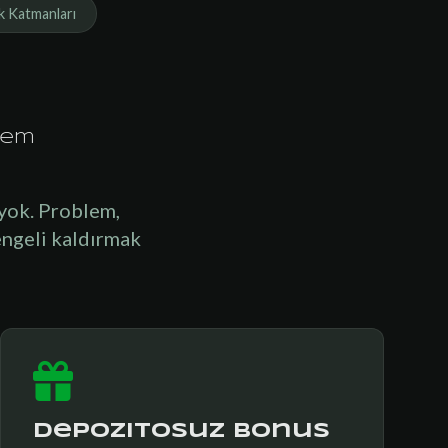
k Katmanları
stem
 yok. Problem,
engeli kaldırmak
Depozitosuz Bonus