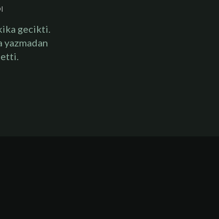
ı
ika gecikti.
ha yazmadan
etti.