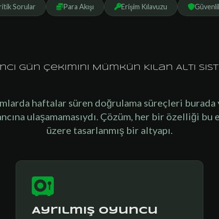
ritik Sorular
Para Akışı
Erişim Kılavuzu
Güvenli
inci Gün Çekimini Mümkün Kılan Altı Si
mlarda haftalar süren doğrulama süreçleri burada
cına ulaşamamasıydı. Çözüm, her bir özelliği bu 
üzere tasarlanmış bir altyapı.
Ayrılmış Oyuncu