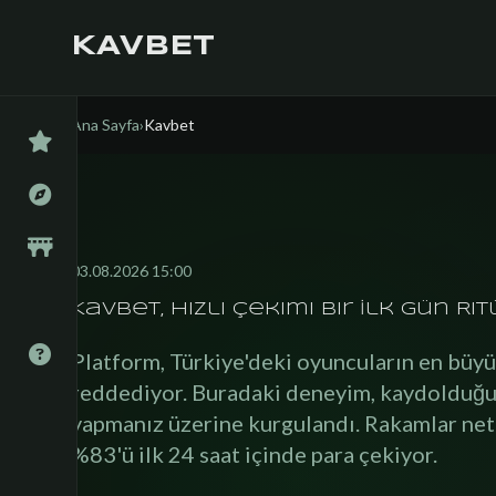
Ana İçeriğe Geç
KAVBET
Ana Sayfa
›
Kavbet
03.08.2026 15:00
Kavbet, Hızlı Çekimi Bir İlk Gün 
Platform, Türkiye'deki oyuncuların en büyü
reddediyor. Buradaki deneyim, kaydolduğunu
yapmanız üzerine kurgulandı. Rakamlar net 
%83'ü ilk 24 saat içinde para çekiyor.