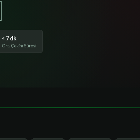
< 7 dk
Ort. Çekim Süresi