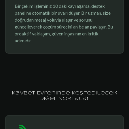
Bir çekim işleminiz 10 dakikayı aşarsa, destek
paneline otomatik bir uyarı düşer. Bir uzman, size
doğrudan mesaj yoluyla ulaşır ve sorunu
güncelleyerek çözüm sürecini an be an paylaşır. Bu
proaktif yaklaşım, güven inşasının en kritik
adımıdır.
Kavbet Evreninde Keşfedilecek
Diğer Noktalar