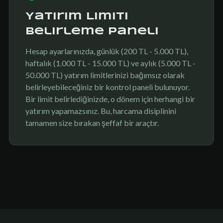
Yatırım Limiti
Belirleme Paneli
Hesap ayarlarınızda, günlük (200 TL - 5.000 TL),
haftalık (1.000 TL - 15.000 TL) ve aylık (5.000 TL -
50.000 TL) yatırım limitlerinizi bağımsız olarak
belirleyebileceğiniz bir kontrol paneli bulunuyor.
Bir limit belirlediğinizde, o dönem için herhangi bir
yatırım yapamazsınız. Bu, harcama disiplinini
tamamen size bırakan şeffaf bir araçtır.