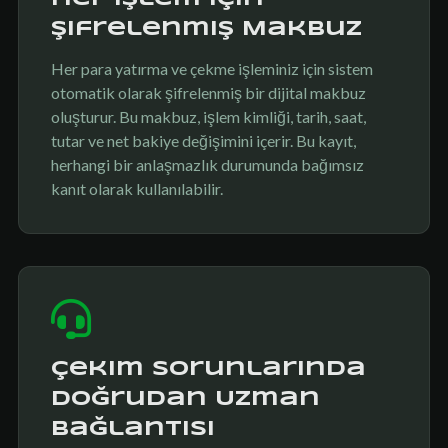
Şifrelenmiş Makbuz
Her para yatırma ve çekme işleminiz için sistem
otomatik olarak şifrelenmiş bir dijital makbuz
oluşturur. Bu makbuz, işlem kimliği, tarih, saat,
tutar ve net bakiye değişimini içerir. Bu kayıt,
herhangi bir anlaşmazlık durumunda bağımsız
kanıt olarak kullanılabilir.
Çekim Sorunlarında
Doğrudan Uzman
Bağlantısı