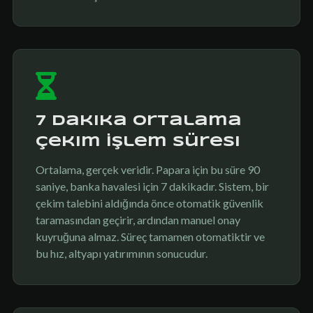
7 Dakika Ortalama
Çekim İşlem Süresi
Ortalama, gerçek veridir. Papara için bu süre 90
saniye, banka havalesi için 7 dakikadır. Sistem, bir
çekim talebini aldığında önce otomatik güvenlik
taramasından geçirir, ardından manuel onay
kuyruğuna almaz. Süreç tamamen otomatiktir ve
bu hız, altyapı yatırımının sonucudur.