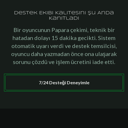
Destek Ekibi Kalitesini Şu Anda
Kanıtladı
Bir oyuncunun Papara çekimi, teknik bir
hatadan dolayı 15 dakika gecikti. Sistem
otomatik uyarı verdi ve destek temsilcisi,
oyuncu daha yazmadan önce ona ulaşarak
sorunu çözdü ve işlem ücretini iade etti.
7/24 Desteği Deneyimle