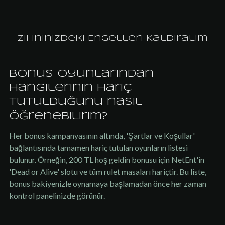
Zihninizdeki Engelleri Kaldıralım
Bonus oyunlarından
hangilerinin hariç
tutulduğunu nasıl
öğrenebilirim?
Her bonus kampanyasının altında, 'Şartlar ve Koşullar'
bağlantısında tamamen hariç tutulan oyunların listesi
bulunur. Örneğin, 200 TL hoş geldin bonusu için NetEnt'in
'Dead or Alive' slotu ve tüm rulet masaları hariçtir. Bu liste,
bonus bakiyenizle oynamaya başlamadan önce her zaman
kontrol panelinizde görünür.