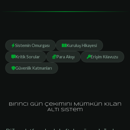
Sayfa İçeriği
Sistemin Omurgası
Kuruluş Hikayesi
Kritik Sorular
Para Akışı
Erişim Kılavuzu
Güvenlik Katmanları
Birinci Gün Çekimini Mümkün Kılan
Altı Sistem