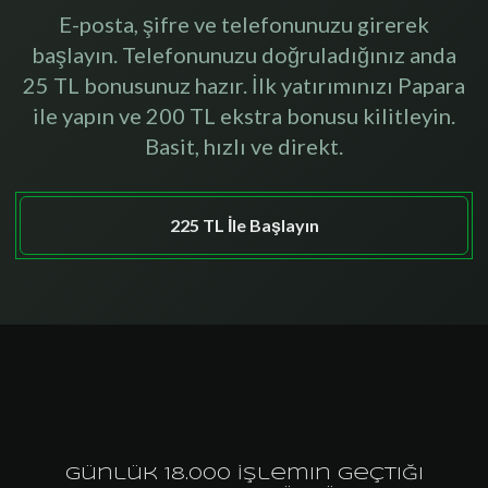
E-posta, şifre ve telefonunuzu girerek
başlayın. Telefonunuzu doğruladığınız anda
25 TL bonusunuz hazır. İlk yatırımınızı Papara
ile yapın ve 200 TL ekstra bonusu kilitleyin.
Basit, hızlı ve direkt.
225 TL İle Başlayın
Günlük 18.000 İşlemin Geçtiği