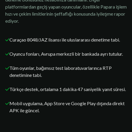
platformlardan geçiş yapan oyuncular, özellikle Papara işlem
hızı ve çekim limitlerinin şeffaflığı konusunda iyileşme rapor
ediyor.
Curaçao 8048/JAZ lisansı ile uluslararası denetime tabi.
Oyuncu fonları, Avrupa merkezli bir bankada ayrı tutulur.
Tüm oyunlar, bağımsız test laboratuvarlarınca RTP
denetimine tabi.
Türkçe destek, ortalama 1 dakika 47 saniyelik yanıt süresi.
Mobil uygulama, App Store ve Google Play dışında direkt
APK ile güncel.