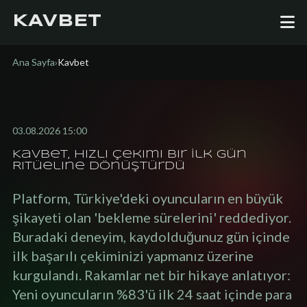
Ana İçeriğe Geç
KAVBET
Ana Sayfa
›
Kavbet
03.08.2026 15:00
Kavbet, Hızlı Çekimi Bir İlk Gün
Ritüeline Dönüştürdü
Platform, Türkiye'deki oyuncuların en büyük
şikayeti olan 'bekleme sürelerini' reddediyor.
Buradaki deneyim, kaydolduğunuz gün içinde
ilk başarılı çekiminizi yapmanız üzerine
kurgulandı. Rakamlar net bir hikaye anlatıyor:
Yeni oyuncuların %83'ü ilk 24 saat içinde para