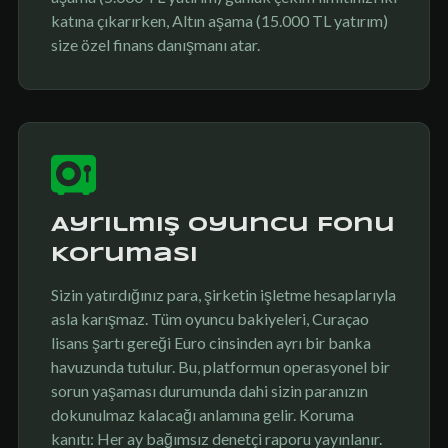
katına çıkarırken, Altın aşama (15.000 TL yatırım)
size özel finans danışmanı atar.
Ayrılmış Oyuncu Fonu
Koruması
Sizin yatırdığınız para, şirketin işletme hesaplarıyla
asla karışmaz. Tüm oyuncu bakiyeleri, Curaçao
lisans şartı gereği Euro cinsinden ayrı bir banka
havuzunda tutulur. Bu, platformun operasyonel bir
sorun yaşaması durumunda dahi sizin paranızın
dokunulmaz kalacağı anlamına gelir. Koruma
kanıtı: Her ay bağımsız denetçi raporu yayınlanır.