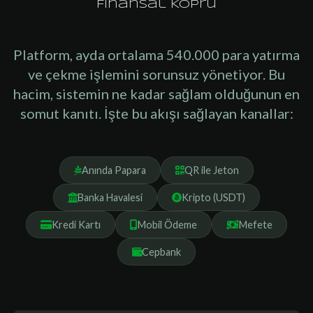
Finansal Köprü
Platform, ayda ortalama 540.000 para yatırma
ve çekme işlemini sorunsuz yönetiyor. Bu
hacim, sistemin ne kadar sağlam olduğunun en
somut kanıtı. İşte bu akışı sağlayan kanallar:
Anında Papara
QR ile Jeton
Banka Havalesi
Kripto (USDT)
Kredi Kartı
Mobil Ödeme
Mefete
Cepbank