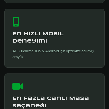
En Hızlı Mobil
Deneyimi
APK indirme. iOS & Android için optimize edilmiş
arayüz.
En Fazla Canlı Masa
Seçeneği