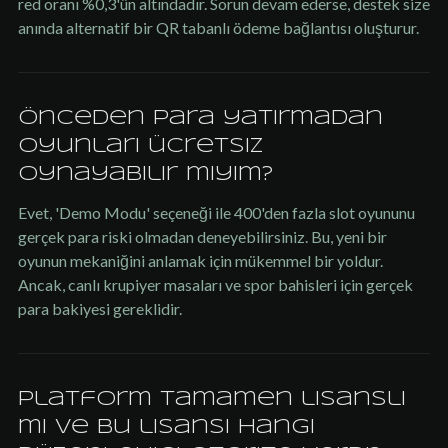
red oranı %0,3'ün altındadır. Sorun devam ederse, destek size
anında alternatif bir QR tabanlı ödeme bağlantısı oluşturur.
Önceden para yatırmadan
oyunları ücretsiz
oynayabilir miyim?
Evet, 'Demo Modu' seçeneği ile 400'den fazla slot oyununu
gerçek para riski olmadan deneyebilirsiniz. Bu, yeni bir
oyunun mekaniğini anlamak için mükemmel bir yoldur.
Ancak, canlı krupiyer masaları ve spor bahisleri için gerçek
para bakiyesi gereklidir.
Platform tamamen lisanslı
mı ve bu lisansı hangi