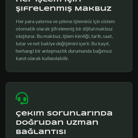
Şifrelenmiş Makbuz
Her para yatırma ve çekme işleminiz için sistem
otomatik olarak şifrelenmiş bir dijital makbuz
oluşturur. Bu makbuz, işlem kimliği, tarih, saat,
tutar ve net bakiye değişimini içerir. Bu kayıt,
herhangi bir anlaşmazlık durumunda bağımsız
kanıt olarak kullanılabilir.
Çekim Sorunlarında
Doğrudan Uzman
Bağlantısı