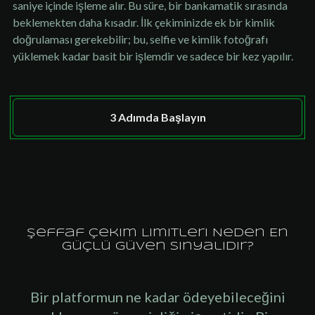
saniye içinde işleme alır. Bu süre, bir bankamatik sırasında
beklemekten daha kısadır. İlk çekiminizde ek bir kimlik
doğrulaması gerekebilir; bu, selfie ve kimlik fotoğrafı
yüklemek kadar basit bir işlemdir ve sadece bir kez yapılır.
3 Adımda Başlayın
Şeffaf Çekim Limitleri Neden En
Güçlü Güven Sinyalidir?
Bir platformun ne kadar ödeyebileceğini