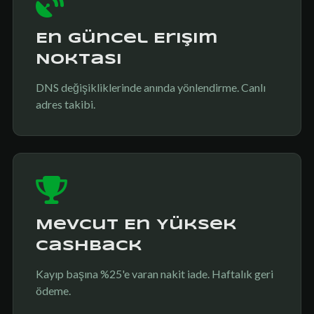
En Güncel Erişim
Noktası
DNS değişikliklerinde anında yönlendirme. Canlı
adres takibi.
Mevcut En Yüksek
Cashback
Kayıp başına %25'e varan nakit iade. Haftalık geri
ödeme.