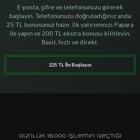
E-posta, şifre ve telefonunuzu girerek
başlayın. Telefonunuzu doğruladığınız anda
25 TL bonusunuz hazır. İlk yatırımınızı Papara
ile yapın ve 200 TL ekstra bonusu kilitleyin.
Basit, hızlı ve direkt.
225 TL İle Başlayın
Günlük 18.000 İşlemin Geçtiği