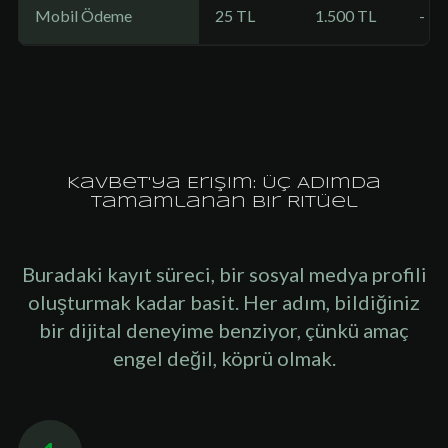
Mobil Ödeme
25 TL
1.500 TL
-
Kavbet'ya Erişim: Üç Adımda
Tamamlanan Bir Ritüel
Buradaki kayıt süreci, bir sosyal medya profili
oluşturmak kadar basit. Her adım, bildiğiniz
bir dijital deneyime benziyor, çünkü amaç
engel değil, köprü olmak.