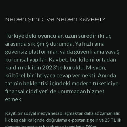
Neden Şimdi ve Neden Kavbet?
Türkiye'deki oyuncular, uzun süredir iki uç
arasında sıkışmış durumda: Ya hızlı ama
güvensiz platformlar, ya da güvenli ama yavaş
kurumsal yapılar. Kavbet, bu ikilemi ortadan
kaldırmak için 2023'te kuruldu. Misyon,
kültürel bir ihtiyaca cevap vermekti: Anında
tatmin beklentisi içindeki modern tüketiciye,
finansal ciddiyeti de unutmadan hizmet
etmek.
Kayıt, bir sosyal medya hesabı açmaktan daha az zaman alır.
İlk beş dakika içinde, doğrulama e-postanız gelir ve 25 TL'lik
deneme bonusunuz hesabınıza tanımlanır. Diğer