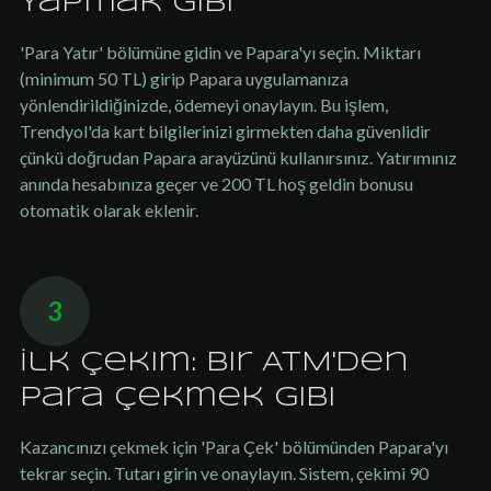
Yapmak Gibi
'Para Yatır' bölümüne gidin ve Papara'yı seçin. Miktarı
(minimum 50 TL) girip Papara uygulamanıza
yönlendirildiğinizde, ödemeyi onaylayın. Bu işlem,
Trendyol'da kart bilgilerinizi girmekten daha güvenlidir
çünkü doğrudan Papara arayüzünü kullanırsınız. Yatırımınız
anında hesabınıza geçer ve 200 TL hoş geldin bonusu
otomatik olarak eklenir.
3
İlk Çekim: Bir ATM'den
Para Çekmek Gibi
Kazancınızı çekmek için 'Para Çek' bölümünden Papara'yı
tekrar seçin. Tutarı girin ve onaylayın. Sistem, çekimi 90