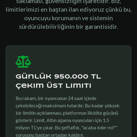
saklaması, güvensizliğin işaretidir. Biz,
limitlerimizi en baştan ilan ediyoruz çünkü bu,
oyuncuyu korumanın ve sistemin
sürdürülebilirliğinin bir garantisidir.
Günlük 950.000 TL
Çekim Üst Limiti
Bu rakam, bir oyuncunun 24 saat içinde
çekebileceği maksimum tutardır. Bu kadar yüksek
bir limitin açıklanması, platformun likidite gücünü
gösterir. Limit, Altın aşama oyuncuları için 1.5
milyon TL'ye çıkar. Bu şeffaflık, "acaba öder mi?"
sorusunu baştan ortadan kaldırır.