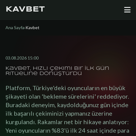
Ana İçeriğe Geç
KAVBET
Ana Sayfa
›
Kavbet
03.08.2026 15:00
Kavbet, Hızlı Çekimi Bir İlk Gün
Ritüeline Dönüştürdü
Platform, Türkiye'deki oyuncuların en büyük
şikayeti olan 'bekleme sürelerini' reddediyor.
Buradaki deneyim, kaydolduğunuz gün içinde
ilk başarılı çekiminizi yapmanız üzerine
kurgulandı. Rakamlar net bir hikaye anlatıyor:
Yeni oyuncuların %83'ü ilk 24 saat içinde para