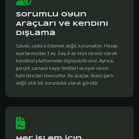
Sorumlu Oyun
Araçları ve Kendini
Dışlama
Güven, sadece ödemek değil, korumaktır. Hesap
ayarlarınızdan 1 ay, 3 ay, 6 ay veya süresiz olarak
kendinizi platformdan dışlayabilirsiniz. Ayrıca,
gerçek zamanlı kayıp limitleri ve oyun süresi
hatırlatıcıları mevcuttur. Bu araçlar, lisans şartı
değil, etik bir zorunluluk olarak görülür.
Her İşlem İçin