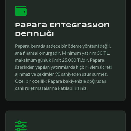
Papara Entegrasyon
Derinliği
Papara, burada sadece bir ödeme yöntemi değil,
ana finansal omurgadır. Minimum yatırım 50 TL,
maksimum günlük limit 25.000 TL'dir. Papara
üzerinden yapılan yatırımlarda hiçbir işlem ücreti
alınmaz ve çekimler 90 saniyeden uzun sürmez.
Özel bir özellik: Papara bakiyenizle doğrudan
canlı rulet masalarına katılabilirsiniz.