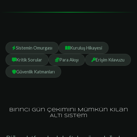
Sayfa İçeriği
Sistemin Omurgası
Kuruluş Hikayesi
Kritik Sorular
Para Akışı
Erişim Kılavuzu
Güvenlik Katmanları
Birinci Gün Çekimini Mümkün Kılan
Altı Sistem