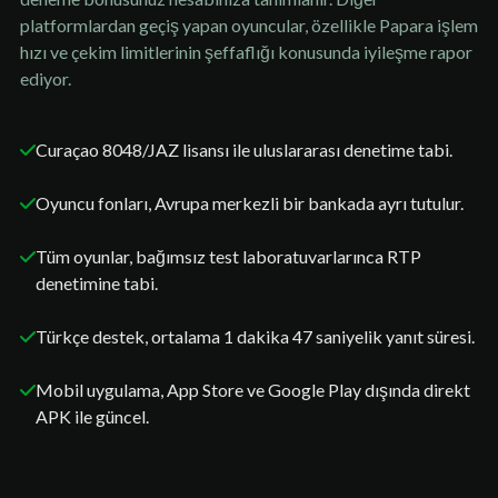
platformlardan geçiş yapan oyuncular, özellikle Papara işlem
hızı ve çekim limitlerinin şeffaflığı konusunda iyileşme rapor
ediyor.
Curaçao 8048/JAZ lisansı ile uluslararası denetime tabi.
Oyuncu fonları, Avrupa merkezli bir bankada ayrı tutulur.
Tüm oyunlar, bağımsız test laboratuvarlarınca RTP
denetimine tabi.
Türkçe destek, ortalama 1 dakika 47 saniyelik yanıt süresi.
Mobil uygulama, App Store ve Google Play dışında direkt
APK ile güncel.