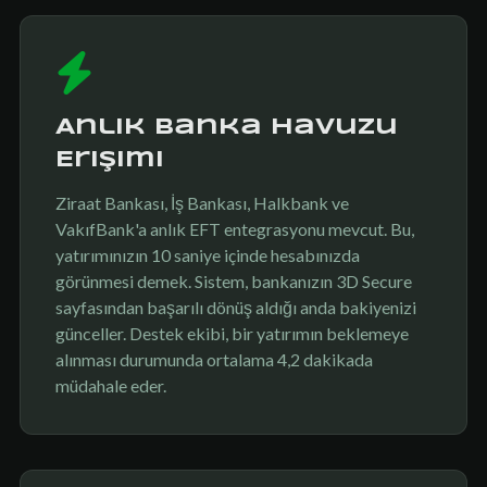
Anlık Banka Havuzu
Erişimi
Ziraat Bankası, İş Bankası, Halkbank ve
VakıfBank'a anlık EFT entegrasyonu mevcut. Bu,
yatırımınızın 10 saniye içinde hesabınızda
görünmesi demek. Sistem, bankanızın 3D Secure
sayfasından başarılı dönüş aldığı anda bakiyenizi
günceller. Destek ekibi, bir yatırımın beklemeye
alınması durumunda ortalama 4,2 dakikada
müdahale eder.