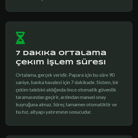
7 Dakika Ortalama
Çekim İşlem Süresi
Ortalama, gerçek veridir. Papara için bu süre 90
saniye, banka havalesi için 7 dakikadır. Sistem, bir
çekim talebini aldığında önce otomatik güvenlik
taramasından geçirir, ardından manuel onay
kuyruğuna almaz. Süreç tamamen otomatiktir ve
bu hız, altyapı yatırımının sonucudur.