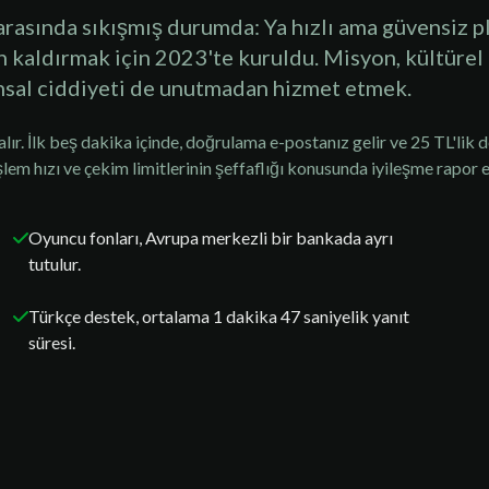
 arasında sıkışmış durumda: Ya hızlı ama güvensiz p
n kaldırmak için 2023'te kuruldu. Misyon, kültürel
ansal ciddiyeti de unutmadan hizmet etmek.
ır. İlk beş dakika içinde, doğrulama e-postanız gelir ve 25 TL'lik
lem hızı ve çekim limitlerinin şeffaflığı konusunda iyileşme rapor e
Oyuncu fonları, Avrupa merkezli bir bankada ayrı
tutulur.
Türkçe destek, ortalama 1 dakika 47 saniyelik yanıt
süresi.