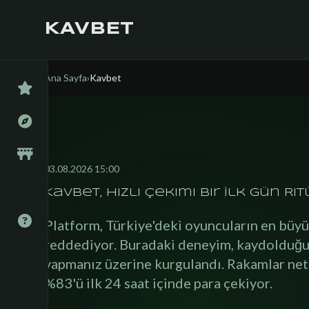
Ana İçeriğe Geç
KAVBET
Ana Sayfa
›
Kavbet
03.08.2026 15:00
Kavbet, Hızlı Çekimi Bir İlk Gün 
Platform, Türkiye'deki oyuncuların en büyü
reddediyor. Buradaki deneyim, kaydolduğunu
yapmanız üzerine kurgulandı. Rakamlar net 
%83'ü ilk 24 saat içinde para çekiyor.