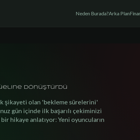
Neden Burada?
Arka Plan
Fina
Ritüeline Dönüştürdü
k şikayeti olan 'bekleme sürelerini'
z gün içinde ilk başarılı çekiminizi
bir hikaye anlatıyor: Yeni oyuncuların