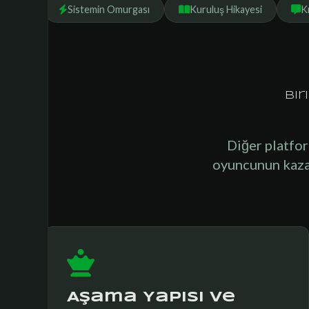
Sayfa İçeriği
Sistemin Omurgası
Kuruluş Hikayesi
K
Bir
Diğer platfor
oyuncunun kazan
Aşama Yapısı ve