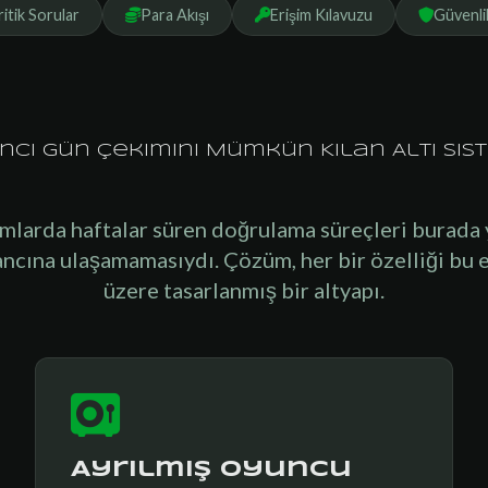
ritik Sorular
Para Akışı
Erişim Kılavuzu
Güvenli
inci Gün Çekimini Mümkün Kılan Altı Si
mlarda haftalar süren doğrulama süreçleri burada
cına ulaşamamasıydı. Çözüm, her bir özelliği bu 
üzere tasarlanmış bir altyapı.
Ayrılmış Oyuncu