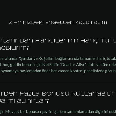
Zihninizdeki Engelleri Kaldıralım
larından hangilerinin hariç tu
ebilirim?
 altında, 'Şartlar ve Koşullar' bağlantısında tamamen hariç tutulan
 hoş geldin bonusu için NetEnt'in 'Dead or Alive' slotu ve tüm rulet
le oynamaya başlamadan önce her zaman kontrol panelinizde görünü
irden fazla bonusu kullanabilir
a mı alınırlar?
eşir. Mevcut bir bonusun çevrim şartını tamamlamadan diğerini etki