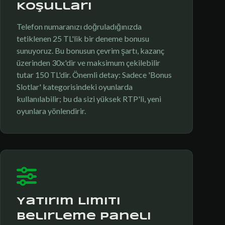
Koşulları
Telefon numaranızı doğruladığınızda
tetiklenen 25 TL'lik bir deneme bonusu
sunuyoruz. Bu bonusun çevrim şartı, kazanç
üzerinden 30x'dir ve maksimum çekilebilir
tutar 150 TL'dir. Önemli detay: Sadece 'Bonus
Slotlar' kategorisindeki oyunlarda
kullanılabilir; bu da sizi yüksek RTP'li, yeni
oyunlara yönlendirir.
Yatırım Limiti
Belirleme Paneli