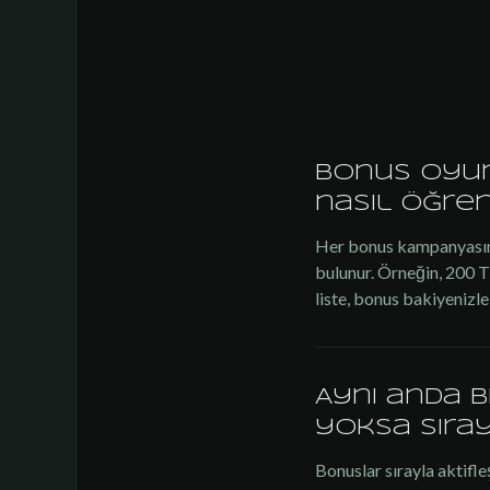
Bonus oyun
nasıl öğren
Her bonus kampanyasının
bulunur. Örneğin, 200 TL
liste, bonus bakiyeniz
Aynı anda b
yoksa sıray
Bonuslar sırayla aktifl