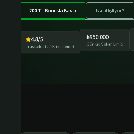
200 TL Bonusla Başla
Nasıl İşliyor?
₺950.000
4.8/5
Günlük Çekim Limiti
Trustpilot (2.4K inceleme)