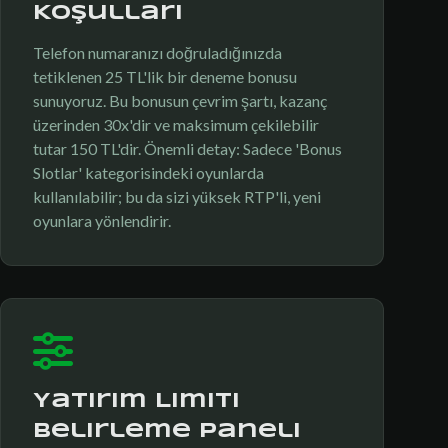
Koşulları
Telefon numaranızı doğruladığınızda
tetiklenen 25 TL'lik bir deneme bonusu
sunuyoruz. Bu bonusun çevrim şartı, kazanç
üzerinden 30x'dir ve maksimum çekilebilir
tutar 150 TL'dir. Önemli detay: Sadece 'Bonus
Slotlar' kategorisindeki oyunlarda
kullanılabilir; bu da sizi yüksek RTP'li, yeni
oyunlara yönlendirir.
Yatırım Limiti
Belirleme Paneli