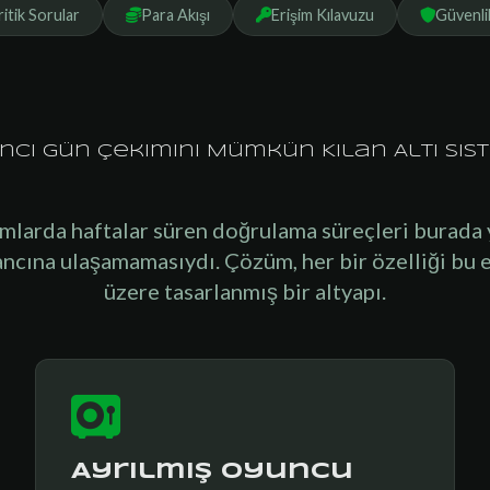
ritik Sorular
Para Akışı
Erişim Kılavuzu
Güvenli
inci Gün Çekimini Mümkün Kılan Altı Si
mlarda haftalar süren doğrulama süreçleri burada
cına ulaşamamasıydı. Çözüm, her bir özelliği bu 
üzere tasarlanmış bir altyapı.
Ayrılmış Oyuncu