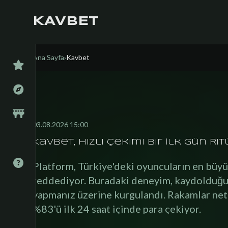
Ana İçeriğe Geç
KAVBET
Ana Sayfa
›
Kavbet
03.08.2026 15:00
Kavbet, Hızlı Çekimi Bir İlk Gün 
Platform, Türkiye'deki oyuncuların en büyü
reddediyor. Buradaki deneyim, kaydolduğunu
yapmanız üzerine kurgulandı. Rakamlar net 
%83'ü ilk 24 saat içinde para çekiyor.