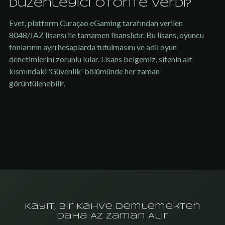
düzenleyici otorite verdi?
Evet, platform Curaçao eGaming tarafından verilen
8048/JAZ lisansı ile tamamen lisanslıdır. Bu lisans, oyuncu
fonlarının ayrı hesaplarda tutulmasını ve adil oyun
denetimlerini zorunlu kılar. Lisans belgemiz, sitenin alt
kısmındaki 'Güvenlik' bölümünde her zaman
görüntülenebilir.
Kayıt, Bir Kahve Demlemekten
Daha Az Zaman Alır