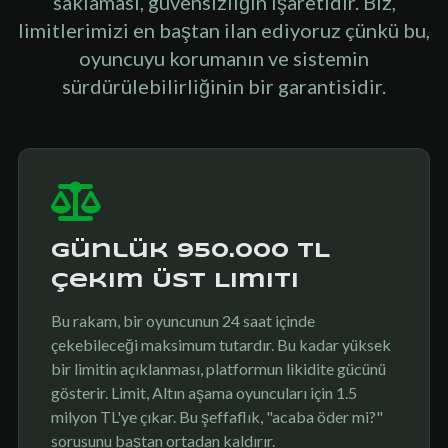
saklaması, güvensizliğin işaretidir. Biz,
limitlerimizi en baştan ilan ediyoruz çünkü bu,
oyuncuyu korumanın ve sistemin
sürdürülebilirliğinin bir garantisidir.
Günlük 950.000 TL
Çekim Üst Limiti
Bu rakam, bir oyuncunun 24 saat içinde
çekebileceği maksimum tutardır. Bu kadar yüksek
bir limitin açıklanması, platformun likidite gücünü
gösterir. Limit, Altın aşama oyuncuları için 1.5
milyon TL'ye çıkar. Bu şeffaflık, "acaba öder mi?"
sorusunu baştan ortadan kaldırır.