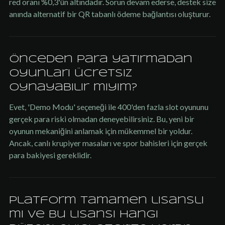
red oranı %0,3'ün altındadır. Sorun devam ederse, destek size
anında alternatif bir QR tabanlı ödeme bağlantısı oluşturur.
Önceden para yatırmadan
oyunları ücretsiz
oynayabilir miyim?
Evet, 'Demo Modu' seçeneği ile 400'den fazla slot oyununu
gerçek para riski olmadan deneyebilirsiniz. Bu, yeni bir
oyunun mekaniğini anlamak için mükemmel bir yoldur.
Ancak, canlı krupiyer masaları ve spor bahisleri için gerçek
para bakiyesi gereklidir.
Platform tamamen lisanslı
mı ve bu lisansı hangi