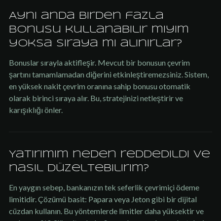
Aynı anda birden fazla
bonusu kullanabilir miyim
yoksa sıraya mı alınırlar?
Bonuslar sırayla aktifleşir. Mevcut bir bonusun çevrim
şartını tamamlamadan diğerini etkinleştiremezsiniz. Sistem,
en yüksek nakit çevrim oranına sahip bonusu otomatik
olarak birinci sıraya alır. Bu, stratejinizi netleştirir ve
karışıklığı önler.
Yatırımım neden reddedildi ve
nasıl düzeltebilirim?
En yaygın sebep, bankanızın tek seferlik çevrimiçi ödeme
limitidir. Çözümü basit: Papara veya Jeton gibi bir dijital
cüzdan kullanın. Bu yöntemlerde limitler daha yüksektir ve