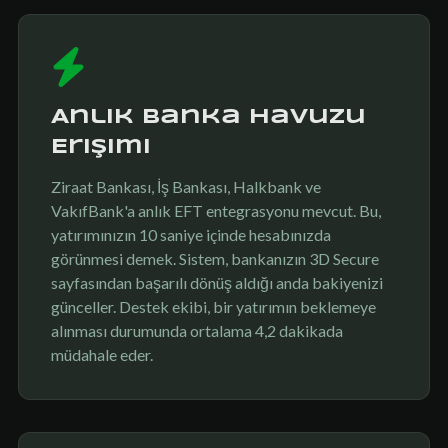
Anlık Banka Havuzu
Erişimi
Ziraat Bankası, İş Bankası, Halkbank ve
VakıfBank'a anlık EFT entegrasyonu mevcut. Bu,
yatırımınızın 10 saniye içinde hesabınızda
görünmesi demek. Sistem, bankanızın 3D Secure
sayfasından başarılı dönüş aldığı anda bakiyenizi
günceller. Destek ekibi, bir yatırımın beklemeye
alınması durumunda ortalama 4,2 dakikada
müdahale eder.