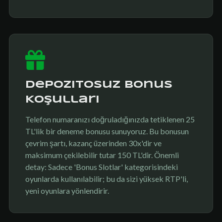
Depozitosuz Bonus
Koşulları
Telefon numaranızı doğruladığınızda tetiklenen 25
TL'lik bir deneme bonusu sunuyoruz. Bu bonusun
çevrim şartı, kazanç üzerinden 30x'dir ve
maksimum çekilebilir tutar 150 TL'dir. Önemli
detay: Sadece 'Bonus Slotlar' kategorisindeki
oyunlarda kullanılabilir; bu da sizi yüksek RTP'li,
yeni oyunlara yönlendirir.