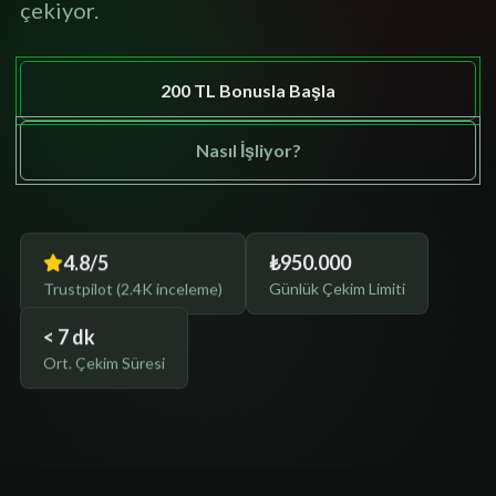
çekiyor.
200 TL Bonusla Başla
Nasıl İşliyor?
4.8/5
₺950.000
Trustpilot (2.4K inceleme)
Günlük Çekim Limiti
< 7 dk
Ort. Çekim Süresi