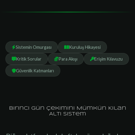
Sayfa İçeriği
Sistemin Omurgası
Kuruluş Hikayesi
Kritik Sorular
Para Akışı
Erişim Kılavuzu
Güvenlik Katmanları
Birinci Gün Çekimini Mümkün Kılan
Altı Sistem