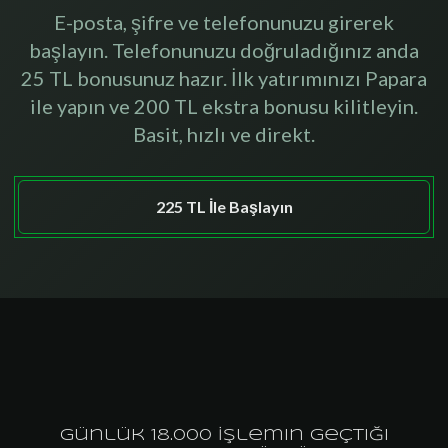
E-posta, şifre ve telefonunuzu girerek
başlayın. Telefonunuzu doğruladığınız anda
25 TL bonusunuz hazır. İlk yatırımınızı Papara
ile yapın ve 200 TL ekstra bonusu kilitleyin.
Basit, hızlı ve direkt.
225 TL İle Başlayın
Günlük 18.000 İşlemin Geçtiği