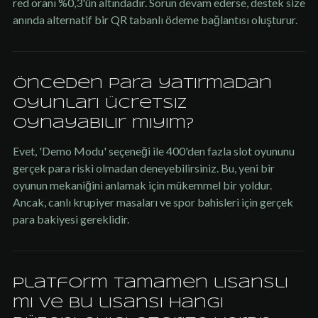
red oranı %0,3'ün altındadır. Sorun devam ederse, destek size
anında alternatif bir QR tabanlı ödeme bağlantısı oluşturur.
Önceden para yatırmadan
oyunları ücretsiz
oynayabilir miyim?
Evet, 'Demo Modu' seçeneği ile 400'den fazla slot oyununu
gerçek para riski olmadan deneyebilirsiniz. Bu, yeni bir
oyunun mekaniğini anlamak için mükemmel bir yoldur.
Ancak, canlı krupiyer masaları ve spor bahisleri için gerçek
para bakiyesi gereklidir.
Platform tamamen lisanslı
mı ve bu lisansı hangi