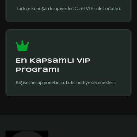
Türkçe konuşan krupiyerler. Özel VIP rulet odaları.
En Kapsamlı VIP
Programı
Kişisel hesap yöneticisi. Lüks hediye seçenekleri.