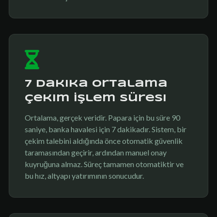
7 Dakika Ortalama
Çekim İşlem Süresi
Ortalama, gerçek veridir. Papara için bu süre 90
saniye, banka havalesi için 7 dakikadır. Sistem, bir
çekim talebini aldığında önce otomatik güvenlik
taramasından geçirir, ardından manuel onay
kuyruğuna almaz. Süreç tamamen otomatiktir ve
bu hız, altyapı yatırımının sonucudur.