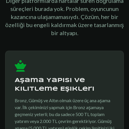
Diğer platformlarda haftalar süren doğrulama
süreçleri burada yok. Problem, oyuncunun
kazancına ulaşamamasıydı. Çözüm, her bir
özelliği bu engeli kaldırmak üzere tasarlanmış
bir altyapı.
Aşama Yapısı ve
Kilitleme Eşikleri
Bronz, Gümüş ve Altın olmak üzere üç ana aşama
var. İlk çekiminizi yapmak için Bronz aşamaya
geçmeniz yeterli; bu da sadece 500 TL toplam
yatırım veya 2.000 TL çevrim gerektiriyor. Gümüş
aşama (5.000 TL yatırım) günlük çekim limitinizi iki