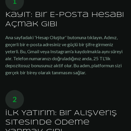
1
Kayıt: Bir E-posta Hesabı
Açmak Gibi
Ana sayfadaki 'Hesap Oluştur' butonuna tıklayın. Adınız,
geçerli bir e-posta adresiniz ve güçlü bir şifre girmeniz
yeterli. Bu, Gmail veya Instagram'a kaydolmakla aynı süreyi
alır. Telefon numaranızı doğruladığınız anda, 25 TL'lik
depozitosuz bonusunuz aktif olur. Bu adım, platformun sizi
gerçek bir birey olarak tanımasını sağlar.
2
İlk Yatırım: Bir Alışveriş
Sitesinde Ödeme