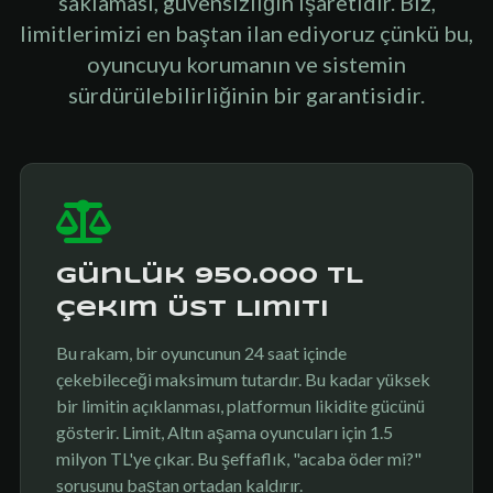
saklaması, güvensizliğin işaretidir. Biz,
limitlerimizi en baştan ilan ediyoruz çünkü bu,
oyuncuyu korumanın ve sistemin
sürdürülebilirliğinin bir garantisidir.
Günlük 950.000 TL
Çekim Üst Limiti
Bu rakam, bir oyuncunun 24 saat içinde
çekebileceği maksimum tutardır. Bu kadar yüksek
bir limitin açıklanması, platformun likidite gücünü
gösterir. Limit, Altın aşama oyuncuları için 1.5
milyon TL'ye çıkar. Bu şeffaflık, "acaba öder mi?"
sorusunu baştan ortadan kaldırır.