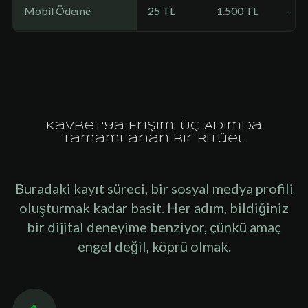
Mobil Ödeme
25 TL
1.500 TL
-
Kavbet'ya Erişim: Üç Adımda
Tamamlanan Bir Ritüel
Buradaki kayıt süreci, bir sosyal medya profili
oluşturmak kadar basit. Her adım, bildiğiniz
bir dijital deneyime benziyor, çünkü amaç
engel değil, köprü olmak.