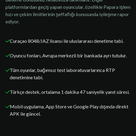
platformlardan geçiş yapan oyuncular, özellikle Papara işlem
hızı ve çekim limitlerinin şeffaflığı konusunda iyileşme rapor
ediyor.
Curaçao 8048/JAZ lisansı ile uluslararası denetime tabi.
Oyuncu fonları, Avrupa merkezli bir bankada ayrı tutulur.
Tüm oyunlar, bağımsız test laboratuvarlarınca RTP
denetimine tabi.
Türkçe destek, ortalama 1 dakika 47 saniyelik yanıt süresi.
Mobil uygulama, App Store ve Google Play dışında direkt
APK ile güncel.