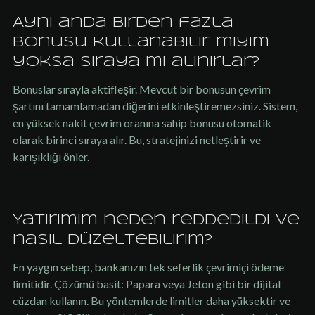
Aynı anda birden fazla
bonusu kullanabilir miyim
yoksa sıraya mı alınırlar?
Bonuslar sırayla aktifleşir. Mevcut bir bonusun çevrim
şartını tamamlamadan diğerini etkinleştiremezsiniz. Sistem,
en yüksek nakit çevrim oranına sahip bonusu otomatik
olarak birinci sıraya alır. Bu, stratejinizi netleştirir ve
karışıklığı önler.
Yatırımım neden reddedildi ve
nasıl düzeltebilirim?
En yaygın sebep, bankanızın tek seferlik çevrimiçi ödeme
limitidir. Çözümü basit: Papara veya Jeton gibi bir dijital
cüzdan kullanın. Bu yöntemlerde limitler daha yüksektir ve