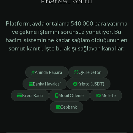
Finansal Köprü
Platform, ayda ortalama 540.000 para yatırma
ve çekme işlemini sorunsuz yönetiyor. Bu
hacim, sistemin ne kadar sağlam olduğunun en
somut kanıtı. İşte bu akışı sağlayan kanallar:
Anında Papara
QR ile Jeton
Banka Havalesi
Kripto (USDT)
Kredi Kartı
Mobil Ödeme
Mefete
Cepbank