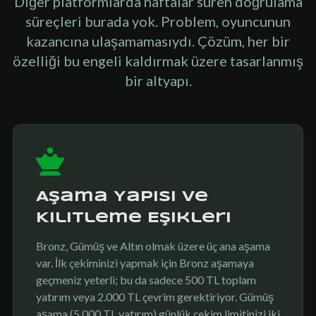
Diğer platformlarda haftalar süren doğrulama
süreçleri burada yok. Problem, oyuncunun
kazancına ulaşamamasıydı. Çözüm, her bir
özelliği bu engeli kaldırmak üzere tasarlanmış
bir altyapı.
Aşama Yapısı ve
Kilitleme Eşikleri
Bronz, Gümüş ve Altın olmak üzere üç ana aşama
var. İlk çekiminizi yapmak için Bronz aşamaya
geçmeniz yeterli; bu da sadece 500 TL toplam
yatırım veya 2.000 TL çevrim gerektiriyor. Gümüş
aşama (5.000 TL yatırım) günlük çekim limitinizi iki