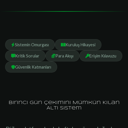
Sayfa İçeriği
Sistemin Omurgası
Kuruluş Hikayesi
Kritik Sorular
Para Akışı
Erişim Kılavuzu
Güvenlik Katmanları
Birinci Gün Çekimini Mümkün Kılan
Altı Sistem