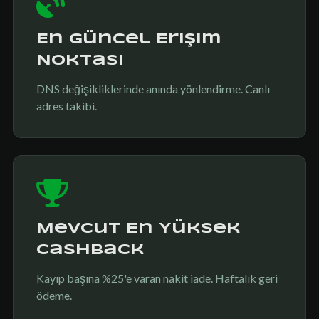
En Güncel Erişim
Noktası
DNS değişikliklerinde anında yönlendirme. Canlı
adres takibi.
Mevcut En Yüksek
Cashback
Kayıp başına %25'e varan nakit iade. Haftalık geri
ödeme.