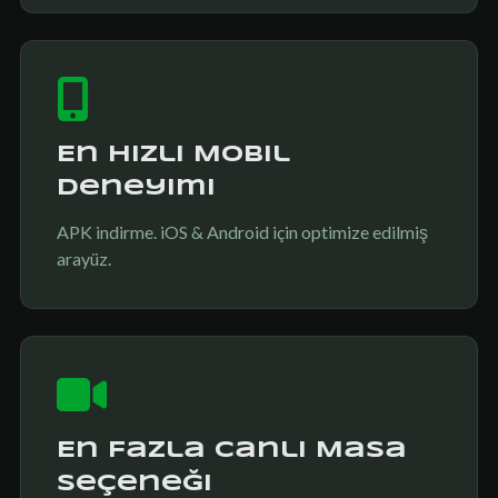
En Hızlı Mobil
Deneyimi
APK indirme. iOS & Android için optimize edilmiş
arayüz.
En Fazla Canlı Masa
Seçeneği