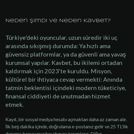
Neden Şimdi ve Neden Kavbet?
Türkiye'deki oyuncular, uzun süredir iki uç
arasında sıkışmış durumda: Ya hızlı ama
güvensiz platformlar, ya da güvenli ama yavaş
kurumsal yapılar. Kavbet, bu ikilemi ortadan
kaldırmak için 2023'te kuruldu. Misyon,
kültürel bir ihtiyaca cevap vermekti: Anında
tatmin beklentisi içindeki modern tüketiciye,
finansal ciddiyeti de unutmadan hizmet
etmek.
Kayıt, bir sosyal medya hesabı açmaktan daha az zaman alır.
İlk beş dakika içinde, doğrulama e-postanız gelir ve 25 TL'lik
deneme bonusunuz hesabınıza tanımlanır. Diğer