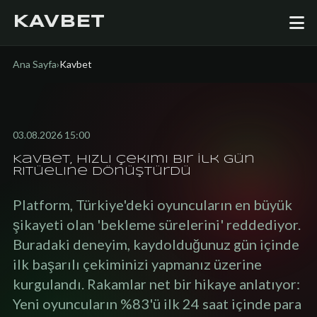
Ana İçeriğe Geç
KAVBET
Ana Sayfa
›
Kavbet
03.08.2026 15:00
Kavbet, Hızlı Çekimi Bir İlk Gün
Ritüeline Dönüştürdü
Platform, Türkiye'deki oyuncuların en büyük
şikayeti olan 'bekleme sürelerini' reddediyor.
Buradaki deneyim, kaydolduğunuz gün içinde
ilk başarılı çekiminizi yapmanız üzerine
kurgulandı. Rakamlar net bir hikaye anlatıyor:
Yeni oyuncuların %83'ü ilk 24 saat içinde para