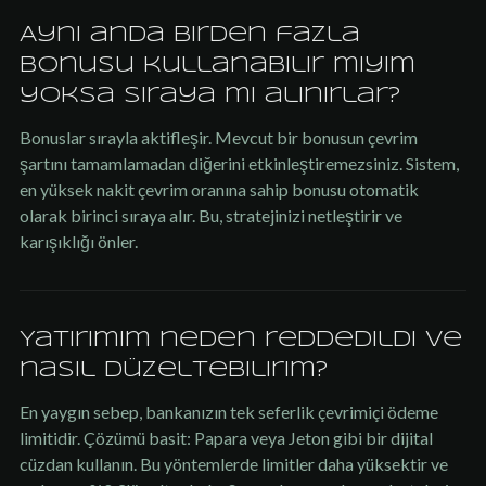
Aynı anda birden fazla
bonusu kullanabilir miyim
yoksa sıraya mı alınırlar?
Bonuslar sırayla aktifleşir. Mevcut bir bonusun çevrim
şartını tamamlamadan diğerini etkinleştiremezsiniz. Sistem,
en yüksek nakit çevrim oranına sahip bonusu otomatik
olarak birinci sıraya alır. Bu, stratejinizi netleştirir ve
karışıklığı önler.
Yatırımım neden reddedildi ve
nasıl düzeltebilirim?
En yaygın sebep, bankanızın tek seferlik çevrimiçi ödeme
limitidir. Çözümü basit: Papara veya Jeton gibi bir dijital
cüzdan kullanın. Bu yöntemlerde limitler daha yüksektir ve