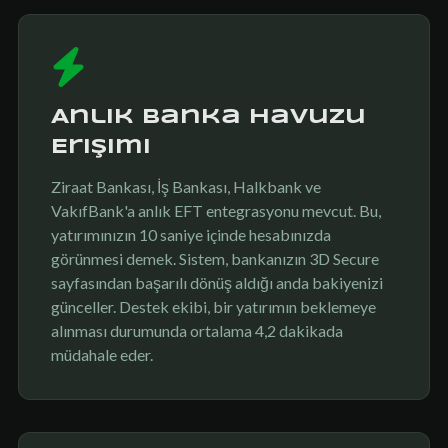
Anlık Banka Havuzu
Erişimi
Ziraat Bankası, İş Bankası, Halkbank ve
VakıfBank'a anlık EFT entegrasyonu mevcut. Bu,
yatırımınızın 10 saniye içinde hesabınızda
görünmesi demek. Sistem, bankanızın 3D Secure
sayfasından başarılı dönüş aldığı anda bakiyenizi
günceller. Destek ekibi, bir yatırımın beklemeye
alınması durumunda ortalama 4,2 dakikada
müdahale eder.