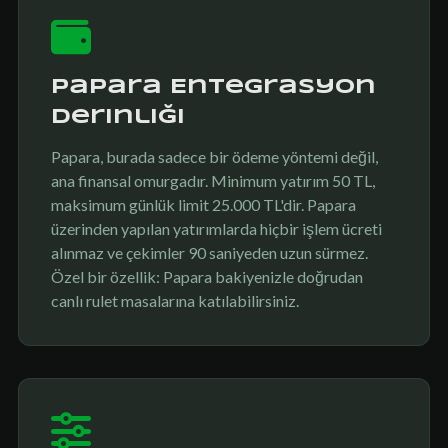
Papara Entegrasyon
Derinliği
Papara, burada sadece bir ödeme yöntemi değil,
ana finansal omurgadır. Minimum yatırım 50 TL,
maksimum günlük limit 25.000 TL'dir. Papara
üzerinden yapılan yatırımlarda hiçbir işlem ücreti
alınmaz ve çekimler 90 saniyeden uzun sürmez.
Özel bir özellik: Papara bakiyenizle doğrudan
canlı rulet masalarına katılabilirsiniz.