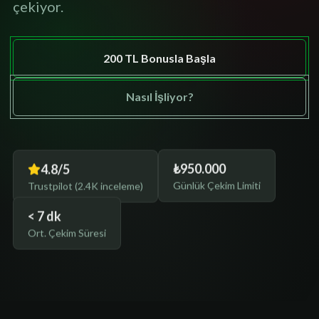
çekiyor.
200 TL Bonusla Başla
Nasıl İşliyor?
4.8/5
₺950.000
Trustpilot (2.4K inceleme)
Günlük Çekim Limiti
< 7 dk
Ort. Çekim Süresi