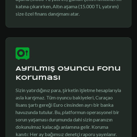
katına çıkarırken, Altın aşama (15.000 TL yatırım)
size özel finans danışmanı atar.
Ayrılmış Oyuncu Fonu
Koruması
Sizin yatırdığınız para, şirketin işletme hesaplarıyla
asla karışmaz. Tüm oyuncu bakiyeleri, Curaçao
lisans şartı gereği Euro cinsinden ayrı bir banka
havuzunda tutulur. Bu, platformun operasyonel bir
sorun yaşaması durumunda dahi sizin paranızın
dokunulmaz kalacağı anlamına gelir. Koruma
kanıtı: Her ay bağımsız denetçi raporu yayınlanır.