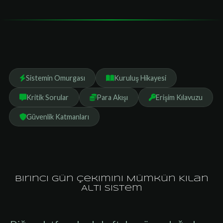
Sayfa İçeriği
Sistemin Omurgası
Kuruluş Hikayesi
Kritik Sorular
Para Akışı
Erişim Kılavuzu
Güvenlik Katmanları
Birinci Gün Çekimini Mümkün Kılan
Altı Sistem