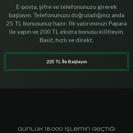
E-posta, şifre ve telefonunuzu girerek
başlayın. Telefonunuzu doğruladığınız anda
25 TL bonusunuz hazır. İlk yatırımınızı Papara
ile yapın ve 200 TL ekstra bonusu kilitleyin.
Basit, hızlı ve direkt.
225 TL İle Başlayın
Günlük 18.000 İşlemin Geçtiği