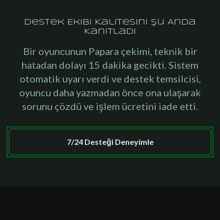
Destek Ekibi Kalitesini Şu Anda
Kanıtladı
Bir oyuncunun Papara çekimi, teknik bir
hatadan dolayı 15 dakika gecikti. Sistem
otomatik uyarı verdi ve destek temsilcisi,
oyuncu daha yazmadan önce ona ulaşarak
sorunu çözdü ve işlem ücretini iade etti.
7/24 Desteği Deneyimle