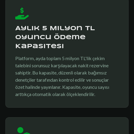
Aylık 5 Milyon TL
Oyuncu Ödeme
Kapasitesi
Platform, ayda toplam 5 milyon TL'lik çekim
talebini sorunsuz karşılayacak nakit rezervine
sahiptir. Bu kapasite, düzenli olarak bağımsız
denetçiler tarafından kontrol edilir ve sonuçlar
özet halinde yayınlanır. Kapasite, oyuncu sayısı
arttıkça otomatik olarak ölçeklendirilir.