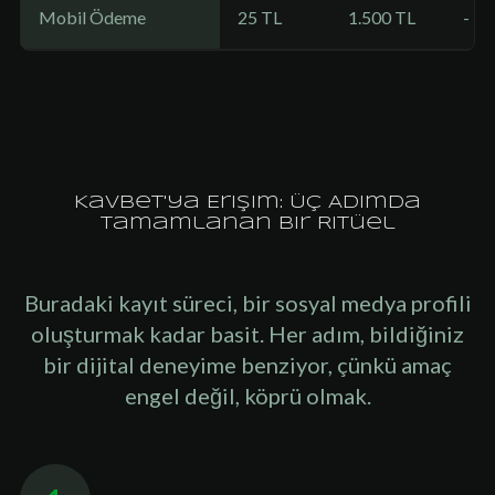
Mobil Ödeme
25 TL
1.500 TL
-
Kavbet'ya Erişim: Üç Adımda
Tamamlanan Bir Ritüel
Buradaki kayıt süreci, bir sosyal medya profili
oluşturmak kadar basit. Her adım, bildiğiniz
bir dijital deneyime benziyor, çünkü amaç
engel değil, köprü olmak.