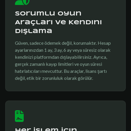
Sorumlu Oyun
Araçları ve Kendini
Dışlama
Güven, sadece ödemek değil, korumaktır. Hesap
ayarlarınızdan 1 ay, 3 ay, 6 ay veya süresiz olarak
kendinizi platformdan dışlayabilirsiniz. Ayrıca,
gerçek zamanlı kayıp limitleri ve oyun süresi
hatırlatıcıları mevcuttur. Bu araçlar, lisans şartı
değil, etik bir zorunluluk olarak görülür.
Her İşlem İçin