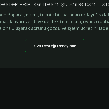
Destek Ekibi Kalitesini Şu Anda Kanıtlad
un Papara çekimi, teknik bir hatadan dolayı 15 dak
matik uyarı verdi ve destek temsilcisi, oyuncu da
 ona ulaşarak sorunu çözdü ve işlem ücretini iade 
7/24 Desteği Deneyimle