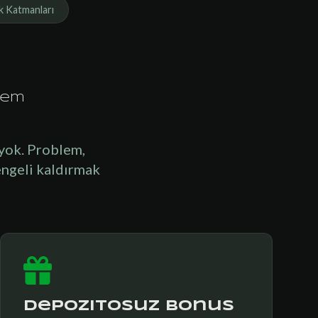
k Katmanları
stem
 yok. Problem,
engeli kaldırmak
Depozitosuz Bonus