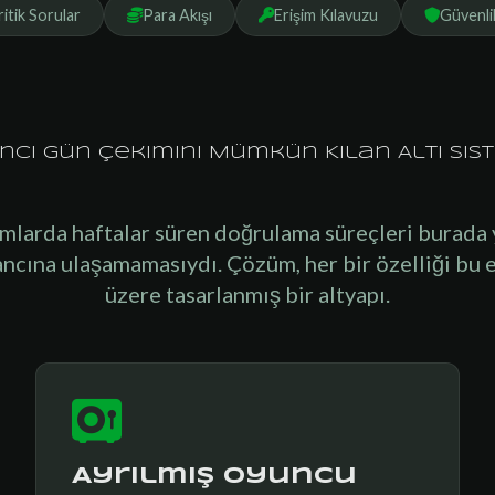
ritik Sorular
Para Akışı
Erişim Kılavuzu
Güvenli
inci Gün Çekimini Mümkün Kılan Altı Si
mlarda haftalar süren doğrulama süreçleri burada
cına ulaşamamasıydı. Çözüm, her bir özelliği bu 
üzere tasarlanmış bir altyapı.
Ayrılmış Oyuncu