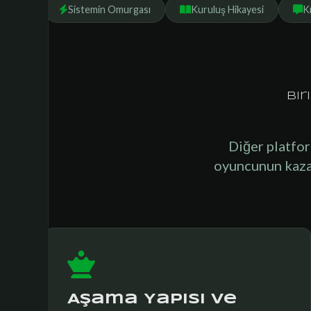
Sayfa İçeriği
Sistemin Omurgası
Kuruluş Hikayesi
K
Bir
Diğer platfor
oyuncunun kazan
Aşama Yapısı ve