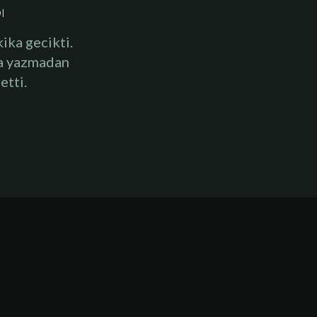
ı
ika gecikti.
ha yazmadan
etti.