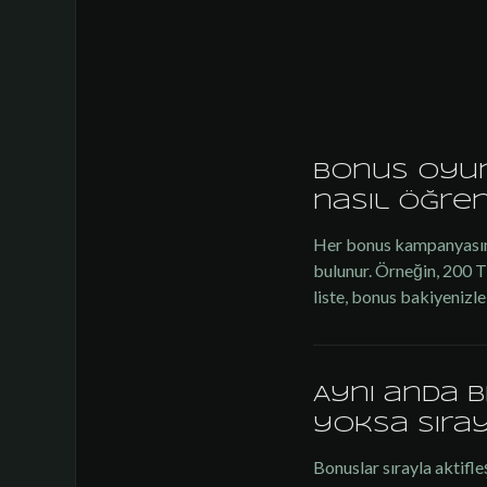
Bonus oyun
nasıl öğren
Her bonus kampanyasının
bulunur. Örneğin, 200 TL
liste, bonus bakiyeniz
Aynı anda b
yoksa sıray
Bonuslar sırayla aktifl