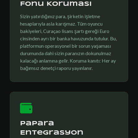
Fonu Koruması
Sizin yatırdığınız para, şirketin işletme
hesaplarıyla asla karışmaz. Tüm oyuncu
bakiyeleri, Curaçao lisans şartı gereği Euro
cinsinden ayrı bir banka havuzunda tutulur. Bu,
platformun operasyonel bir sorun yaşaması
durumunda dahi sizin paranızın dokunulmaz
kalacağı anlamına gelir. Koruma kanıtı: Her ay
bağımsız denetçi raporu yayınlanır.
Papara
Entegrasyon