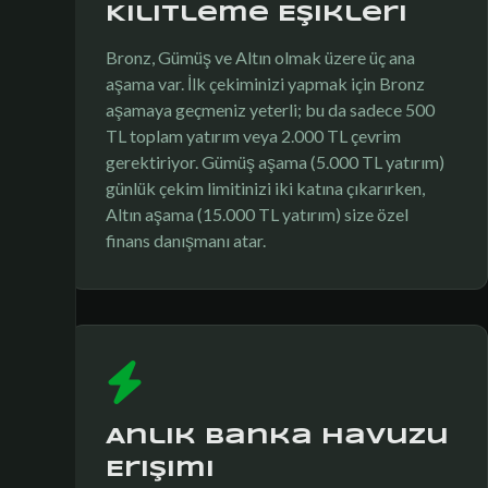
Kilitleme Eşikleri
Bronz, Gümüş ve Altın olmak üzere üç ana
aşama var. İlk çekiminizi yapmak için Bronz
aşamaya geçmeniz yeterli; bu da sadece 500
TL toplam yatırım veya 2.000 TL çevrim
gerektiriyor. Gümüş aşama (5.000 TL yatırım)
günlük çekim limitinizi iki katına çıkarırken,
Altın aşama (15.000 TL yatırım) size özel
finans danışmanı atar.
Anlık Banka Havuzu
Erişimi