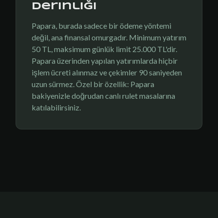
Derinliği
Papara, burada sadece bir ödeme yöntemi
değil, ana finansal omurgadır. Minimum yatırım
50 TL, maksimum günlük limit 25.000 TL'dir.
Papara üzerinden yapılan yatırımlarda hiçbir
işlem ücreti alınmaz ve çekimler 90 saniyeden
uzun sürmez. Özel bir özellik: Papara
bakiyenizle doğrudan canlı rulet masalarına
katılabilirsiniz.