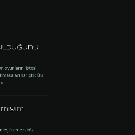
tulduğunu
 oyunların listesi
 masaları hariçtir. Bu
r.
 miyim
nleştiremezsiniz.