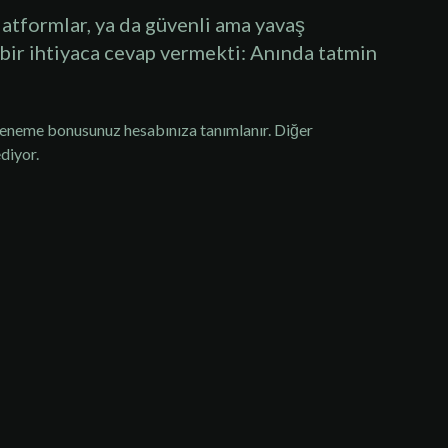
latformlar, ya da güvenli ama yavaş
 bir ihtiyaca cevap vermekti: Anında tatmin
 deneme bonusunuz hesabınıza tanımlanır. Diğer
diyor.