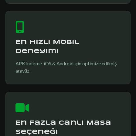
En Hızlı Mobil
Deneyimi
APK indirme. iOS & Android için optimize edilmiş
arayüz.
En Fazla Canlı Masa
Seçeneği