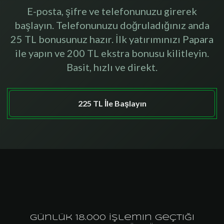
E-posta, şifre ve telefonunuzu girerek
başlayın. Telefonunuzu doğruladığınız anda
25 TL bonusunuz hazır. İlk yatırımınızı Papara
ile yapın ve 200 TL ekstra bonusu kilitleyin.
Basit, hızlı ve direkt.
225 TL İle Başlayın
Günlük 18.000 İşlemin Geçtiği