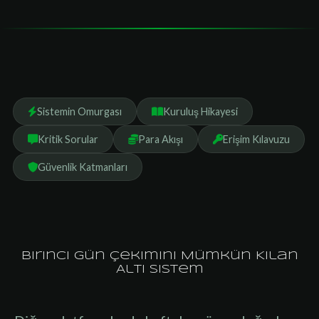
Sayfa İçeriği
Sistemin Omurgası
Kuruluş Hikayesi
Kritik Sorular
Para Akışı
Erişim Kılavuzu
Güvenlik Katmanları
Birinci Gün Çekimini Mümkün Kılan
Altı Sistem