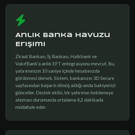
Anlık Banka Havuzu
Erişimi
Ziraat Bankası, İş Bankası, Halkbank ve
VakıfBank'a anlık EFT entegrasyonu mevcut. Bu,
yatırımınızın 10 saniye içinde hesabınızda
görünmesi demek. Sistem, bankanızın 3D Secure
sayfasından başarılı dönüş aldığı anda bakiyenizi
günceller. Destek ekibi, bir yatırımın beklemeye
alınması durumunda ortalama 4,2 dakikada
müdahale eder.