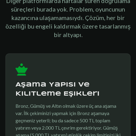
Diğer platformlarda haftalar süren doğrulama
süreçleri burada yok. Problem, oyuncunun
kazancına ulaşamamasıydı. Çözüm, her bir
özelliği bu engeli kaldırmak üzere tasarlanmış
bir altyapı.
Aşama Yapısı ve
Kilitleme Eşikleri
Bronz, Gümüş ve Altın olmak üzere üç ana aşama
var. İlk çekiminizi yapmak için Bronz aşamaya
geçmeniz yeterli; bu da sadece 500 TL toplam
yatırım veya 2.000 TL çevrim gerektiriyor. Gümüş
aşama (5.000 TL yatırım) günlük çekim limitinizi iki