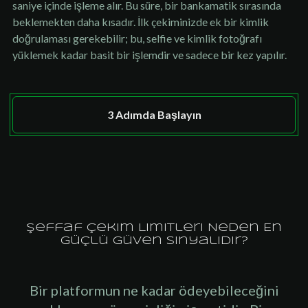
saniye içinde işleme alır. Bu süre, bir bankamatik sırasında
beklemekten daha kısadır. İlk çekiminizde ek bir kimlik
doğrulaması gerekebilir; bu, selfie ve kimlik fotoğrafı
yüklemek kadar basit bir işlemdir ve sadece bir kez yapılır.
3 Adımda Başlayın
Şeffaf Çekim Limitleri Neden En
Güçlü Güven Sinyalidir?
Bir platformun ne kadar ödeyebileceğini