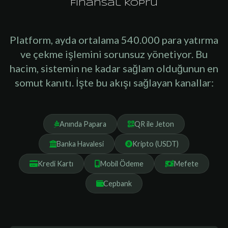
Finansal Köprü
Platform, ayda ortalama 540.000 para yatırma
ve çekme işlemini sorunsuz yönetiyor. Bu
hacim, sistemin ne kadar sağlam olduğunun en
somut kanıtı. İşte bu akışı sağlayan kanallar:
Anında Papara
QR ile Jeton
Banka Havalesi
Kripto (USDT)
Kredi Kartı
Mobil Ödeme
Mefete
Cepbank