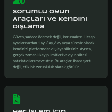
Sorumlu Oyun
Araçları ve Kendini
Dışlama
Güven, sadece ödemek değil, korumaktır. Hesap
ayarlarınızdan 1 ay, 3 ay, 6 ay veya süresiz olarak
kendinizi platformdan dışlayabilirsiniz. Ayrıca,
gerçek zamanlı kayıp limitleri ve oyun süresi
hatırlatıcıları mevcuttur. Bu araçlar, lisans şartı
değil, etik bir zorunluluk olarak görülür.
Her İşlem İçin