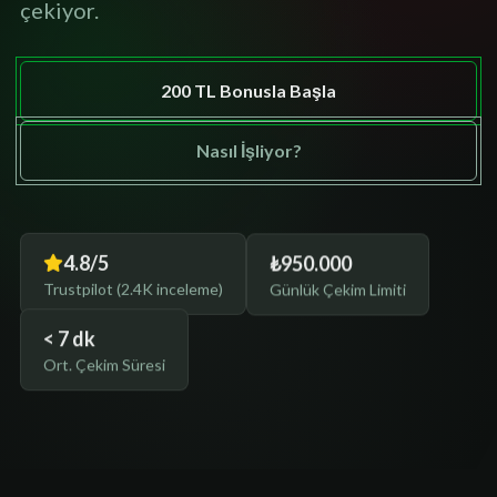
çekiyor.
200 TL Bonusla Başla
Nasıl İşliyor?
4.8/5
₺950.000
Trustpilot (2.4K inceleme)
Günlük Çekim Limiti
< 7 dk
Ort. Çekim Süresi