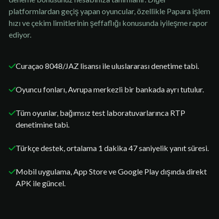
platformlardan geçiş yapan oyuncular, özellikle Papara işlem
hızı ve çekim limitlerinin şeffaflığı konusunda iyileşme rapor
ediyor.
Curaçao 8048/JAZ lisansı ile uluslararası denetime tabi.
Oyuncu fonları, Avrupa merkezli bir bankada ayrı tutulur.
Tüm oyunlar, bağımsız test laboratuvarlarınca RTP
denetimine tabi.
Türkçe destek, ortalama 1 dakika 47 saniyelik yanıt süresi.
Mobil uygulama, App Store ve Google Play dışında direkt
APK ile güncel.