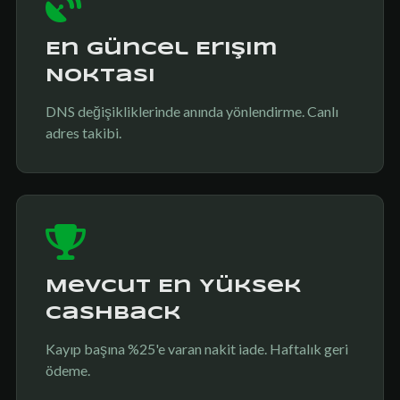
En Güncel Erişim
Noktası
DNS değişikliklerinde anında yönlendirme. Canlı
adres takibi.
Mevcut En Yüksek
Cashback
Kayıp başına %25'e varan nakit iade. Haftalık geri
ödeme.