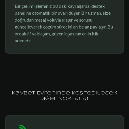
Bir çekim işleminiz 10 dakikayı aşarsa, destek
paneline otomatik bir uyarı düşer. Bir uzman, size
doğrudan mesaj yoluyla ulaşır ve sorunu
güncelleyerek çözüm sürecini an be an paylaşır. Bu
proaktif yaklaşım, güven inşasının en kritik
adımıdır.
Kavbet Evreninde Keşfedilecek
Diğer Noktalar