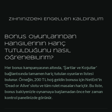
Zihninizdeki Engelleri Kaldıralım
Bonus oyunlarından
hangilerinin hariç
tutulduğunu nasıl
öğrenebilirim?
Her bonus kampanyasının altında, 'Şartlar ve Koşullar'
bağlantısında tamamen hariç tutulan oyunların listesi
bulunur. Örneğin, 200 TL hoş geldin bonusu için NetEnt'in
'Dead or Alive' slotu ve tüm rulet masaları hariçtir. Bu liste,
bonus bakiyenizle oynamaya başlamadan önce her zaman
kontrol panelinizde görünür.