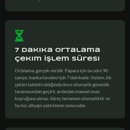
7 Dakika Ortalama
Çekim İşlem Süresi
Ortalama, gerçek veridir. Papara için bu süre 90
saniye, banka havalesi için 7 dakikadır. Sistem, bir
çekim talebini aldığında önce otomatik güvenlik
taramasından geçirir, ardından manuel onay
kuyruğuna almaz. Süreç tamamen otomatiktir ve
bu hız, altyapı yatırımının sonucudur.