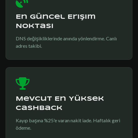
En Güncel Erişim
Noktası
DNS değişikliklerinde anında yönlendirme. Canlı
adres takibi.
Mevcut En Yüksek
Cashback
Kayıp başına %25'e varan nakit iade. Haftalık geri
ödeme.