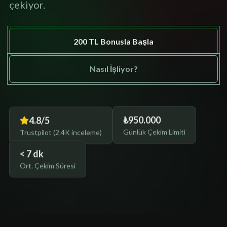
çekiyor.
200 TL Bonusla Başla
Nasıl İşliyor?
4.8/5
₺950.000
Trustpilot (2.4K inceleme)
Günlük Çekim Limiti
< 7 dk
Ort. Çekim Süresi