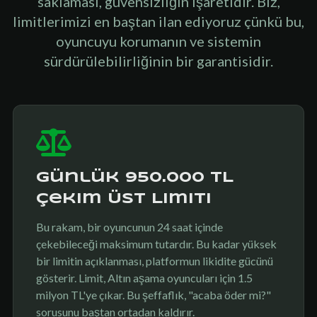
saklaması, güvensizliğin işaretidir. Biz,
limitlerimizi en baştan ilan ediyoruz çünkü bu,
oyuncuyu korumanın ve sistemin
sürdürülebilirliğinin bir garantisidir.
Günlük 950.000 TL
Çekim Üst Limiti
Bu rakam, bir oyuncunun 24 saat içinde
çekebileceği maksimum tutardır. Bu kadar yüksek
bir limitin açıklanması, platformun likidite gücünü
gösterir. Limit, Altın aşama oyuncuları için 1.5
milyon TL'ye çıkar. Bu şeffaflık, "acaba öder mi?"
sorusunu baştan ortadan kaldırır.