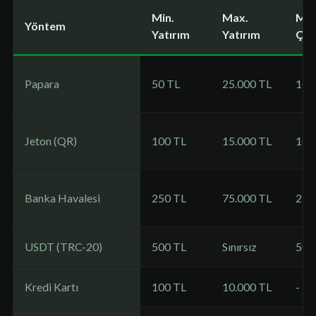
Min.
Max.
Min
Yöntem
Yatırım
Yatırım
Çek
Papara
50 TL
25.000 TL
100
Jeton (QR)
100 TL
15.000 TL
100
Banka Havalesi
250 TL
75.000 TL
250
USDT (TRC-20)
500 TL
Sınırsız
500
Kredi Kartı
100 TL
10.000 TL
-