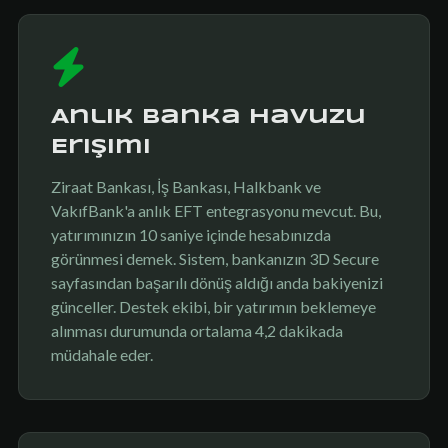
Anlık Banka Havuzu
Erişimi
Ziraat Bankası, İş Bankası, Halkbank ve
VakıfBank'a anlık EFT entegrasyonu mevcut. Bu,
yatırımınızın 10 saniye içinde hesabınızda
görünmesi demek. Sistem, bankanızın 3D Secure
sayfasından başarılı dönüş aldığı anda bakiyenizi
günceller. Destek ekibi, bir yatırımın beklemeye
alınması durumunda ortalama 4,2 dakikada
müdahale eder.