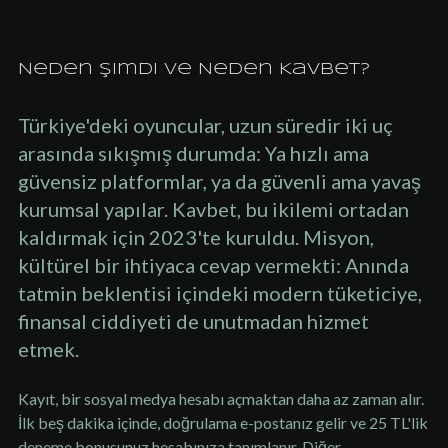
Neden Şimdi ve Neden Kavbet?
Türkiye'deki oyuncular, uzun süredir iki uç
arasında sıkışmış durumda: Ya hızlı ama
güvensiz platformlar, ya da güvenli ama yavaş
kurumsal yapılar. Kavbet, bu ikilemi ortadan
kaldırmak için 2023'te kuruldu. Misyon,
kültürel bir ihtiyaca cevap vermekti: Anında
tatmin beklentisi içindeki modern tüketiciye,
finansal ciddiyeti de unutmadan hizmet
etmek.
Kayıt, bir sosyal medya hesabı açmaktan daha az zaman alır.
İlk beş dakika içinde, doğrulama e-postanız gelir ve 25 TL'lik
deneme bonusunuz hesabınıza tanımlanır. Diğer