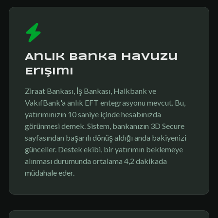
Anlık Banka Havuzu
Erişimi
Ziraat Bankası, İş Bankası, Halkbank ve
VakıfBank'a anlık EFT entegrasyonu mevcut. Bu,
yatırımınızın 10 saniye içinde hesabınızda
görünmesi demek. Sistem, bankanızın 3D Secure
sayfasından başarılı dönüş aldığı anda bakiyenizi
günceller. Destek ekibi, bir yatırımın beklemeye
alınması durumunda ortalama 4,2 dakikada
müdahale eder.