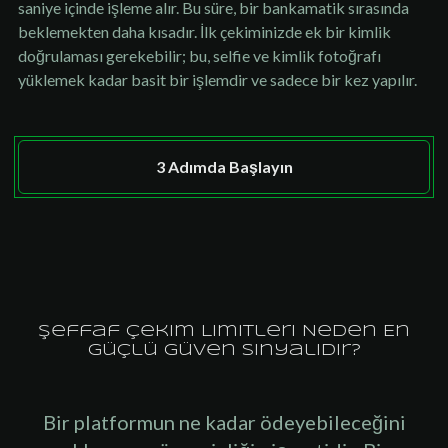
saniye içinde işleme alır. Bu süre, bir bankamatik sırasında
beklemekten daha kısadır. İlk çekiminizde ek bir kimlik
doğrulaması gerekebilir; bu, selfie ve kimlik fotoğrafı
yüklemek kadar basit bir işlemdir ve sadece bir kez yapılır.
3 Adımda Başlayın
Şeffaf Çekim Limitleri Neden En
Güçlü Güven Sinyalidir?
Bir platformun ne kadar ödeyebileceğini