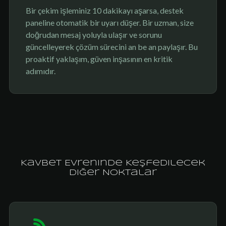
Bir çekim işleminiz 10 dakikayı aşarsa, destek
paneline otomatik bir uyarı düşer. Bir uzman, size
doğrudan mesaj yoluyla ulaşır ve sorunu
güncelleyerek çözüm sürecini an be an paylaşır. Bu
proaktif yaklaşım, güven inşasının en kritik
adımıdır.
Kavbet Evreninde Keşfedilecek
Diğer Noktalar