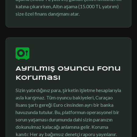
katına çıkarırken, Altın aşama (15.000 TL yatırım)
size özel finans danışmanı atar.
Ayrılmış Oyuncu Fonu
Koruması
Sizin yatırdığınız para, şirketin işletme hesaplarıyla
asla karışmaz. Tüm oyuncu bakiyeleri, Curaçao
lisans şartı gereği Euro cinsinden ayrı bir banka
havuzunda tutulur. Bu, platformun operasyonel bir
sorun yaşaması durumunda dahi sizin paranızın
dokunulmaz kalacağı anlamına gelir. Koruma
kanıtı: Her ay bağımsız denetçi raporu yayınlanır.