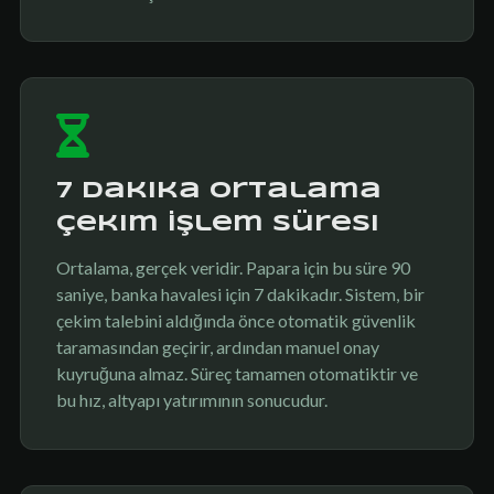
7 Dakika Ortalama
Çekim İşlem Süresi
Ortalama, gerçek veridir. Papara için bu süre 90
saniye, banka havalesi için 7 dakikadır. Sistem, bir
çekim talebini aldığında önce otomatik güvenlik
taramasından geçirir, ardından manuel onay
kuyruğuna almaz. Süreç tamamen otomatiktir ve
bu hız, altyapı yatırımının sonucudur.