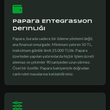
Papara Entegrasyon
Derinliği
Papara, burada sadece bir ödeme yöntemi değil,
ana finansal omurgadır. Minimum yatırım 50 TL,
maksimum günlük limit 25.000 TL'dir. Papara
üzerinden yapılan yatırımlarda hiçbir işlem ücreti
alınmaz ve çekimler 90 saniyeden uzun sürmez.
Özel bir özellik: Papara bakiyenizle doğrudan
canlı rulet masalarına katılabilirsiniz.