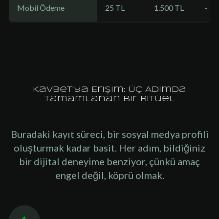
Mobil Ödeme
25 TL
1.500 TL
-
Kavbet'ya Erişim: Üç Adımda
Tamamlanan Bir Ritüel
Buradaki kayıt süreci, bir sosyal medya profili
oluşturmak kadar basit. Her adım, bildiğiniz
bir dijital deneyime benziyor, çünkü amaç
engel değil, köprü olmak.