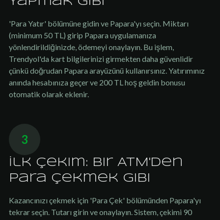
Yapmak Gibi
'Para Yatır' bölümüne gidin ve Papara'yı seçin. Miktarı
(minimum 50 TL) girip Papara uygulamanıza
yönlendirildiğinizde, ödemeyi onaylayın. Bu işlem,
Trendyol'da kart bilgilerinizi girmekten daha güvenlidir
çünkü doğrudan Papara arayüzünü kullanırsınız. Yatırımınız
anında hesabınıza geçer ve 200 TL hoş geldin bonusu
otomatik olarak eklenir.
3
İlk Çekim: Bir ATM'den
Para Çekmek Gibi
Kazancınızı çekmek için 'Para Çek' bölümünden Papara'yı
tekrar seçin. Tutarı girin ve onaylayın. Sistem, çekimi 90