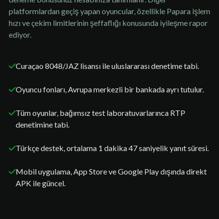
platformlardan geçiş yapan oyuncular, özellikle Papara işlem
hızı ve çekim limitlerinin şeffaflığı konusunda iyileşme rapor
ediyor.
Curaçao 8048/JAZ lisansı ile uluslararası denetime tabi.
Oyuncu fonları, Avrupa merkezli bir bankada ayrı tutulur.
Tüm oyunlar, bağımsız test laboratuvarlarınca RTP
denetimine tabi.
Türkçe destek, ortalama 1 dakika 47 saniyelik yanıt süresi.
Mobil uygulama, App Store ve Google Play dışında direkt
APK ile güncel.