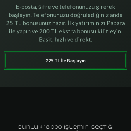
E-posta, şifre ve telefonunuzu girerek
başlayın. Telefonunuzu doğruladığınız anda
25 TL bonusunuz hazır. İlk yatırımınızı Papara
ile yapın ve 200 TL ekstra bonusu kilitleyin.
Basit, hızlı ve direkt.
225 TL İle Başlayın
Günlük 18.000 İşlemin Geçtiği