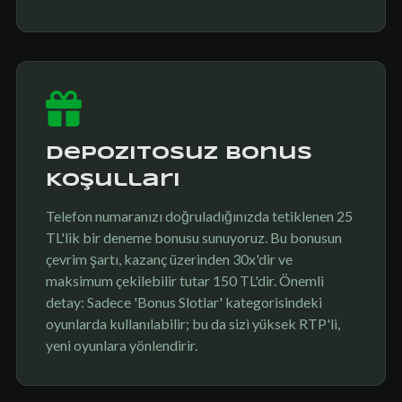
Depozitosuz Bonus
Koşulları
Telefon numaranızı doğruladığınızda tetiklenen 25
TL'lik bir deneme bonusu sunuyoruz. Bu bonusun
çevrim şartı, kazanç üzerinden 30x'dir ve
maksimum çekilebilir tutar 150 TL'dir. Önemli
detay: Sadece 'Bonus Slotlar' kategorisindeki
oyunlarda kullanılabilir; bu da sizi yüksek RTP'li,
yeni oyunlara yönlendirir.