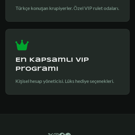
Türkçe konuşan krupiyerler. Özel VIP rulet odaları.
En Kapsamlı VIP
Programı
Kişisel hesap yöneticisi. Lüks hediye seçenekleri.