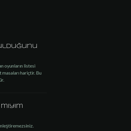
tulduğunu
 oyunların listesi
 masaları hariçtir. Bu
r.
 miyim
nleştiremezsiniz.