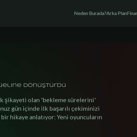
Neden Burada?
Arka Plan
Fina
Ritüeline Dönüştürdü
k şikayeti olan 'bekleme sürelerini'
z gün içinde ilk başarılı çekiminizi
bir hikaye anlatıyor: Yeni oyuncuların