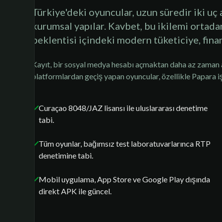
Türkiye'deki oyuncular, uzun süredir iki uç
kurumsal yapılar. Kavbet, bu ikilemi ortada
beklentisi içindeki modern tüketiciye, fin
Kayıt, bir sosyal medya hesabı açmaktan daha az zaman al
platformlardan geçiş yapan oyuncular, özellikle Papara iş
Curaçao 8048/JAZ lisansı ile uluslararası denetime
tabi.
Tüm oyunlar, bağımsız test laboratuvarlarınca RTP
denetimine tabi.
Mobil uygulama, App Store ve Google Play dışında
direkt APK ile güncel.