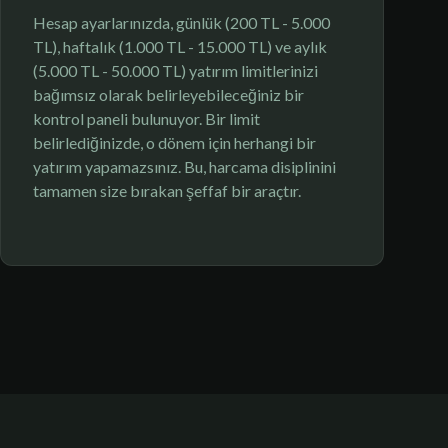
Hesap ayarlarınızda, günlük (200 TL - 5.000
TL), haftalık (1.000 TL - 15.000 TL) ve aylık
(5.000 TL - 50.000 TL) yatırım limitlerinizi
bağımsız olarak belirleyebileceğiniz bir
kontrol paneli bulunuyor. Bir limit
belirlediğinizde, o dönem için herhangi bir
yatırım yapamazsınız. Bu, harcama disiplinini
tamamen size bırakan şeffaf bir araçtır.