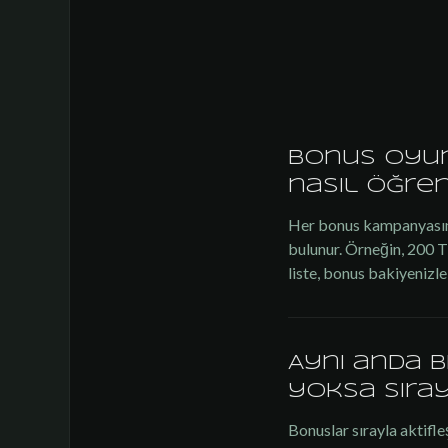
Bonus oyun
nasıl öğren
Her bonus kampanyasının
bulunur. Örneğin, 200 TL
liste, bonus bakiyeniz
Aynı anda b
yoksa sıray
Bonuslar sırayla aktifl