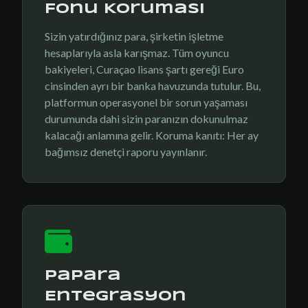
Fonu Koruması
Sizin yatırdığınız para, şirketin işletme
hesaplarıyla asla karışmaz. Tüm oyuncu
bakiyeleri, Curaçao lisans şartı gereği Euro
cinsinden ayrı bir banka havuzunda tutulur. Bu,
platformun operasyonel bir sorun yaşaması
durumunda dahi sizin paranızın dokunulmaz
kalacağı anlamına gelir. Koruma kanıtı: Her ay
bağımsız denetçi raporu yayınlanır.
Papara
Entegrasyon