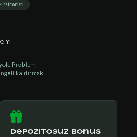
k Katmanları
stem
 yok. Problem,
engeli kaldırmak
Depozitosuz Bonus