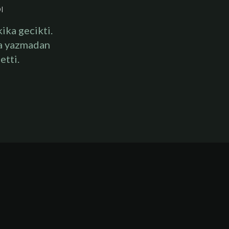
ı
ika gecikti.
ha yazmadan
etti.