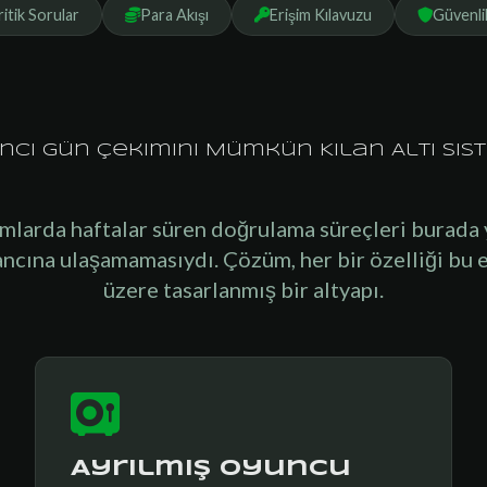
ritik Sorular
Para Akışı
Erişim Kılavuzu
Güvenli
inci Gün Çekimini Mümkün Kılan Altı Si
mlarda haftalar süren doğrulama süreçleri burada
cına ulaşamamasıydı. Çözüm, her bir özelliği bu 
üzere tasarlanmış bir altyapı.
Ayrılmış Oyuncu