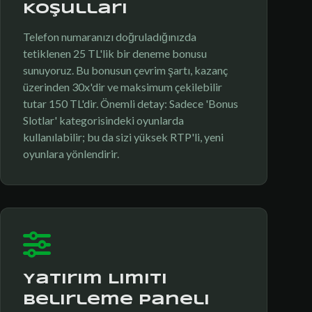
Koşulları
Telefon numaranızı doğruladığınızda
tetiklenen 25 TL'lik bir deneme bonusu
sunuyoruz. Bu bonusun çevrim şartı, kazanç
üzerinden 30x'dir ve maksimum çekilebilir
tutar 150 TL'dir. Önemli detay: Sadece 'Bonus
Slotlar' kategorisindeki oyunlarda
kullanılabilir; bu da sizi yüksek RTP'li, yeni
oyunlara yönlendirir.
Yatırım Limiti
Belirleme Paneli