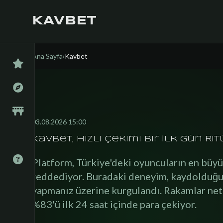
Ana İçeriğe Geç
KAVBET
Ana Sayfa
›
Kavbet
03.08.2026 15:00
Kavbet, Hızlı Çekimi Bir İlk Gün 
Platform, Türkiye'deki oyuncuların en büyü
reddediyor. Buradaki deneyim, kaydolduğunu
yapmanız üzerine kurgulandı. Rakamlar net 
%83'ü ilk 24 saat içinde para çekiyor.