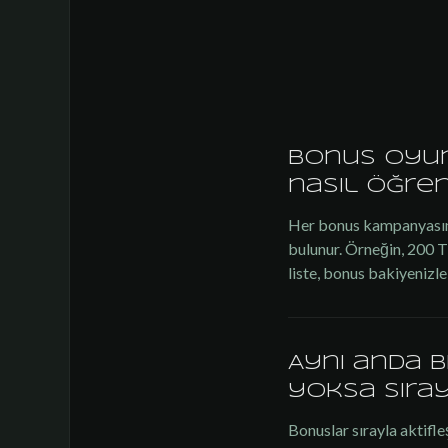
Bonus oyun
nasıl öğren
Her bonus kampanyasının
bulunur. Örneğin, 200 TL
liste, bonus bakiyeniz
Aynı anda b
yoksa sıray
Bonuslar sırayla aktifl