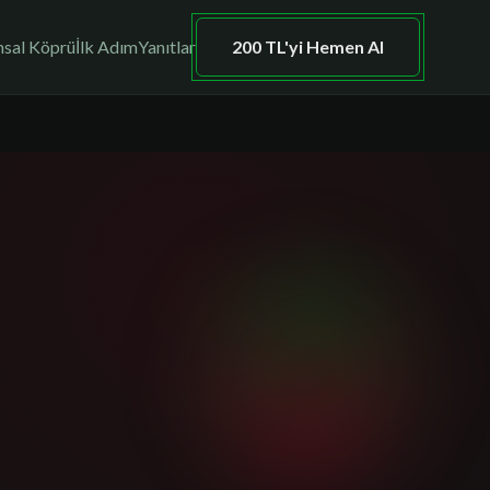
nsal Köprü
İlk Adım
Yanıtlar
200 TL'yi Hemen Al