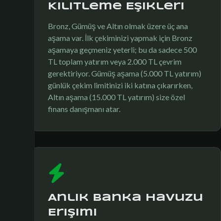
Kilitleme Eşikleri
Bronz, Gümüş ve Altın olmak üzere üç ana
aşama var. İlk çekiminizi yapmak için Bronz
aşamaya geçmeniz yeterli; bu da sadece 500
TL toplam yatırım veya 2.000 TL çevrim
gerektiriyor. Gümüş aşama (5.000 TL yatırım)
günlük çekim limitinizi iki katına çıkarırken,
Altın aşama (15.000 TL yatırım) size özel
finans danışmanı atar.
Anlık Banka Havuzu
Erişimi