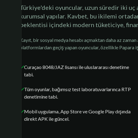
Türkiye'deki oyuncular, uzun süredir iki uç
kurumsal yapılar. Kavbet, bu ikilemi ortada
beklentisi içindeki modern tüketiciye, fin
Kayıt, bir sosyal medya hesabı açmaktan daha az zaman al
platformlardan geçiş yapan oyuncular, özellikle Papara iş
Curaçao 8048/JAZ lisansı ile uluslararası denetime
tabi.
Tüm oyunlar, bağımsız test laboratuvarlarınca RTP
denetimine tabi.
Mobil uygulama, App Store ve Google Play dışında
direkt APK ile güncel.