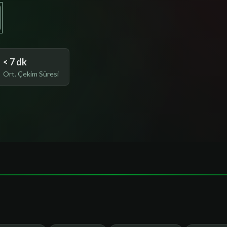
< 7 dk
Ort. Çekim Süresi