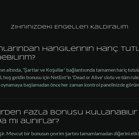
Zihninizdeki Engelleri Kaldıralım
larından hangilerinin hariç tu
ebilirim?
 altında, 'Şartlar ve Koşullar' bağlantısında tamamen hariç tutulan
 hoş geldin bonusu için NetEnt'in 'Dead or Alive' slotu ve tüm rulet
le oynamaya başlamadan önce her zaman kontrol panelinizde görünü
irden fazla bonusu kullanabilir
a mı alınırlar?
eşir. Mevcut bir bonusun çevrim şartını tamamlamadan diğerini etki