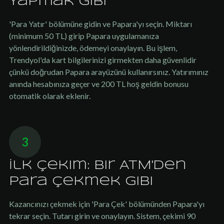
Yapmak Gibi
'Para Yatır' bölümüne gidin ve Papara'yı seçin. Miktarı
(minimum 50 TL) girip Papara uygulamanıza
yönlendirildiğinizde, ödemeyi onaylayın. Bu işlem,
Trendyol'da kart bilgilerinizi girmekten daha güvenlidir
çünkü doğrudan Papara arayüzünü kullanırsınız. Yatırımınız
anında hesabınıza geçer ve 200 TL hoş geldin bonusu
otomatik olarak eklenir.
3
İlk Çekim: Bir ATM'den
Para Çekmek Gibi
Kazancınızı çekmek için 'Para Çek' bölümünden Papara'yı
tekrar seçin. Tutarı girin ve onaylayın. Sistem, çekimi 90