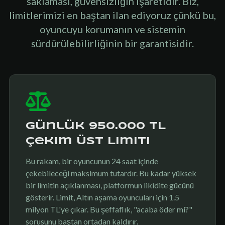
saklaması, güvensizliğin işaretidir. Biz,
limitlerimizi en baştan ilan ediyoruz çünkü bu,
oyuncuyu korumanın ve sistemin
sürdürülebilirliğinin bir garantisidir.
Günlük 950.000 TL
Çekim Üst Limiti
Bu rakam, bir oyuncunun 24 saat içinde
çekebileceği maksimum tutardır. Bu kadar yüksek
bir limitin açıklanması, platformun likidite gücünü
gösterir. Limit, Altın aşama oyuncuları için 1.5
milyon TL'ye çıkar. Bu şeffaflık, "acaba öder mi?"
sorusunu baştan ortadan kaldırır.