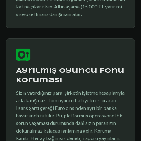
katına çıkarırken, Altın aşama (15.000 TL yatırım)
size özel finans danışmanı atar.
Ayrılmış Oyuncu Fonu
Koruması
Sizin yatırdığınız para, şirketin işletme hesaplarıyla
asla karışmaz. Tüm oyuncu bakiyeleri, Curaçao
lisans şartı gereği Euro cinsinden ayrı bir banka
havuzunda tutulur. Bu, platformun operasyonel bir
sorun yaşaması durumunda dahi sizin paranızın
dokunulmaz kalacağı anlamına gelir. Koruma
kanıtı: Her ay bağımsız denetçi raporu yayınlanır.