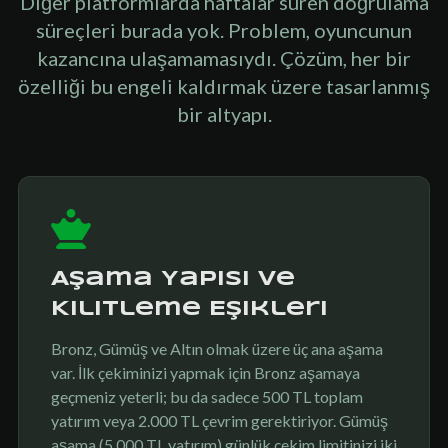
Diğer platformlarda haftalar süren doğrulama
süreçleri burada yok. Problem, oyuncunun
kazancına ulaşamamasıydı. Çözüm, her bir
özelliği bu engeli kaldırmak üzere tasarlanmış
bir altyapı.
Aşama Yapısı ve
Kilitleme Eşikleri
Bronz, Gümüş ve Altın olmak üzere üç ana aşama
var. İlk çekiminizi yapmak için Bronz aşamaya
geçmeniz yeterli; bu da sadece 500 TL toplam
yatırım veya 2.000 TL çevrim gerektiriyor. Gümüş
aşama (5.000 TL yatırım) günlük çekim limitinizi iki