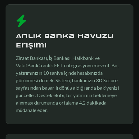
Anlık Banka Havuzu
Erişimi
Ziraat Bankası, İş Bankası, Halkbank ve
VakıfBank'a anlık EFT entegrasyonu mevcut. Bu,
yatırımınızın 10 saniye içinde hesabınızda
görünmesi demek. Sistem, bankanızın 3D Secure
sayfasından başarılı dönüş aldığı anda bakiyenizi
günceller. Destek ekibi, bir yatırımın beklemeye
alınması durumunda ortalama 4,2 dakikada
müdahale eder.