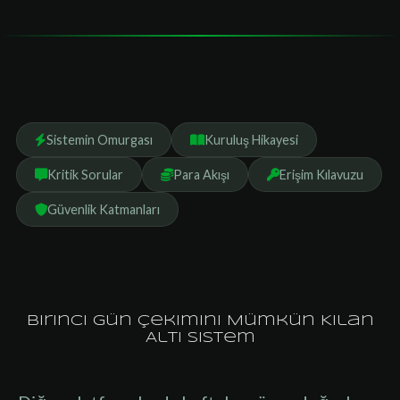
Sayfa İçeriği
Sistemin Omurgası
Kuruluş Hikayesi
Kritik Sorular
Para Akışı
Erişim Kılavuzu
Güvenlik Katmanları
Birinci Gün Çekimini Mümkün Kılan
Altı Sistem