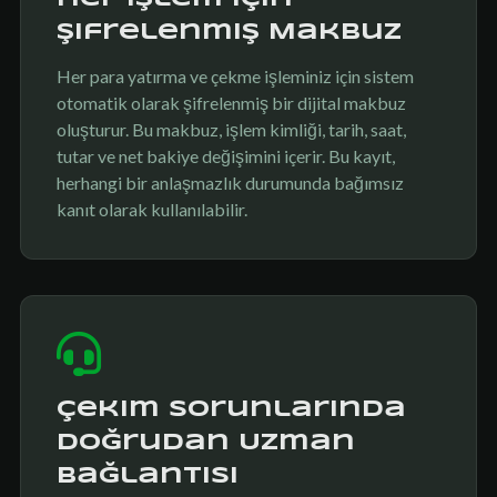
Şifrelenmiş Makbuz
Her para yatırma ve çekme işleminiz için sistem
otomatik olarak şifrelenmiş bir dijital makbuz
oluşturur. Bu makbuz, işlem kimliği, tarih, saat,
tutar ve net bakiye değişimini içerir. Bu kayıt,
herhangi bir anlaşmazlık durumunda bağımsız
kanıt olarak kullanılabilir.
Çekim Sorunlarında
Doğrudan Uzman
Bağlantısı