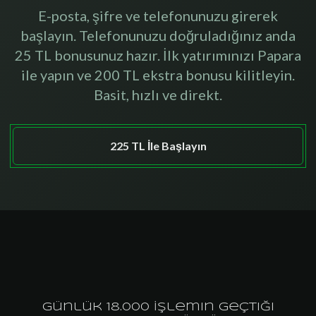
E-posta, şifre ve telefonunuzu girerek
başlayın. Telefonunuzu doğruladığınız anda
25 TL bonusunuz hazır. İlk yatırımınızı Papara
ile yapın ve 200 TL ekstra bonusu kilitleyin.
Basit, hızlı ve direkt.
225 TL İle Başlayın
Günlük 18.000 İşlemin Geçtiği