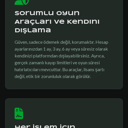
Sorumlu Oyun
Araçları ve Kendini
Dışlama
Güven, sadece ödemek değil, korumaktır. Hesap
ayarlarınızdan 1 ay, 3 ay, 6 ay veya süresiz olarak
kendinizi platformdan dışlayabilirsiniz. Ayrıca,
gerçek zamanlı kayıp limitleri ve oyun süresi
hatırlatıcıları mevcuttur. Bu araçlar, lisans şartı
değil, etik bir zorunluluk olarak görülür.
Her İşlem İçin