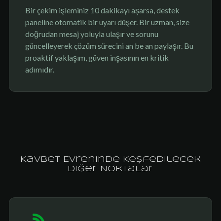
Bir çekim işleminiz 10 dakikayı aşarsa, destek
paneline otomatik bir uyarı düşer. Bir uzman, size
doğrudan mesaj yoluyla ulaşır ve sorunu
güncelleyerek çözüm sürecini an be an paylaşır. Bu
proaktif yaklaşım, güven inşasının en kritik
adımıdır.
Kavbet Evreninde Keşfedilecek
Diğer Noktalar