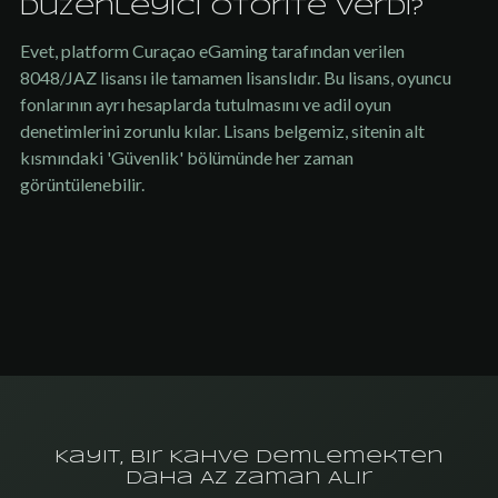
düzenleyici otorite verdi?
Evet, platform Curaçao eGaming tarafından verilen
8048/JAZ lisansı ile tamamen lisanslıdır. Bu lisans, oyuncu
fonlarının ayrı hesaplarda tutulmasını ve adil oyun
denetimlerini zorunlu kılar. Lisans belgemiz, sitenin alt
kısmındaki 'Güvenlik' bölümünde her zaman
görüntülenebilir.
Kayıt, Bir Kahve Demlemekten
Daha Az Zaman Alır