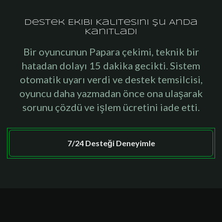
Destek Ekibi Kalitesini Şu Anda
Kanıtladı
Bir oyuncunun Papara çekimi, teknik bir
hatadan dolayı 15 dakika gecikti. Sistem
otomatik uyarı verdi ve destek temsilcisi,
oyuncu daha yazmadan önce ona ulaşarak
sorunu çözdü ve işlem ücretini iade etti.
7/24 Desteği Deneyimle