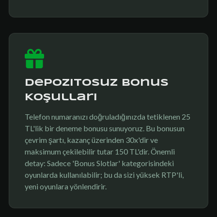
Depozitosuz Bonus
Koşulları
Telefon numaranızı doğruladığınızda tetiklenen 25
TL'lik bir deneme bonusu sunuyoruz. Bu bonusun
çevrim şartı, kazanç üzerinden 30x'dir ve
maksimum çekilebilir tutar 150 TL'dir. Önemli
detay: Sadece 'Bonus Slotlar' kategorisindeki
oyunlarda kullanılabilir; bu da sizi yüksek RTP'li,
yeni oyunlara yönlendirir.