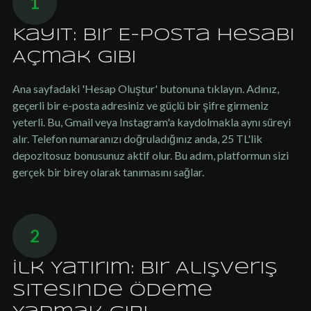
1
Kayıt: Bir E-posta Hesabı
Açmak Gibi
Ana sayfadaki 'Hesap Oluştur' butonuna tıklayın. Adınız,
geçerli bir e-posta adresiniz ve güçlü bir şifre girmeniz
yeterli. Bu, Gmail veya Instagram'a kaydolmakla aynı süreyi
alır. Telefon numaranızı doğruladığınız anda, 25 TL'lik
depozitosuz bonusunuz aktif olur. Bu adım, platformun sizi
gerçek bir birey olarak tanımasını sağlar.
2
İlk Yatırım: Bir Alışveriş
Sitesinde Ödeme