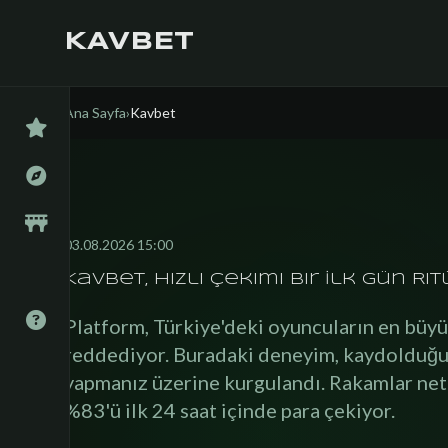
Ana İçeriğe Geç
KAVBET
Ana Sayfa
›
Kavbet
03.08.2026 15:00
Kavbet, Hızlı Çekimi Bir İlk Gün 
Platform, Türkiye'deki oyuncuların en büyü
reddediyor. Buradaki deneyim, kaydolduğunu
yapmanız üzerine kurgulandı. Rakamlar net 
%83'ü ilk 24 saat içinde para çekiyor.