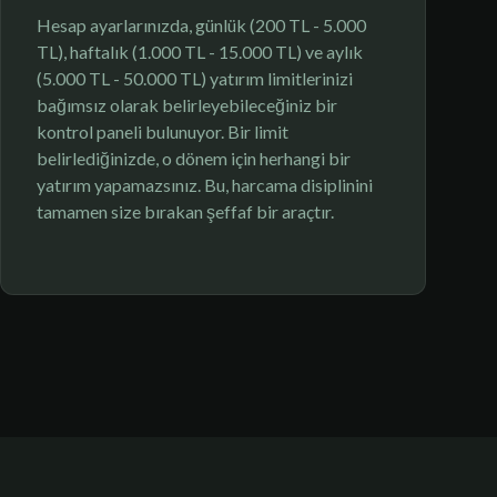
Hesap ayarlarınızda, günlük (200 TL - 5.000
TL), haftalık (1.000 TL - 15.000 TL) ve aylık
(5.000 TL - 50.000 TL) yatırım limitlerinizi
bağımsız olarak belirleyebileceğiniz bir
kontrol paneli bulunuyor. Bir limit
belirlediğinizde, o dönem için herhangi bir
yatırım yapamazsınız. Bu, harcama disiplinini
tamamen size bırakan şeffaf bir araçtır.