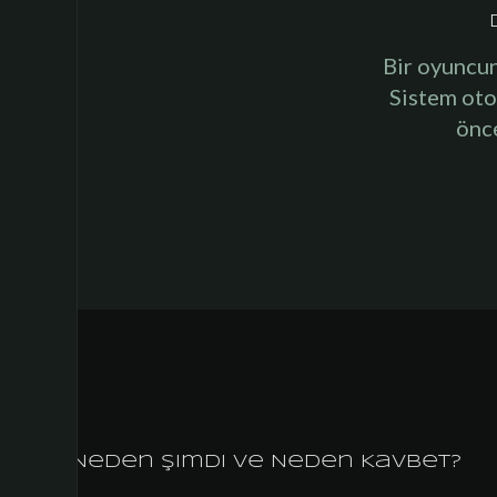
Bir oyuncun
Sistem oto
önce
Neden Şimdi ve Neden Kavbet?