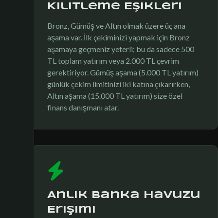
Kilitleme Eşikleri
Bronz, Gümüş ve Altın olmak üzere üç ana
aşama var. İlk çekiminizi yapmak için Bronz
aşamaya geçmeniz yeterli; bu da sadece 500
TL toplam yatırım veya 2.000 TL çevrim
gerektiriyor. Gümüş aşama (5.000 TL yatırım)
günlük çekim limitinizi iki katına çıkarırken,
Altın aşama (15.000 TL yatırım) size özel
finans danışmanı atar.
Anlık Banka Havuzu
Erişimi