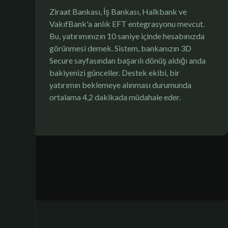
Ziraat Bankası, İş Bankası, Halkbank ve
VakıfBank'a anlık EFT entegrasyonu mevcut.
Bu, yatırımınızın 10 saniye içinde hesabınızda
görünmesi demek. Sistem, bankanızın 3D
Secure sayfasından başarılı dönüş aldığı anda
bakiyenizi günceller. Destek ekibi, bir
yatırımın beklemeye alınması durumunda
ortalama 4,2 dakikada müdahale eder.