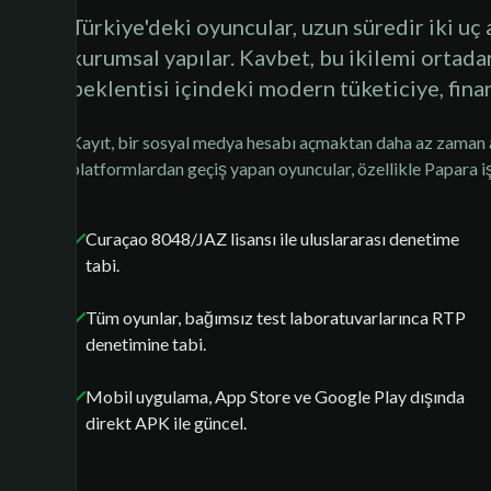
Türkiye'deki oyuncular, uzun süredir iki uç
kurumsal yapılar. Kavbet, bu ikilemi ortada
beklentisi içindeki modern tüketiciye, fin
Kayıt, bir sosyal medya hesabı açmaktan daha az zaman al
platformlardan geçiş yapan oyuncular, özellikle Papara iş
Curaçao 8048/JAZ lisansı ile uluslararası denetime
tabi.
Tüm oyunlar, bağımsız test laboratuvarlarınca RTP
denetimine tabi.
Mobil uygulama, App Store ve Google Play dışında
direkt APK ile güncel.