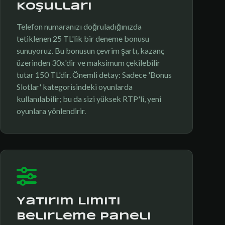
Koşulları
Telefon numaranızı doğruladığınızda
tetiklenen 25 TL'lik bir deneme bonusu
sunuyoruz. Bu bonusun çevrim şartı, kazanç
üzerinden 30x'dir ve maksimum çekilebilir
tutar 150 TL'dir. Önemli detay: Sadece 'Bonus
Slotlar' kategorisindeki oyunlarda
kullanılabilir; bu da sizi yüksek RTP'li, yeni
oyunlara yönlendirir.
Yatırım Limiti
Belirleme Paneli