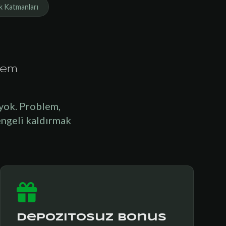
k Katmanları
stem
 yok. Problem,
engeli kaldırmak
Depozitosuz Bonus