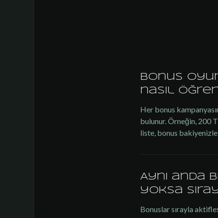
Bonus oyun
nasıl öğren
Her bonus kampanyasının
bulunur. Örneğin, 200 TL
liste, bonus bakiyeniz
Aynı anda b
yoksa sıray
Bonuslar sırayla aktifl